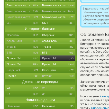
Банковская карта
Банковская карта
UAH
UAH
В целях противоде
Банковская карта
Банковская карта
BYN
BYN
обменные пункты п
В случае если тра
Банковская карта
Банковская карта
KZT
KZT
обменную операци
СБП
СБП
RUB
RUB
соблюдения требов
Интернет-банкинг
Об обмене Bi
Сбербанк
Сбербанк
RUB
RUB
Любой из обменных 
Альфа-Банк
Альфа-Банк
RUB
RUB
→
Битторрент
карта
Т-Банк
Т-Банк
RUB
RUB
на метки, которые 
на сайт любого обм
ВТБ
ВТБ
RUB
RUB
перехода на сайт о
Приват 24
Приват 24
USD
USD
обратиться к админ
автоматический о
Приват 24
Приват 24
UAH
UAH
случае если поменят
Kaspi Bank
Kaspi Bank
KZT
KZT
сообщить нам об э
определим причины
Revolut
Revolut
EUR
EUR
Денежные переводы
Зачастую получается
обменника через на
WU
WU
USD
USD
мы рекомендуем пос
ЗК
ЗК
RUB
RUB
Используйте
Кальк
Наличные деньги
использования серв
же вы не обнаружил
Наличные
Наличные
USD
USD
услугу
Оповещени