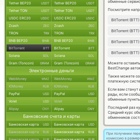
обменные сервис
Tether BEP20
Tether BEP20
USDT
USDT
Посмотрите напр
Tether TON
Tether TON
USDT
USDT
USDC ERC20
USDC ERC20
USDC
USDC
BitTorrent (BTT
Zcash
Zcash
ZEC
ZEC
BitTorrent (BTT
TRON
TRON
TRX
TRX
BNB BEP20
BNB BEP20
BNB
BNB
BitTorrent (BTT
BitTorrent
BitTorrent
BTT
BTT
BitTorrent (BTT
Solana
Solana
SOL
SOL
Можете оставит
Gram (Toncoin)
Gram (Toncoin)
GRAM
GRAM
BestChange авто
Электронные деньги
Также можете о
WebMoney
WebMoney
WMZ
WMZ
платежную систем
ЮMoney
ЮMoney
RUB
RUB
Если вам станут
PayPal
PayPal
USD
USD
рады, если сооб
обменные пункты
Volet
Volet
USD
USD
Последний раз к
Alipay
Alipay
CNY
CNY
Средний курс об
Банковские счета и карты
обменников сос
Банковская карта
Банковская карта
USD
USD
Банковская карта
Банковская карта
RUB
RUB
При получении пере
комиссию в размер
Банковская карта
Банковская карта
EUR
EUR