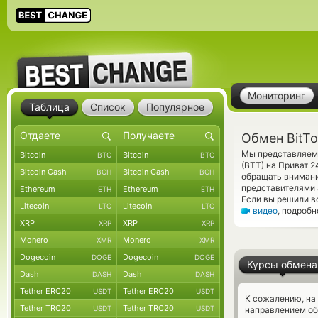
Мониторинг
Таблица
Список
Популярное
Обмен BitTo
Мы представляем 
Bitcoin
Bitcoin
BTC
BTC
(BTT) на Приват 
Bitcoin Cash
Bitcoin Cash
BCH
BCH
обращать внимани
представителями 
Ethereum
Ethereum
ETH
ETH
Если вы решили в
Litecoin
Litecoin
LTC
LTC
видео
, подроб
XRP
XRP
XRP
XRP
Monero
Monero
XMR
XMR
Dogecoin
Dogecoin
DOGE
DOGE
Курсы обмена
Dash
Dash
DASH
DASH
Tether ERC20
Tether ERC20
USDT
USDT
К сожалению, на
Tether TRC20
Tether TRC20
USDT
USDT
направлением обм