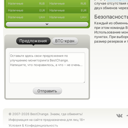
случае отсутствия
Наличные
Наличные
RUB
RUB
двух обменов через
Наличные
Наличные
EUR
EUR
Безопасност
Наличные
Наличные
UAH
UAH
Каждый из обменны
при этом команда 
Использование мон
пунктах. При выбор
Предложения
BTC-кран
размер резервов и 
© 2007-2026 BestChange. Знаем, где обменять!
Информация на сайте предназначена для лиц 18+
Условия
&
Конфиденциальность