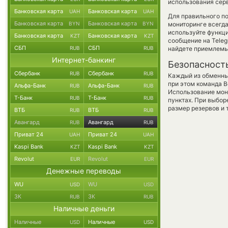
использования сер
Банковская карта
Банковская карта
UAH
UAH
Для правильного по
Банковская карта
Банковская карта
BYN
BYN
мониторинге всегд
используйте функ
Банковская карта
Банковская карта
KZT
KZT
сообщение на Teleg
СБП
СБП
RUB
RUB
найдете приемлемы
Интернет-банкинг
Безопасност
Сбербанк
Сбербанк
RUB
RUB
Каждый из обменны
при этом команда 
Альфа-Банк
Альфа-Банк
RUB
RUB
Использование мон
Т-Банк
Т-Банк
RUB
RUB
пунктах. При выбор
размер резервов и 
ВТБ
ВТБ
RUB
RUB
Авангард
Авангард
RUB
RUB
Приват 24
Приват 24
UAH
UAH
Kaspi Bank
Kaspi Bank
KZT
KZT
Revolut
Revolut
EUR
EUR
Денежные переводы
WU
WU
USD
USD
ЗК
ЗК
RUB
RUB
Наличные деньги
Наличные
Наличные
USD
USD