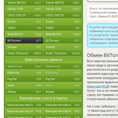
Tether BEP20
Tether BEP20
USDT
USDT
Всего по направлени
Tether TON
Tether TON
USDT
USDT
Суммарный резерв
USDC ERC20
USDC ERC20
USDC
USDC
Курс обмена
RUB/B
Zcash
Zcash
ZEC
ZEC
В целях противоде
TRON
TRON
TRX
TRX
обменные пункты п
BNB BEP20
BNB BEP20
BNB
BNB
В случае если тра
обменную операци
BitTorrent
BitTorrent
BTT
BTT
соблюдения требов
Solana
Solana
SOL
SOL
Gram (Toncoin)
Gram (Toncoin)
GRAM
GRAM
Обмен BitTor
Электронные деньги
Все перечисленные
Авангарда в автома
WebMoney
WebMoney
WMZ
WMZ
располагаться рядо
ЮMoney
ЮMoney
RUB
RUB
нажмите один раз м
заметили затруднен
PayPal
PayPal
USD
USD
произошли временн
Volet
Volet
USD
USD
Авангард RUB
недос
пункт так и не поме
Alipay
Alipay
CNY
CNY
сразу же примем с
Банковские счета и карты
отключение обменно
Банковская карта
Банковская карта
USD
USD
Не стоит забывать,
→
Авангард могут б
Банковская карта
Банковская карта
RUB
RUB
обменом электронны
Банковская карта
Банковская карта
EUR
EUR