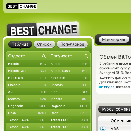
Мониторинг
Таблица
Список
Популярное
Обмен BitTo
В рейтинге ниже 
Bitcoin
Bitcoin
BTC
BTC
обменному курсу.
Bitcoin Cash
Bitcoin Cash
BCH
BCH
Avangard RUR. Вс
администраторам
Ethereum
Ethereum
ETH
ETH
Для клиентов, ко
Litecoin
Litecoin
LTC
LTC
видео
, которо
XRP
XRP
XRP
XRP
Monero
Monero
XMR
XMR
Dogecoin
Dogecoin
DOGE
DOGE
Курсы обмена
Dash
Dash
DASH
DASH
Tether ERC20
Tether ERC20
USDT
USDT
Обменни
Tether TRC20
Tether TRC20
USDT
USDT
AlfaBit