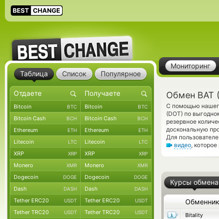
Мониторинг
Таблица
Список
Популярное
Обмен BAT (
С помощью нашего
Bitcoin
Bitcoin
BTC
BTC
(DOT) по выгодно
Bitcoin Cash
Bitcoin Cash
BCH
BCH
резервное количе
доскональную про
Ethereum
Ethereum
ETH
ETH
Для пользователе
Litecoin
Litecoin
LTC
LTC
видео
, которое
XRP
XRP
XRP
XRP
Monero
Monero
XMR
XMR
Dogecoin
Dogecoin
DOGE
DOGE
Курсы обмена
Dash
Dash
DASH
DASH
Tether ERC20
Tether ERC20
USDT
USDT
Обменни
Tether TRC20
Tether TRC20
USDT
USDT
Bitality