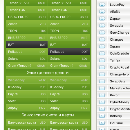
Tether BEP20
Tether BEP20
USDT
USDT
LovanPay
Tether TON
Tether TON
USDT
USDT
AlfaBit
USDC ERC20
USDC ERC20
USDC
USDC
Даркен
Zcash
Zcash
ZEC
ZEC
Swappix
TRON
TRON
TRX
TRX
GeekChange
BNB BEP20
BNB BEP20
BNB
BNB
Changee
BAT
BAT
BAT
BAT
Xgram
Polkadot
Polkadot
DOT
DOT
CoinCraddle
Solana
Solana
SOL
SOL
Tarifex
Gram (Toncoin)
Gram (Toncoin)
GRAM
GRAM
CryptoRoyal
Электронные деньги
ChangeHero
WebMoney
WebMoney
WMZ
WMZ
SwapGate
ЮMoney
ЮMoney
RUB
RUB
MarketExcha
PayPal
PayPal
USD
USD
Revbit
Volet
Volet
USD
USD
CyberMoney
Alipay
Alipay
CNY
CNY
CryptoMonit
Банковские счета и карты
BitBerry
Банковская карта
Банковская карта
USD
USD
GoExme
Банковская карта
Банковская карта
RUB
RUB