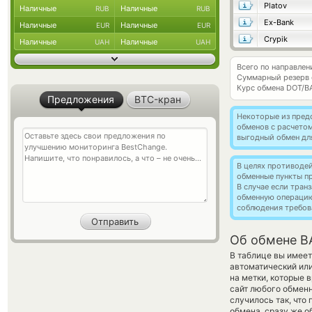
Platov
Наличные
Наличные
RUB
RUB
Ex-Bank
Наличные
Наличные
EUR
EUR
Crypik
Наличные
Наличные
UAH
UAH
Всего по направлен
Суммарный резерв
Курс обмена
DOT/B
Предложения
BTC-кран
Некоторые из пред
обменов с расчето
выгодный обмен дл
В целях противоде
обменные пункты п
В случае если тра
обменную операци
соблюдения требов
Об обмене BA
В таблице вы имеет
автоматический или
на метки, которые 
сайт любого обменн
случилось так, что
обмена, сразу же о