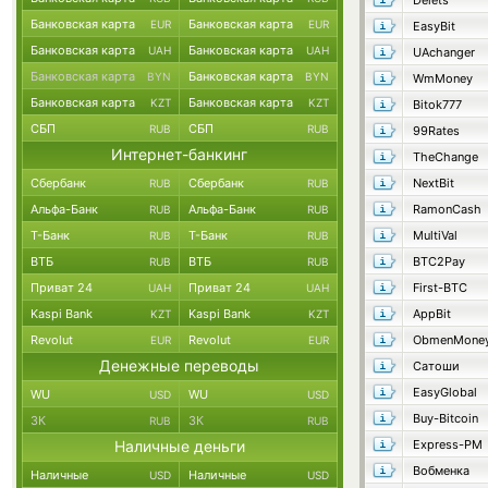
Delets
Банковская карта
Банковская карта
EUR
EUR
EasyBit
Банковская карта
Банковская карта
UAH
UAH
UAchanger
Банковская карта
Банковская карта
BYN
BYN
WmMoney
Банковская карта
Банковская карта
KZT
KZT
Bitok777
СБП
СБП
RUB
RUB
99Rates
Интернет-банкинг
TheChange
Сбербанк
Сбербанк
NextBit
RUB
RUB
Альфа-Банк
Альфа-Банк
RamonCash
RUB
RUB
Т-Банк
Т-Банк
MultiVal
RUB
RUB
ВТБ
ВТБ
BTC2Pay
RUB
RUB
Приват 24
Приват 24
First-BTC
UAH
UAH
Kaspi Bank
Kaspi Bank
AppBit
KZT
KZT
Revolut
Revolut
ObmenMone
EUR
EUR
Денежные переводы
Сатоши
EasyGlobal
WU
WU
USD
USD
Buy-Bitcoin
ЗК
ЗК
RUB
RUB
Наличные деньги
Express-PM
Вобменка
Наличные
Наличные
USD
USD