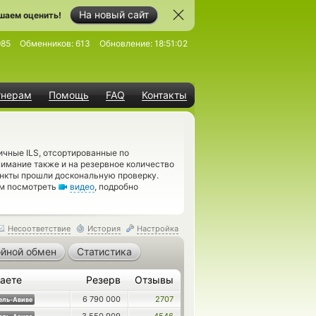
На новый сайт
шаем оценить!
985
Обменников:
613
Обновление:
18:51:02
тнерам
Помощь
FAQ
Контакты
ичные ILS, отсортированные по
нимание также и на резервное количество
нкты прошли доскональную проверку.
ам посмотреть
видео
, подробно
Несоответствие
История
Настройка
йной обмен
Статистика
аете
Резерв
Отзывы
6 790 000
2707
ель-Авиве