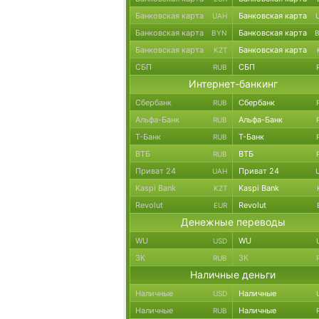
Банковская карта
Банковская карта
UAH
Банковская карта
Банковская карта
BYN
Банковская карта
Банковская карта
KZT
СБП
СБП
RUB
Интернет-банкинг
Сбербанк
Сбербанк
RUB
Альфа-Банк
Альфа-Банк
RUB
Т-Банк
Т-Банк
RUB
ВТБ
ВТБ
RUB
Приват 24
Приват 24
UAH
Kaspi Bank
Kaspi Bank
KZT
Revolut
Revolut
EUR
Денежные переводы
WU
WU
USD
ЗК
ЗК
RUB
Наличные деньги
Наличные
Наличные
USD
Наличные
Наличные
RUB