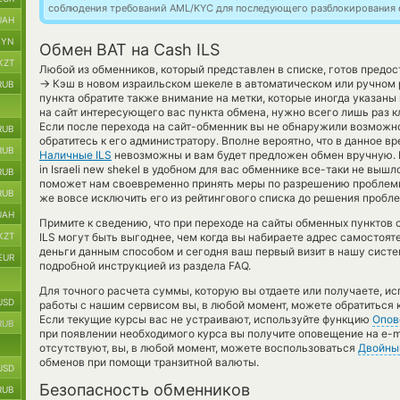
соблюдения требований AML/KYC для последующего разблокирования с
UAH
BYN
Обмен BAT на Cash ILS
KZT
Любой из обменников, который представлен в списке, готов предост
→
Кэш в новом израильском шекеле в автоматическом или ручном
RUB
пункта обратите также внимание на метки, которые иногда указаны
на сайт интересующего вас пункта обмена, нужно всего лишь раз к
Если после перехода на сайт-обменник вы не обнаружили возможн
RUB
обратитесь к его администратору. Вполне вероятно, что в данное 
RUB
Наличные ILS
невозможны и вам будет предложен обмен вручную. Е
in Israeli new shekel в удобном для вас обменнике все-таки не выш
RUB
поможет нам своевременно принять меры по разрешению проблемы
RUB
же вовсе исключить его из рейтингового списка до решения пробл
UAH
Примите к сведению, что при переходе на сайты обменных пунктов
KZT
ILS могут быть выгоднее, чем когда вы набираете адрес самостоят
деньги данным способом и сегодня ваш первый визит в нашу систе
EUR
подробной инструкцией из раздела FAQ.
Для точного расчета суммы, которую вы отдаете или получаете, и
USD
работы с нашим сервисом вы, в любой момент, можете обратиться 
Если текущие курсы вас не устраивают, используйте функцию
Опов
RUB
при появлении необходимого курса вы получите оповещение на e-ma
отсутствуют, вы, в любой момент, можете воспользоваться
Двойны
обменов при помощи транзитной валюты.
USD
Безопасность обменников
RUB