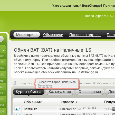
Уже видели новый BestChange? Пригла
Всего курсов:
1152
Мониторинг
Обменники
Проверка адреса
Пар
е
Обмен BAT (BAT) на Наличные ILS
В рейтинге ниже перечислены обменные пункты BAT (BAT) на Нал
BTC
обменному курсу. При подборе оптимального курса, обращайте в
BCH
валюты Cash ILS. Все приведенные нашим сервисом обменные пу
Если вы пользуетесь нашими услугами впервые, рекомендуем в
ETH
рассказывающее обо всех операциях на BestChange.ru.
LTC
XRP
Выберите город, например:
Город:
Все
Обратный обмен
Избранное
Тель-Авив
XMR
Курсы обмена
Калькулятор
Оповещение
Дво
OGE
ASH
Обменник
Отдаете
Получ
▲
SDT
от 193 582
Вобменка
5.10769577
1
BAT
ILS в
Т
SDT
от 178 772