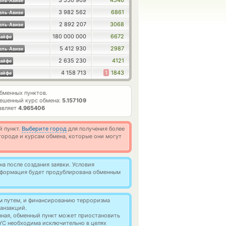
3 550 909
4546
ель-Авиве
3 982 562
6861
ель-Авиве
2 892 207
3068
ель-Авиве
180 000 000
6672
айфе
5 412 930
2987
ель-Авиве
2 635 230
4121
айфе
4 158 713
1
1843
айфе
бменных пунктов.
ешенный курс обмена:
5.157109
авляет
4.965406
й пункт.
Выберите город
для получения более
ороде и курсам обмена, которые они могут
а после создания заявки. Условия
информация будет продублирована обменным
м путем, и финансированию терроризма
анзакций.
нная, обменный пункт может приостановить
YC необходима исключительно в целях