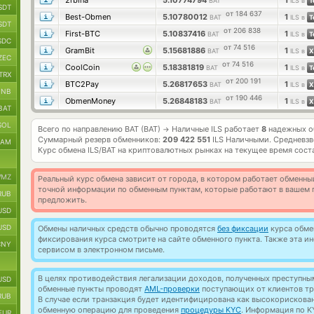
2rbina
5.10774794
1
BAT
ILS в
Т
SDT
от 184 637
Best-Obmen
5.10780012
1
BAT
ILS в
Т
SDT
от 206 838
First-BTC
5.10837416
1
BAT
ILS в
Т
SDC
от 74 516
GramBit
5.15681886
1
BAT
ILS в
Х
ZEC
от 74 516
CoolCoin
5.18381819
1
BAT
ILS в
Т
TRX
от 200 191
BTC2Pay
5.26817653
1
BAT
ILS в
Х
BNB
от 190 446
ObmenMoney
5.26848183
1
BAT
ILS в
Х
BAT
SOL
Всего по направлению BAT (BAT)
Наличные ILS работает
8
надежных о
→
Суммарный резерв обменников:
209 422 551
ILS Наличными.
Средневзв
RAM
Курс обмена
ILS/BAT
на криптовалютных рынках на текущее время сост
MZ
Реальный курс обмена зависит от города, в котором работает обменны
точной информации по обменным пунктам, которые работают в вашем г
RUB
предложить.
USD
USD
Обмены наличных средств обычно проводятся
без фиксации
курса обмен
фиксирования курса смотрите на сайте обменного пункта. Также эта 
CNY
сервисом в электронном письме.
В целях противодействия легализации доходов, полученных преступны
USD
обменные пункты проводят
AML-проверки
поступающих от клиентов тр
RUB
В случае если транзакция будет идентифицирована как высокорискова
обменную операцию для проведения
процедуры KYC
. Информация по K
EUR