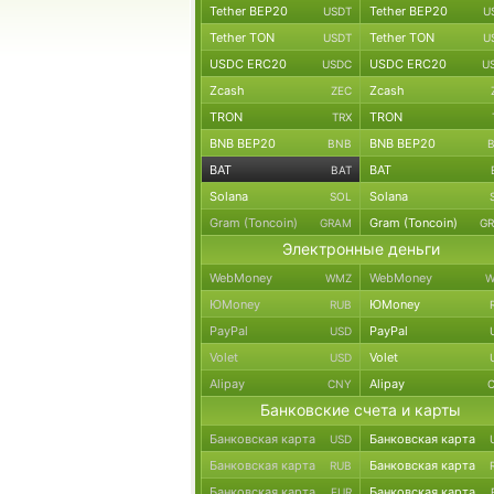
Tether BEP20
Tether BEP20
USDT
U
Tether TON
Tether TON
USDT
U
USDC ERC20
USDC ERC20
USDC
U
Zcash
Zcash
ZEC
TRON
TRON
TRX
BNB BEP20
BNB BEP20
BNB
BAT
BAT
BAT
Solana
Solana
SOL
Gram (Toncoin)
Gram (Toncoin)
GRAM
G
Электронные деньги
WebMoney
WebMoney
WMZ
W
ЮMoney
ЮMoney
RUB
PayPal
PayPal
USD
Volet
Volet
USD
Alipay
Alipay
CNY
Банковские счета и карты
Банковская карта
Банковская карта
USD
Банковская карта
Банковская карта
RUB
Банковская карта
Банковская карта
EUR