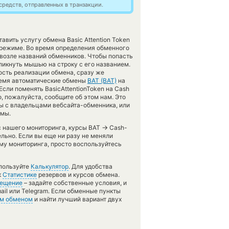
редств, отправленных в транзакции.
авить услугу обмена Basic Attention Token
 режиме. Во время определения обменного
 возле названий обменников. Чтобы попасть
ликнуть мышью на строку с его названием.
ость реализации обмена, сразу же
время автоматические обмены
BAT (BAT)
на
сли поменять BasicAttentionToken на Cash
ло, пожалуйста, сообщите об этом нам. Это
 с владельцами вебсайта-обменника, или
емы.
→
 с нашего мониторинга, курсы BAT
Cash-
ельно. Если вы еще ни разу не меняли
му мониторинга, просто воспользуйтесь
спользуйте
Калькулятор
. Для удобства
к
Статистике
резервов и курсов обмена.
ещение
– задайте собственные условия, и
il или Telegram. Если обменные пункты
м обменом
и найти лучший вариант двух