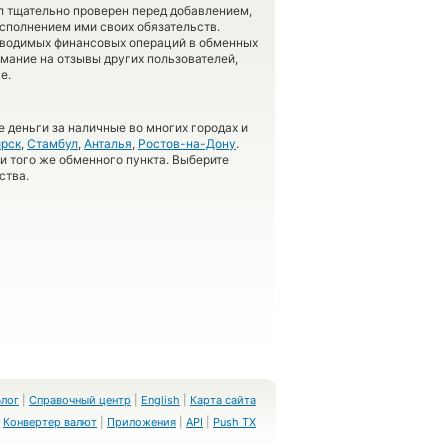
л тщательно проверен перед добавлением,
сполнением ими своих обязательств.
оводимых финансовых операций в обменных
имание на отзывы других пользователей,
е.
 деньги за наличные во многих городах и
рск
,
Стамбул
,
Анталья
,
Ростов-на-Дону
.
 и того же обменного пункта. Выберите
ства.
Блог
|
Справочный центр
|
English
|
Карта сайта
Конвертер валют
|
Приложения
|
API
|
Push TX