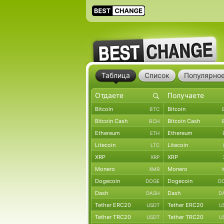
Таблица
Список
Популярно
Bitcoin
Bitcoin
BTC
Bitcoin Cash
Bitcoin Cash
BCH
Ethereum
Ethereum
ETH
Litecoin
Litecoin
LTC
XRP
XRP
XRP
Monero
Monero
XMR
Dogecoin
Dogecoin
DOGE
D
Dash
Dash
DASH
D
Tether ERC20
Tether ERC20
USDT
U
Tether TRC20
Tether TRC20
USDT
U