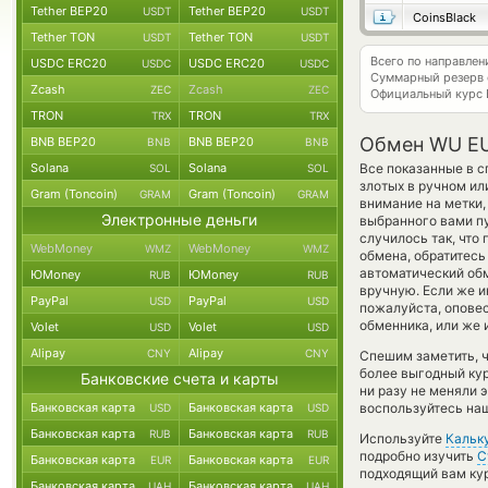
Tether BEP20
Tether BEP20
USDT
USDT
CoinsBlack
Tether TON
Tether TON
USDT
USDT
Всего по направле
USDC ERC20
USDC ERC20
USDC
USDC
Суммарный резерв
Zcash
Zcash
ZEC
ZEC
Официальный курс
TRON
TRON
TRX
TRX
Обмен WU EU
BNB BEP20
BNB BEP20
BNB
BNB
Solana
Solana
Все показанные в 
SOL
SOL
злотых в ручном ил
Gram (Toncoin)
Gram (Toncoin)
GRAM
GRAM
внимание на метки,
Электронные деньги
выбранного вами пу
случилось так, что
WebMoney
WebMoney
WMZ
WMZ
обмена, обратитесь
автоматический о
ЮMoney
ЮMoney
RUB
RUB
вручную. Если же ин
PayPal
PayPal
USD
USD
пожалуйста, опове
обменника, или же 
Volet
Volet
USD
USD
Alipay
Alipay
CNY
CNY
Спешим заметить, 
более выгодный к
Банковские счета и карты
ни разу не меняли 
Банковская карта
Банковская карта
воспользуйтесь наш
USD
USD
Банковская карта
Банковская карта
RUB
RUB
Используйте
Кальк
подробно изучить
С
Банковская карта
Банковская карта
EUR
EUR
подходящий вам кур
Банковская карта
Банковская карта
UAH
UAH