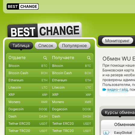
Мониторинг
Таблица
Список
Популярное
Обмен WU E
При помощи нашег
Bitcoin
Bitcoin
BTC
BTC
Банковская карта
Bitcoin Cash
Bitcoin Cash
BCH
BCH
и на резерв необ
проверены админ
Ethereum
Ethereum
ETH
ETH
Пользователям, п
Litecoin
Litecoin
LTC
LTC
видео-гайд
, п
XRP
XRP
XRP
XRP
Monero
Monero
XMR
XMR
Dogecoin
Dogecoin
DOGE
DOGE
Курсы обмена
Dash
Dash
DASH
DASH
Tether ERC20
Tether ERC20
USDT
USDT
Обменни
Tether TRC20
Tether TRC20
USDT
USDT
EasyGlobal