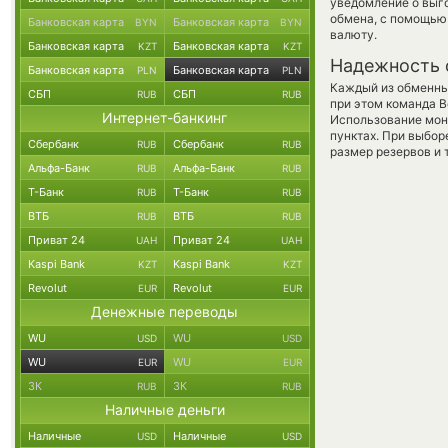
уведомление о выго
обмена, с помощью
Банковская карта
Банковская карта
BYN
BYN
валюту.
Банковская карта
Банковская карта
KZT
KZT
Надежность 
Банковская карта
Банковская карта
PLN
PLN
Каждый из обменны
СБП
СБП
RUB
RUB
при этом команда 
Интернет-банкинг
Использование мон
пунктах. При выбор
Сбербанк
Сбербанк
RUB
RUB
размер резервов и 
Альфа-Банк
Альфа-Банк
RUB
RUB
Т-Банк
Т-Банк
RUB
RUB
ВТБ
ВТБ
RUB
RUB
Приват 24
Приват 24
UAH
UAH
Kaspi Bank
Kaspi Bank
KZT
KZT
Revolut
Revolut
EUR
EUR
Денежные переводы
WU
WU
USD
USD
WU
WU
EUR
EUR
ЗК
ЗК
RUB
RUB
Наличные деньги
Наличные
Наличные
USD
USD