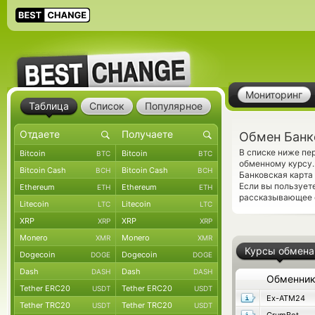
Мониторинг
Таблица
Список
Популярное
Обмен Банко
В списке ниже пе
Bitcoin
Bitcoin
BTC
BTC
обменному курсу.
Bitcoin Cash
Bitcoin Cash
BCH
BCH
Банковская карта
Если вы пользует
Ethereum
Ethereum
ETH
ETH
рассказывающее о
Litecoin
Litecoin
LTC
LTC
XRP
XRP
XRP
XRP
Monero
Monero
XMR
XMR
Курсы обмена
Dogecoin
Dogecoin
DOGE
DOGE
Dash
Dash
DASH
DASH
Обменни
Tether ERC20
Tether ERC20
USDT
USDT
Ex-ATM24
Tether TRC20
Tether TRC20
USDT
USDT