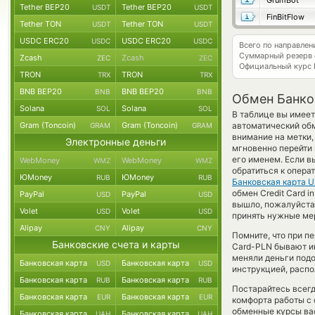
GrumBot
Tether BEP20
Tether BEP20
USDT
USDT
FinBitFlow
Tether TON
Tether TON
USDT
USDT
USDC ERC20
USDC ERC20
USDC
USDC
Всего по направле
Суммарный резерв
Zcash
Zcash
ZEC
ZEC
Официальный курс
TRON
TRON
TRX
TRX
BNB BEP20
BNB BEP20
BNB
BNB
Обмен Банков
Solana
Solana
SOL
SOL
В таблице вы имеет
Gram (Toncoin)
Gram (Toncoin)
автоматический об
GRAM
GRAM
внимание на метки,
Электронные деньги
мгновенно перейти 
его именем. Если в
WebMoney
WebMoney
WMZ
WMZ
обратиться к опера
ЮMoney
ЮMoney
RUB
RUB
Банковская карта 
обмен Credit Card i
PayPal
PayPal
USD
USD
вышло, пожалуйста
Volet
Volet
USD
USD
принять нужные мер
Alipay
Alipay
CNY
CNY
Помните, что при п
Банковские счета и карты
Card-PLN бывают ин
меняли деньги подо
Банковская карта
Банковская карта
USD
USD
инструкцией, распо
Банковская карта
Банковская карта
RUB
RUB
Постарайтесь всег
Банковская карта
Банковская карта
EUR
EUR
комфорта работы с 
обменные курсы ва
Банковская карта
Банковская карта
UAH
UAH