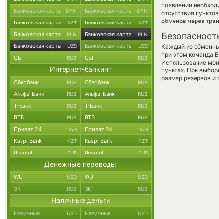
появлении необходи
Банковская карта
Банковская карта
BYN
BYN
отсутствия пункто
обменов через тра
Банковская карта
Банковская карта
KZT
KZT
Банковская карта
Банковская карта
Безопасност
PLN
PLN
Банковская карта
Банковская карта
UZS
UZS
Каждый из обменны
при этом команда 
СБП
СБП
RUB
RUB
Использование мон
Интернет-банкинг
пунктах. При выбор
размер резервов и 
Сбербанк
Сбербанк
RUB
RUB
Альфа-Банк
Альфа-Банк
RUB
RUB
Т-Банк
Т-Банк
RUB
RUB
ВТБ
ВТБ
RUB
RUB
Приват 24
Приват 24
UAH
UAH
Kaspi Bank
Kaspi Bank
KZT
KZT
Revolut
Revolut
EUR
EUR
Денежные переводы
WU
WU
USD
USD
ЗК
ЗК
RUB
RUB
Наличные деньги
Наличные
Наличные
USD
USD