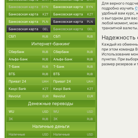
Для верного подсче
Банковская карта
Банковская карта
BYN
BYN
подробно изучить
С
удобный вам курс, 
Банковская карта
Банковская карта
KZT
KZT
о выгодном для вас
Банковская карта
Банковская карта
PLN
PLN
любой момент, мож
транзитной валюты.
Банковская карта
Банковская карта
GEL
GEL
СБП
СБП
Надежность 
RUB
RUB
Интернет-банкинг
Каждый из обменны
при этом команда 
Сбербанк
Сбербанк
RUB
RUB
Использование мон
пунктах. При выбор
Альфа-Банк
Альфа-Банк
RUB
RUB
размер резервов и 
Т-Банк
Т-Банк
RUB
RUB
ВТБ
ВТБ
RUB
RUB
Приват 24
Приват 24
UAH
UAH
Kaspi Bank
Kaspi Bank
KZT
KZT
Revolut
Revolut
EUR
EUR
Денежные переводы
WU
WU
USD
USD
ЗК
ЗК
RUB
RUB
Наличные деньги
Наличные
Наличные
USD
USD