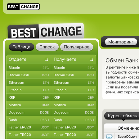
Мониторинг
Таблица
Список
Популярное
Обмен Банко
В рейтинге ниже 
Bitcoin
Bitcoin
BTC
BTC
выгодности обмен
Bitcoin Cash
Bitcoin Cash
BCH
BCH
валюты Банковска
проверены админ
Ethereum
Ethereum
ETH
ETH
Если вы посетили
Litecoin
Litecoin
LTC
LTC
функциях сервиса
XRP
XRP
XRP
XRP
Monero
Monero
XMR
XMR
Dogecoin
Dogecoin
DOGE
DOGE
Курсы обмена
Dash
Dash
DASH
DASH
Tether ERC20
Tether ERC20
USDT
USDT
Обменни
Tether TRC20
Tether TRC20
USDT
USDT
ВсемОбмен