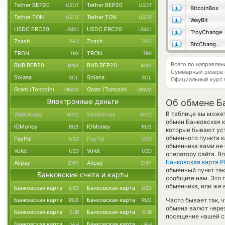
Tether BEP20
Tether BEP20
USDT
USDT
BitcoinBox
Tether TON
Tether TON
USDT
USDT
WayBit
USDC ERC20
USDC ERC20
USDC
USDC
TroyChange
Zcash
Zcash
ZEC
ZEC
BtcChange24
TRON
TRON
TRX
TRX
Всего по направле
BNB BEP20
BNB BEP20
BNB
BNB
Суммарный резерв
Solana
Solana
SOL
SOL
Официальный курс
Gram (Toncoin)
Gram (Toncoin)
GRAM
GRAM
Электронные деньги
Об обмене Ба
В таблице вы может
WebMoney
WebMoney
WMZ
WMZ
обмен Банковская к
ЮMoney
ЮMoney
RUB
RUB
которые бывают уст
обменного пункта к
PayPal
PayPal
USD
USD
обменника вами не
Volet
Volet
USD
USD
оператору сайта. В
Банковская карта 
Alipay
Alipay
CNY
CNY
обменный пункт так и
Банковские счета и карты
сообщите нам. Это
обменника, или же 
Банковская карта
Банковская карта
USD
USD
Банковская карта
Банковская карта
Часто бывает так, 
RUB
RUB
обмена валют через
Банковская карта
Банковская карта
EUR
EUR
посещение нашей си
Банковская карта
Банковская карта
UAH
UAH