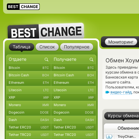
Мониторинг
Таблица
Список
Популярное
Обмен Хоум
Здесь приведены 
Bitcoin
Bitcoin
BTC
BTC
курсам обмена в 
Bitcoin Cash
Bitcoin Cash
BCH
BCH
Банковская карта
нашего сайта.
Ethereum
Ethereum
ETH
ETH
Пользователям, к
Litecoin
Litecoin
LTC
LTC
видео-гайд
, п
XRP
XRP
XRP
XRP
Monero
Monero
XMR
XMR
Dogecoin
Dogecoin
DOGE
DOGE
Курсы обмена
Dash
Dash
DASH
DASH
Tether ERC20
Tether ERC20
USDT
USDT
Обменни
Tether TRC20
Tether TRC20
USDT
USDT
TroyChange