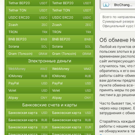
Tether BEP20
Tether BEP20
USDT
USDT
BtcChange24
Tether TON
Tether TON
USDT
USDT
Всего по направле
USDC ERC20
USDC ERC20
USDC
USDC
Суммарный резерв
Zcash
Zcash
ZEC
ZEC
Официальный курс
TRON
TRON
TRX
TRX
Об обмене Ho
BNB BEP20
BNB BEP20
BNB
BNB
Solana
Solana
Любой из пунктов о
SOL
SOL
польских злотых в 
Gram (Toncoin)
Gram (Toncoin)
GRAM
GRAM
временами располож
Электронные деньги
сайт интересующего
случилось так, что
WebMoney
WebMoney
WMZ
WMZ
обратитесь к его о
работы сайта-обме
ЮMoney
ЮMoney
RUB
RUB
вам должны предлож
PayPal
PayPal
USD
USD
пункте обмена все-
принять меры по р
Volet
Volet
USD
USD
листинга до решени
Alipay
Alipay
CNY
CNY
Часто бывает так, 
Банковские счета и карты
через наш сервис. 
Банковская карта
Банковская карта
затруднения с обме
USD
USD
Банковская карта
Банковская карта
RUB
RUB
Старайтесь каждый
работы с нашим сер
Банковская карта
Банковская карта
EUR
EUR
не обнаружили в та
Банковская карта
Банковская карта
UAH
UAH