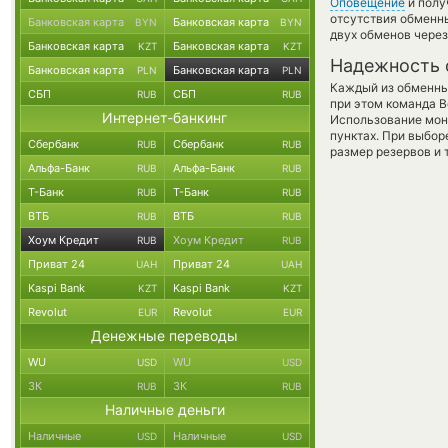
Оповещение
и полу
отсутствия обменн
Банковская карта
Банковская карта
BYN
BYN
двух обменов через
Банковская карта
Банковская карта
KZT
KZT
Надежность 
Банковская карта
Банковская карта
PLN
PLN
Каждый из обменны
СБП
СБП
RUB
RUB
при этом команда 
Интернет-банкинг
Использование мон
пунктах. При выбор
Сбербанк
Сбербанк
RUB
RUB
размер резервов и 
Альфа-Банк
Альфа-Банк
RUB
RUB
Т-Банк
Т-Банк
RUB
RUB
ВТБ
ВТБ
RUB
RUB
Хоум Кредит
Хоум Кредит
RUB
RUB
Приват 24
Приват 24
UAH
UAH
Kaspi Bank
Kaspi Bank
KZT
KZT
Revolut
Revolut
EUR
EUR
Денежные переводы
WU
WU
USD
USD
ЗК
ЗК
RUB
RUB
Наличные деньги
Наличные
Наличные
USD
USD