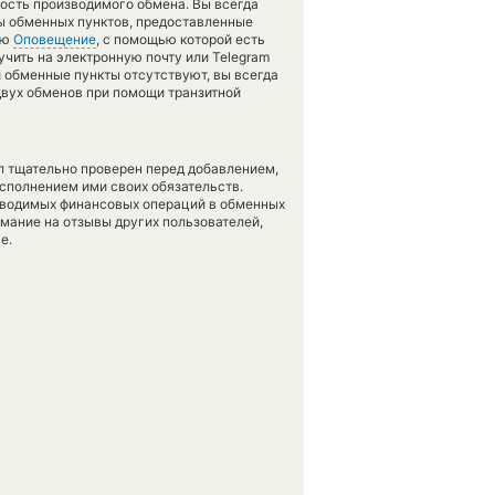
ность производимого обмена. Вы всегда
сы обменных пунктов, предоставленные
ию
Оповещение
, с помощью которой есть
чить на электронную почту или Telegram
и обменные пункты отсутствуют, вы всегда
двух обменов при помощи транзитной
л тщательно проверен перед добавлением,
сполнением ими своих обязательств.
оводимых финансовых операций в обменных
имание на отзывы других пользователей,
е.