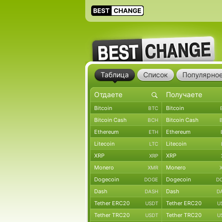
Таблица
Список
Популярно
Bitcoin
Bitcoin
BTC
Bitcoin Cash
Bitcoin Cash
BCH
Ethereum
Ethereum
ETH
Litecoin
Litecoin
LTC
XRP
XRP
XRP
Monero
Monero
XMR
Dogecoin
Dogecoin
DOGE
D
Dash
Dash
DASH
D
Tether ERC20
Tether ERC20
USDT
U
Tether TRC20
Tether TRC20
USDT
U