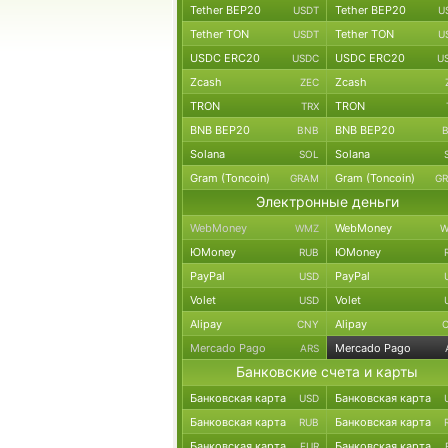
Tether BEP20
Tether BEP20
USDT
U
Tether TON
Tether TON
USDT
U
USDC ERC20
USDC ERC20
USDC
U
Zcash
Zcash
ZEC
TRON
TRON
TRX
BNB BEP20
BNB BEP20
BNB
Solana
Solana
SOL
Gram (Toncoin)
Gram (Toncoin)
GRAM
G
Электронные деньги
WebMoney
WebMoney
WMZ
W
ЮMoney
ЮMoney
RUB
PayPal
PayPal
USD
Volet
Volet
USD
Alipay
Alipay
CNY
Mercado Pago
Mercado Pago
ARS
Банковские счета и карты
Банковская карта
Банковская карта
USD
Банковская карта
Банковская карта
RUB
Банковская карта
Банковская карта
EUR