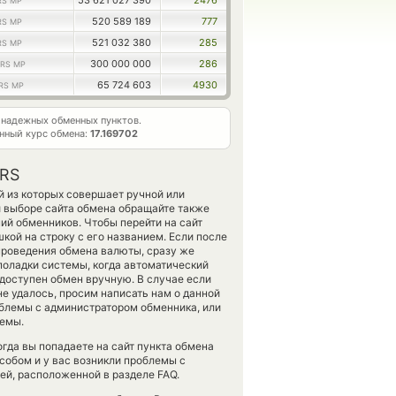
53 621 027 390
2476
RS MP
520 589 189
777
RS MP
521 032 380
285
RS MP
300 000 000
286
RS MP
65 724 603
4930
RS MP
надежных обменных пунктов.
нный курс обмена:
17.169702
ARS
й из которых совершает ручной или
 выборе сайта обмена обращайте также
ий обменников. Чтобы перейти на сайт
кой на строку с его названием. Если после
проведения обмена валюты, сразу же
поладки системы, когда автоматический
 доступен обмен вручную. В случае если
не удалось, просим написать нам о данной
блемы с администратором обменника, или
лемы.
гда вы попадаете на сайт пункта обмена
собом и у вас возникли проблемы с
ей, расположенной в разделе FAQ.