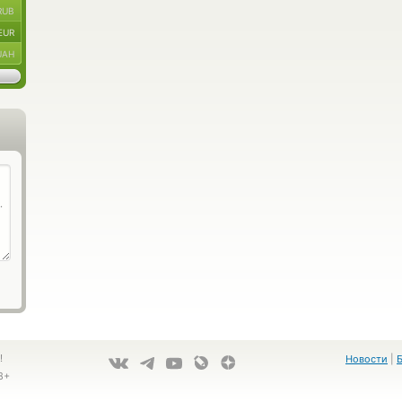
RUB
EUR
UAH
!
Новости
|
8+