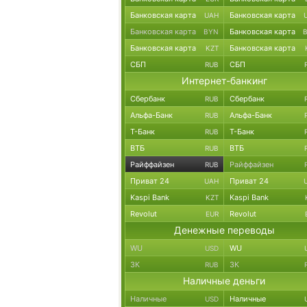
Банковская карта
Банковская карта
UAH
Банковская карта
Банковская карта
BYN
Банковская карта
Банковская карта
KZT
СБП
СБП
RUB
Интернет-банкинг
Сбербанк
Сбербанк
RUB
Альфа-Банк
Альфа-Банк
RUB
Т-Банк
Т-Банк
RUB
ВТБ
ВТБ
RUB
Райффайзен
Райффайзен
RUB
Приват 24
Приват 24
UAH
Kaspi Bank
Kaspi Bank
KZT
Revolut
Revolut
EUR
Денежные переводы
WU
WU
USD
ЗК
ЗК
RUB
Наличные деньги
Наличные
Наличные
USD