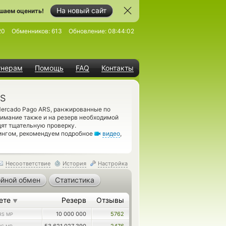
На новый сайт
шаем оценить!
20
Обменников:
613
Обновление:
08:44:02
тнерам
Помощь
FAQ
Контакты
RS
ercado Pago ARS, ранжированные по
нимание также и на резерв необходимой
ят тщательную проверку.
рингом, рекомендуем подробное
видео
,
Несоответствие
История
Настройка
йной обмен
Статистика
ете
Резерв
Отзывы
▼
10 000 000
5762
RS MP