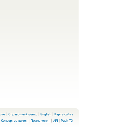
Блог
|
Справочный центр
|
English
|
Карта сайта
Конвертер валют
|
Приложения
|
API
|
Push TX