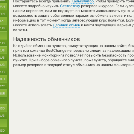
Постарайтесь всегда применять
Калькулятор
, чтобы проверить точ
можете подробно изучить
Статистику
резервов и курсов. Если кур
UAH
нашим сервисом, вам не подходят, вы можете использовать функц
BYN
возможность задать собственные параметры обмена валюты и полу
информацию в тот момент, когда интересующий курс появится. Есл
KZT
можете использовать
Двойной обмен
и найти подходящий вариант 
RUB
валюты.
Надежность обменников
RUB
Каждый из обменных пунктов, присутствующих на нашем сайте, бы
при этом команда BestChange непрерывно следит за надлежащим и
RUB
Использование мониторинга позволяет повысить безопасность пр
RUB
пунктах. При выборе обменного пункта, пожалуйста, обращайте вн
размер резервов и текущий статус обменника на нашем мониторинг
RUB
RUB
UAH
KZT
EUR
USD
RUB
USD