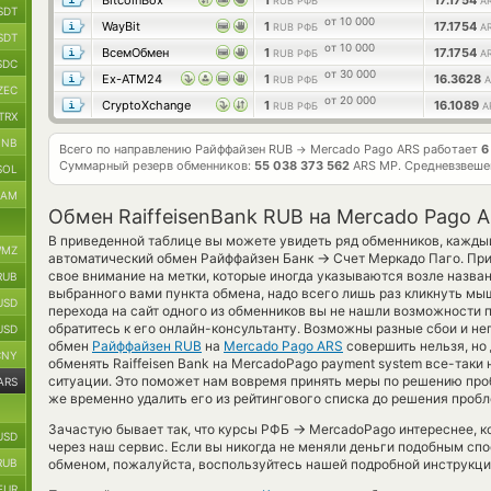
BitcoinBox
1
17.1754
RUB РФБ
A
SDT
от 10 000
WayBit
1
17.1754
RUB РФБ
A
SDT
от 10 000
ВсемОбмен
1
17.1754
RUB РФБ
A
SDC
от 30 000
Ex-ATM24
1
16.3628
RUB РФБ
A
ZEC
от 20 000
CryptoXchange
1
16.1089
RUB РФБ
A
TRX
BNB
Всего по направлению Райффайзен RUB
Mercado Pago ARS работает
6
→
Суммарный резерв обменников:
55 038 373 562
ARS MP.
Средневзвеше
SOL
RAM
Обмен RaiffeisenBank RUB на Mercado Pago 
В приведенной таблице вы можете увидеть ряд обменников, кажды
MZ
→
автоматический обмен Райффайзен Банк
Счет Меркадо Паго. При
свое внимание на метки, которые иногда указываются возле назван
RUB
выбранного вами пункта обмена, надо всего лишь раз кликнуть мыш
USD
перехода на сайт одного из обменников вы не нашли возможности 
обратитесь к его онлайн-консультанту. Возможны разные сбои и не
USD
обмен
Райффайзен RUB
на
Mercado Pago ARS
совершить нельзя, но
CNY
обменять Raiffeisen Bank на MercadoPago payment system все-таки 
ситуации. Это поможет нам вовремя принять меры по решению про
ARS
же временно удалить его из рейтингового списка до решения проб
→
Зачастую бывает так, что курсы РФБ
MercadoPago интереснее, ко
USD
через наш сервис. Если вы никогда не меняли деньги подобным спо
RUB
обменом, пожалуйста, воспользуйтесь нашей подробной инструкци
EUR