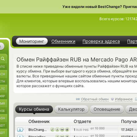
Уже видели новый BestChange? Пригла
Всего курсов:
12174
Мониторинг
Обменники
Проверка адреса
Пар
е
Обмен Райффайзен RUB на Mercado Pago A
В списке ниже приведены обменные пункты Райффайзен RUB на M
BTC
курсу обмена. При выборе выгодного курса обмена, обращайте в
BCH
валюты. Все приведенные нашим сайтом обменные пункты проход
Для клиентов, которые впервые воспользовались нашим монито
ETH
которое расскажет о функциях сайта.
LTC
XRP
Обратный обмен
Избранное
XMR
Курсы обмена
Калькулятор
Оповещение
Дво
OGE
ASH
Обменник
Отдаете
Получа
SDT
от 10 000
BtcChange24
1
17.3421
RUB РФБ
A
SDT
от 10 000