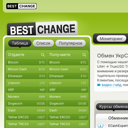
Мониторинг
Таблица
Список
Популярное
Обмен УкрС
С помощью нашего
Bitcoin
Bitcoin
BTC
BTC
→
UAH
TrueUSD TR
Bitcoin Cash
Bitcoin Cash
BCH
BCH
внимание и резер
тщательно прове
Ethereum
Ethereum
ETH
ETH
Клиентам, посещ
Litecoin
Litecoin
LTC
LTC
видео-гайд
, п
XRP
XRP
XRP
XRP
Monero
Monero
XMR
XMR
Dogecoin
Dogecoin
DOGE
DOGE
Курсы обмена
Dash
Dash
DASH
DASH
Tether ERC20
Tether ERC20
USDT
USDT
Обменни
Tether TRC20
Tether TRC20
USDT
USDT
ECashExpert