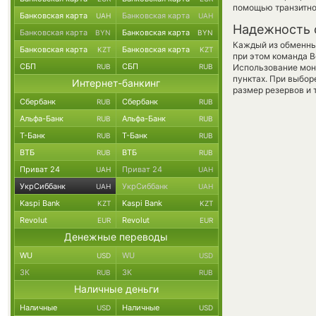
помощью транзитно
Банковская карта
Банковская карта
UAH
UAH
Надежность 
Банковская карта
Банковская карта
BYN
BYN
Каждый из обменны
Банковская карта
Банковская карта
KZT
KZT
при этом команда 
СБП
СБП
RUB
RUB
Использование мон
пунктах. При выбор
Интернет-банкинг
размер резервов и 
Сбербанк
Сбербанк
RUB
RUB
Альфа-Банк
Альфа-Банк
RUB
RUB
Т-Банк
Т-Банк
RUB
RUB
ВТБ
ВТБ
RUB
RUB
Приват 24
Приват 24
UAH
UAH
УкрСиббанк
УкрСиббанк
UAH
UAH
Kaspi Bank
Kaspi Bank
KZT
KZT
Revolut
Revolut
EUR
EUR
Денежные переводы
WU
WU
USD
USD
ЗК
ЗК
RUB
RUB
Наличные деньги
Наличные
Наличные
USD
USD