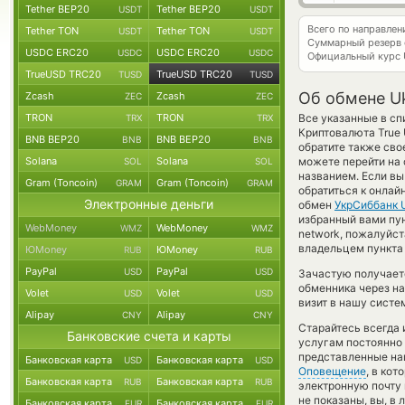
Tether BEP20
Tether BEP20
USDT
USDT
Всего по направле
Tether TON
Tether TON
USDT
USDT
Суммарный резерв
USDC ERC20
USDC ERC20
USDC
USDC
Официальный курс
TrueUSD TRC20
TrueUSD TRC20
TUSD
TUSD
Об обмене U
Zcash
Zcash
ZEC
ZEC
TRON
TRON
Все указанные в сп
TRX
TRX
Криптовалюта True
BNB BEP20
BNB BEP20
BNB
BNB
обратите также сво
Solana
Solana
можете перейти на 
SOL
SOL
названием. Если вы
Gram (Toncoin)
Gram (Toncoin)
GRAM
GRAM
обратиться к онлай
Электронные деньги
обмен
УкрСиббанк 
избранный вами пунк
WebMoney
WebMoney
WMZ
WMZ
network, пожалуйс
владельцем пункта 
ЮMoney
ЮMoney
RUB
RUB
PayPal
PayPal
USD
USD
Зачастую получаетс
обменника через на
Volet
Volet
USD
USD
визит в нашу систе
Alipay
Alipay
CNY
CNY
Старайтесь всегда
Банковские счета и карты
услугам постоянно
представленные на
Банковская карта
Банковская карта
USD
USD
Оповещение
, в ко
Банковская карта
Банковская карта
RUB
RUB
электронную почту 
не показаны, вы, в
Банковская карта
Банковская карта
EUR
EUR