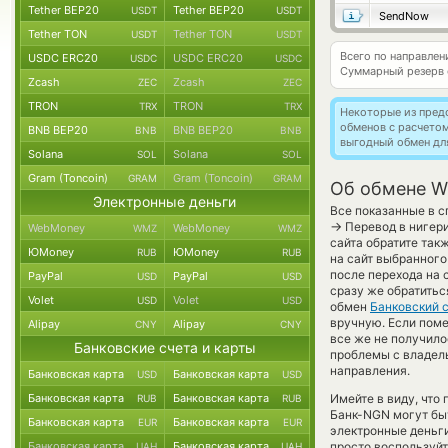
Tether BEP20
Tether BEP20
USDT
USDT
SendNow
Tether TON
Tether TON
USDT
USDT
Всего по направле
USDC ERC20
USDC ERC20
USDC
USDC
Суммарный резерв
Zcash
Zcash
ZEC
ZEC
TRON
TRON
TRX
TRX
Некоторые из пред
обменов с расчето
BNB BEP20
BNB BEP20
BNB
BNB
выгодный обмен дл
Solana
Solana
SOL
SOL
Gram (Toncoin)
Gram (Toncoin)
GRAM
GRAM
Об обмене Wi
Электронные деньги
Все показанные в с
→
Перевод в нигери
WebMoney
WebMoney
WMZ
WMZ
сайта обратите так
ЮMoney
ЮMoney
RUB
RUB
на сайт выбранного
после перехода на 
PayPal
PayPal
USD
USD
сразу же обратитьс
Volet
Volet
USD
USD
обмен
Банковский 
вручную. Если поменя
Alipay
Alipay
CNY
CNY
все же не получил
Банковские счета и карты
проблемы с владель
направления.
Банковская карта
Банковская карта
USD
USD
Банковская карта
Банковская карта
Имейте в виду, что
RUB
RUB
Банк-NGN могут быт
Банковская карта
Банковская карта
EUR
EUR
электронные деньг
Банковская карта
Банковская карта
просто воспользуйт
UAH
UAH