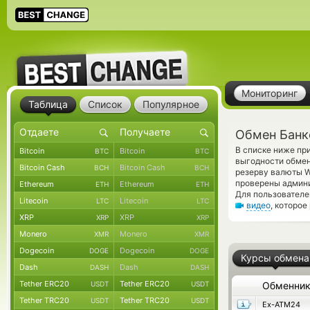
Мониторинг
Таблица
Список
Популярное
Обмен Банк
В списке ниже пр
Bitcoin
Bitcoin
BTC
BTC
выгодности обмен
Bitcoin Cash
Bitcoin Cash
BCH
BCH
резерву валюты W
проверены админ
Ethereum
Ethereum
ETH
ETH
Для пользователе
Litecoin
Litecoin
LTC
LTC
видео
, которо
XRP
XRP
XRP
XRP
Monero
Monero
XMR
XMR
Dogecoin
Dogecoin
DOGE
DOGE
Курсы обмена
Dash
Dash
DASH
DASH
Tether ERC20
Tether ERC20
USDT
USDT
Обменни
Tether TRC20
Tether TRC20
USDT
USDT
Ex-ATM24