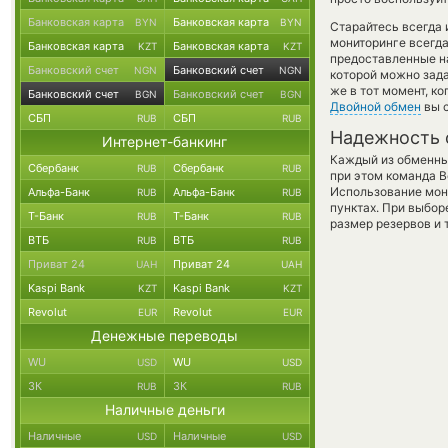
Банковская карта
Банковская карта
BYN
BYN
Старайтесь всегда
мониторинге всегд
Банковская карта
Банковская карта
KZT
KZT
предоставленные н
Банковский счет
Банковский счет
NGN
NGN
которой можно зада
же в тот момент, к
Банковский счет
Банковский счет
BGN
BGN
Двойной обмен
вы с
СБП
СБП
RUB
RUB
Надежность 
Интернет-банкинг
Каждый из обменны
Сбербанк
Сбербанк
RUB
RUB
при этом команда 
Использование мон
Альфа-Банк
Альфа-Банк
RUB
RUB
пунктах. При выбор
Т-Банк
Т-Банк
RUB
RUB
размер резервов и 
ВТБ
ВТБ
RUB
RUB
Приват 24
Приват 24
UAH
UAH
Kaspi Bank
Kaspi Bank
KZT
KZT
Revolut
Revolut
EUR
EUR
Денежные переводы
WU
WU
USD
USD
ЗК
ЗК
RUB
RUB
Наличные деньги
Наличные
Наличные
USD
USD