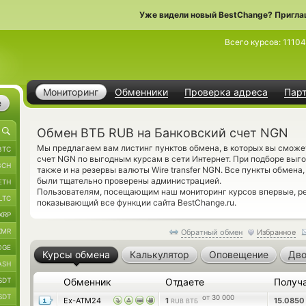
Уже видели новый BestChange? Пригла
Всего курсов:
1110
Мониторинг
Обменники
Проверка адреса
Пар
е
Обмен ВТБ RUB на Банковский счет NGN
Мы предлагаем вам листинг пунктов обмена, в которых вы сможе
BTC
счет NGN по выгодным курсам в сети Интернет. При подборе выго
BCH
также и на резервы валюты Wire transfer NGN. Все пункты обмена
были тщательно проверены администрацией.
ETH
Пользователям, посещающим наш мониторинг курсов впервые, 
LTC
показывающий все функции сайта BestChange.ru.
XRP
XMR
Обратный обмен
Избранное
OGE
Курсы обмена
Калькулятор
Оповещение
Дво
ASH
SDT
Обменник
Отдаете
Получ
SDT
от 30 000
Ex-ATM24
1
15.085
RUB ВТБ