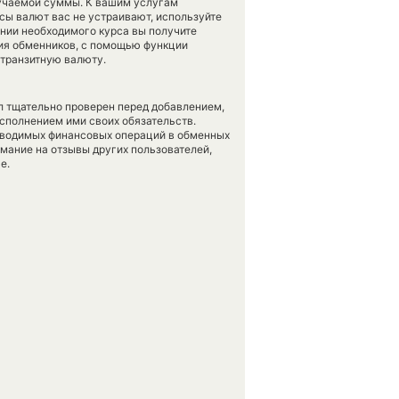
лучаемой суммы. К вашим услугам
рсы валют вас не устраивают, используйте
ении необходимого курса вы получите
вия обменников, с помощью функции
 транзитную валюту.
л тщательно проверен перед добавлением,
сполнением ими своих обязательств.
оводимых финансовых операций в обменных
имание на отзывы других пользователей,
е.