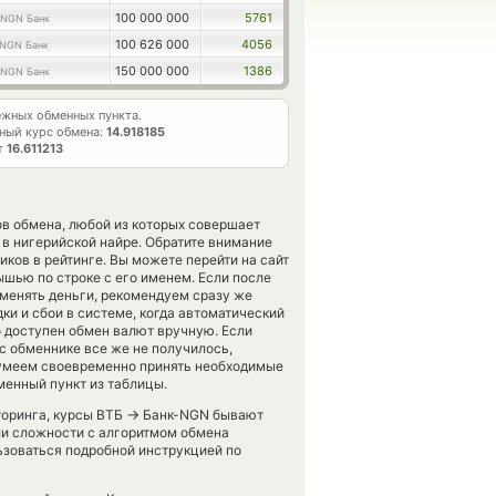
100 000 000
5761
NGN Банк
100 626 000
4056
NGN Банк
150 000 000
1386
NGN Банк
жных обменных пункта.
ный курс обмена:
14.918185
т
16.611213
ов обмена, любой из которых совершает
в нигерийской найре. Обратите внимание
ков в рейтинге. Вы можете перейти на сайт
шью по строке с его именем. Если после
менять деньги, рекомендуем сразу же
ки и сбои в системе, когда автоматический
 доступен обмен валют вручную. Если
вас обменнике все же не получилось,
сумеем своевременно принять необходимые
енный пункт из таблицы.
→
торинга, курсы ВТБ
Банк-NGN бывают
кли сложности с алгоритмом обмена
ьзоваться подробной инструкцией по