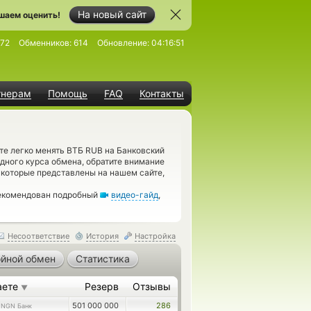
На новый сайт
шаем оценить!
472
Обменников:
614
Обновление:
04:16:51
тнерам
Помощь
FAQ
Контакты
те легко менять ВТБ RUB на Банковский
дного курса обмена, обратите внимание
, которые представлены на нашем сайте,
рекомендован подробный
видео-гайд
,
Несоответствие
История
Настройка
йной обмен
Статистика
аете
Резерв
Отзывы
▼
0
501 000 000
286
NGN Банк