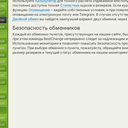
Используйте
Калькулятор
для точного расчета отдаваемой или по
постоянно доступна точная
Статистика
курсов и резервов. Если ку
BYN
функцию
Оповещение
– задайте собственные условия, и при появл
KZT
оповещение на электронную почту или Telegram. В случае отсутст
Двойной обмен
вы найдете наилучший вариант двух обменов через
NGN
Безопасность обменников
RUB
Каждый из обменных пунктов, присутствующих на нашем сайте, бы
при этом команда BestChange непрерывно следит за надлежащим и
RUB
Использование мониторинга позволяет повысить безопасность пр
пунктах. При выборе обменного пункта, пожалуйста, обращайте вн
RUB
размер резервов и текущий статус обменника на нашем мониторинг
RUB
RUB
UAH
KZT
EUR
USD
RUB
USD
RUB