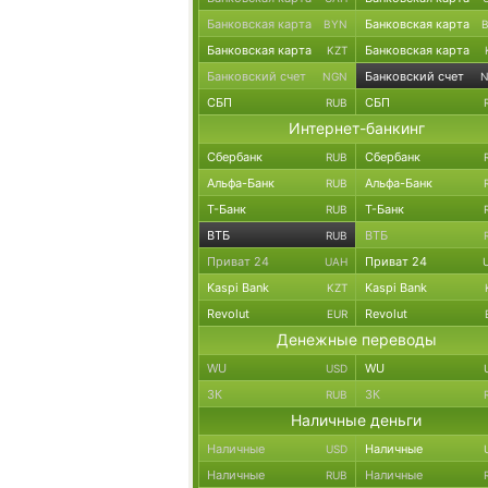
Банковская карта
Банковская карта
BYN
Банковская карта
Банковская карта
KZT
Банковский счет
Банковский счет
NGN
СБП
СБП
RUB
Интернет-банкинг
Сбербанк
Сбербанк
RUB
Альфа-Банк
Альфа-Банк
RUB
Т-Банк
Т-Банк
RUB
ВТБ
ВТБ
RUB
Приват 24
Приват 24
UAH
Kaspi Bank
Kaspi Bank
KZT
Revolut
Revolut
EUR
Денежные переводы
WU
WU
USD
ЗК
ЗК
RUB
Наличные деньги
Наличные
Наличные
USD
Наличные
Наличные
RUB