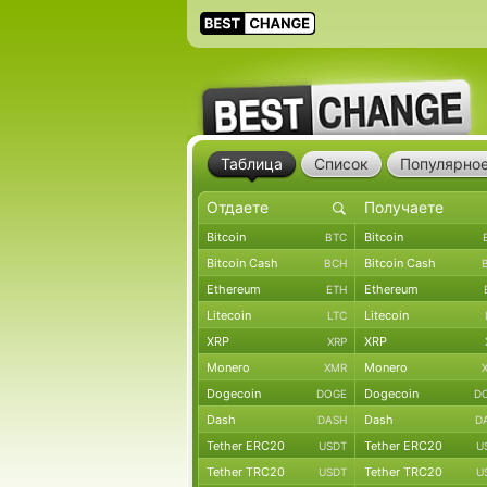
Таблица
Список
Популярно
Bitcoin
Bitcoin
BTC
Bitcoin Cash
Bitcoin Cash
BCH
Ethereum
Ethereum
ETH
Litecoin
Litecoin
LTC
XRP
XRP
XRP
Monero
Monero
XMR
Dogecoin
Dogecoin
DOGE
D
Dash
Dash
DASH
D
Tether ERC20
Tether ERC20
USDT
U
Tether TRC20
Tether TRC20
USDT
U