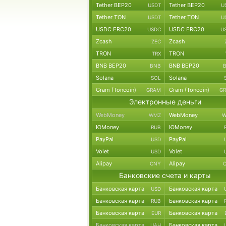
Tether BEP20
Tether BEP20
USDT
U
Tether TON
Tether TON
USDT
U
USDC ERC20
USDC ERC20
USDC
U
Zcash
Zcash
ZEC
TRON
TRON
TRX
BNB BEP20
BNB BEP20
BNB
Solana
Solana
SOL
Gram (Toncoin)
Gram (Toncoin)
GRAM
G
Электронные деньги
WebMoney
WebMoney
WMZ
W
ЮMoney
ЮMoney
RUB
PayPal
PayPal
USD
Volet
Volet
USD
Alipay
Alipay
CNY
Банковские счета и карты
Банковская карта
Банковская карта
USD
Банковская карта
Банковская карта
RUB
Банковская карта
Банковская карта
EUR
Банковская карта
Банковская карта
UAH