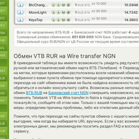
SDT
от 10 000
BtcChange24
1
15.0848
RUB ВТБ
SDT
от 50 000
MoonLight
1
14.7242
RUB ВТБ
SDC
от 50 000
KeysTop
1
14.3802
RUB ВТБ
ZEC
Всего по направлению ВТБ RUB
Банковский счет NGN работает
4
наде
→
TRX
Суммарный резерв обменников:
851 626 000
NGN Банк.
Средневзвешен
BNB
Официальный курс
RUB/NGN
от ЦБ России на текущее время составляе
SOL
Обмен VTB RUR на Wire transfer NGN
RAM
В приведенной таблице вы имеете возможность увидеть ряд пункт
→
ручной или автоматический обмен карта ВТБ (Телебанк)
Перевод 
MZ
на метки, которые временами расположены возле названий обменни
выбранного вами пункта обмена при помощи однократного клика мы
RUB
перехода на сайт обменника вами не была найдена возможность об
USD
обратиться к онлайн-консультанту сайта. Возможны разные неполад
обмен
ВТБ RUB
на
Банковский счет NGN
совершить невозможно, но
USD
поменять Telebank VTB на Wire transfer in Naira в подходящем для 
CNY
пожалуйста, сообщите об этом нам. Только с вашей помощью мы 
меры: определим причины проблемы, либо же отключим данный обм
Помните, что при переходе на сайты пунктов обмена с нашего мони
USD
выгоднее, чем когда вы набираете URL вручную. Если у вас возни
RUB
электронных денег, мы рекомендуем посетить раздел FAQ и воспол
сервису.
EUR
UAH