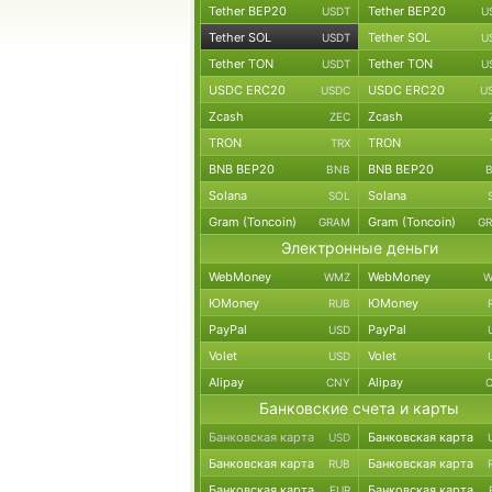
Tether BEP20
Tether BEP20
USDT
U
Tether SOL
Tether SOL
USDT
U
Tether TON
Tether TON
USDT
U
USDC ERC20
USDC ERC20
USDC
U
Zcash
Zcash
ZEC
TRON
TRON
TRX
BNB BEP20
BNB BEP20
BNB
Solana
Solana
SOL
Gram (Toncoin)
Gram (Toncoin)
GRAM
G
Электронные деньги
WebMoney
WebMoney
WMZ
W
ЮMoney
ЮMoney
RUB
PayPal
PayPal
USD
Volet
Volet
USD
Alipay
Alipay
CNY
Банковские счета и карты
Банковская карта
Банковская карта
USD
Банковская карта
Банковская карта
RUB
Банковская карта
Банковская карта
EUR