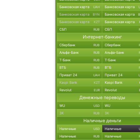
Банковская карта
Банковская карта
UAH
Банковская карта
Банковская карта
BYN
Банковская карта
Банковская карта
KZT
СБП
СБП
RUB
Интернет-банкинг
Сбербанк
Сбербанк
RUB
Альфа-Банк
Альфа-Банк
RUB
Т-Банк
Т-Банк
RUB
ВТБ
ВТБ
RUB
Приват 24
Приват 24
UAH
Kaspi Bank
Kaspi Bank
KZT
Revolut
Revolut
EUR
Денежные переводы
WU
WU
USD
ЗК
ЗК
RUB
Наличные деньги
Наличные
Наличные
USD
Наличные
Наличные
RUB