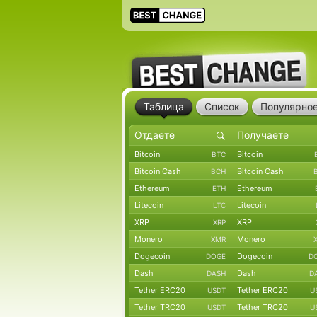
Таблица
Список
Популярно
Bitcoin
Bitcoin
BTC
Bitcoin Cash
Bitcoin Cash
BCH
Ethereum
Ethereum
ETH
Litecoin
Litecoin
LTC
XRP
XRP
XRP
Monero
Monero
XMR
Dogecoin
Dogecoin
DOGE
D
Dash
Dash
DASH
D
Tether ERC20
Tether ERC20
USDT
U
Tether TRC20
Tether TRC20
USDT
U