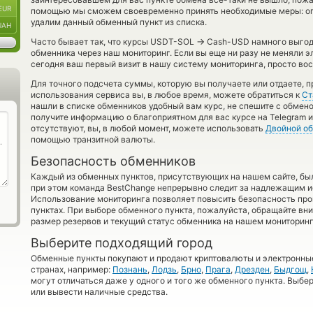
EUR
помощью мы сможем своевременно принять необходимые меры: оп
удалим данный обменный пункт из списка.
UAH
→
Часто бывает так, что курсы USDT-SOL
Cash-USD намного выгодн
обменника через наш мониторинг. Если вы еще ни разу не меняли 
сегодня ваш первый визит в нашу систему мониторинга, просто вос
Для точного подсчета суммы, которую вы получаете или отдаете, 
использования сервиса вы, в любое время, можете обратиться к
Ст
нашли в списке обменников удобный вам курс, не спешите с обмен
получите информацию о благоприятном для вас курсе на Telegram и
отсутствуют, вы, в любой момент, можете использовать
Двойной о
помощью транзитной валюты.
Безопасность обменников
Каждый из обменных пунктов, присутствующих на нашем сайте, бы
при этом команда BestChange непрерывно следит за надлежащим и
Использование мониторинга позволяет повысить безопасность пр
пунктах. При выборе обменного пункта, пожалуйста, обращайте вн
размер резервов и текущий статус обменника на нашем мониторинг
Выберите подходящий город
Обменные пункты покупают и продают криптовалюты и электронные
странах, например:
Познань
,
Лодзь
,
Брно
,
Прага
,
Дрезден
,
Быдгощ
,
могут отличаться даже у одного и того же обменного пункта. Выбер
или вывести наличные средства.