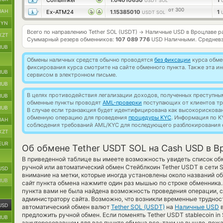
CoinBlinker
1.04010630
1
USDT SOL
от 300
UAH
Ex-ATM24
1.15385010
1
USDT SOL
BYN
Всего по направлению Tether SOL (USDT)
Наличные USD в Вроцлаве р
→
KZT
Суммарный резерв обменников:
107 089 776
USD Наличными.
Средневз
RUB
Обмены наличных средств обычно проводятся
без фиксации
курса обмен
фиксирования курса смотрите на сайте обменного пункта. Также эта 
RUB
сервисом в электронном письме.
RUB
В целях противодействия легализации доходов, полученных преступны
RUB
обменные пункты проводят
AML-проверки
поступающих от клиентов тр
RUB
В случае если транзакция будет идентифицирована как высокорискова
обменную операцию для проведения
процедуры KYC
. Информация по K
UAH
соблюдения требований AML/KYC для последующего разблокирования с
KZT
EUR
Об обмене Tether USDT SOL на Cash USD в В
В приведенной таблице вы имеете возможность увидеть список об
ручной или автоматический обмен Стейблкоин Tether USDT в сети 
USD
внимание на метки, которые иногда установлены около названий об
RUB
сайт пункта обмена нажмите один раз мышью по строке обменника.
пункта вами не была найдена возможность проведения операции, с
администратору сайта. Возможно, что возникли временные трудност
USD
автоматический обмен валют
Tether SOL (USDT)
на
Наличные USD
в
предложить ручной обмен. Если поменять Tether USDT stablecoin in S
RUB
заинтересовавшем для вас пункте обмена все-таки не вышло, пожа