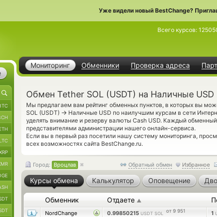
Уже видели новый BestChange? Пригла
Всего курсов:
12505
Мониторинг
Обменники
Проверка адреса
Пар
е
Обмен Tether SOL (USDT) на Наличные USD
Мы предлагаем вам рейтинг обменных пунктов, в которых вы мож
BTC
→
SOL (USDT)
Наличные USD по наилучшим курсам в сети Интерне
BCH
уделять внимание и резерву валюты Cash USD. Каждый обменный
представителями администрации нашего онлайн-сервиса.
ETH
Если вы в первый раз посетили нашу систему мониторинга, прос
LTC
всех возможностях сайта BestChange.ru.
XRP
XMR
Город:
Вроцлав
Обратный обмен
Избранное
OGE
Курсы обмена
Калькулятор
Оповещение
Дво
ASH
SDT
Обменник
Отдаете
П
▲
SDT
от 9 951
NordChange
0.99850215
1
USDT SOL