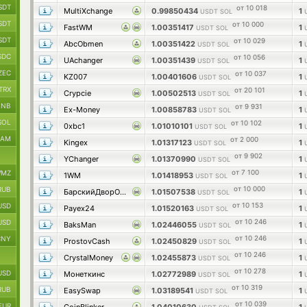
SDT
от 10 018
MultiXchange
0.99850434
1
USDT SOL
SDT
от 10 000
FastWM
1.00351417
1
USDT SOL
SDT
от 10 029
AbcObmen
1.00351422
1
USDT SOL
SDC
от 10 056
UAchanger
1.00351439
1
USDT SOL
ZEC
от 10 037
KZ007
1.00401606
1
USDT SOL
TRX
от 20 101
Crypcie
1.00502513
1
USDT SOL
BNB
от 9 931
Ex-Money
1.00858783
1
USDT SOL
SOL
от 10 102
0xbc1
1.01010101
1
USDT SOL
RAM
от 2 000
Kingex
1.01317123
1
USDT SOL
от 9 902
YChanger
1.01370990
1
USDT SOL
от 7 100
MZ
1WM
1.01418953
1
USDT SOL
от 10 000
RUB
БарскийДворОбмен
1.01507538
1
USDT SOL
от 10 153
USD
Payex24
1.01520163
1
USDT SOL
от 10 246
USD
BaksMan
1.02446055
1
USDT SOL
от 10 246
CNY
ProstovCash
1.02450829
1
USDT SOL
от 10 246
CrystalMoney
1.02455873
1
USDT SOL
от 10 278
USD
Монеткинс
1.02772989
1
USDT SOL
от 10 319
RUB
EasySwap
1.03189541
1
USDT SOL
от 10 039
EUR