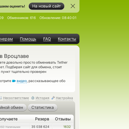
На новый сайт
шаем оценить!
09
Обменников:
616
Обновление:
08:40:01
тнерам
Помощь
FAQ
Контакты
 в Вроцлаве
ете довольно просто обменивать Tether
т. Подбирая сайт для обмена, стоит
 пункт тщательно проверен
мотрите
видео
, рассказывающее обо
Несоответствие
История
Настройка
йной обмен
Статистика
олучаете
Резерв
Отзывы
35 038 624
1632
USD Наличными