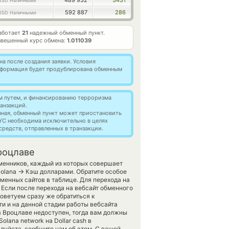
489 932
3431
USD Наличными
592 887
286
USD Наличными
аботает
21
надежный обменный пункт.
вешенный курс обмена:
1.011039
а после создания заявки. Условия
информация будет продублирована обменным
м путем, и финансированию терроризма
анзакций.
нная, обменный пункт может приостановить
YC необходима исключительно в целях
редств, отправленных в транзакции.
роцлаве
менников, каждый из которых совершает
→
Solana
Кэш долларами. Обратите особое
менных сайтов в таблице. Для перехода на
 Если после перехода на вебсайт обменного
оветуем сразу же обратиться к
и и на данной стадии работы вебсайта
 Вроцлаве недоступен, тогда вам должны
olana network на Dollar cash в
луйста, сообщите нам об этом. С вашей