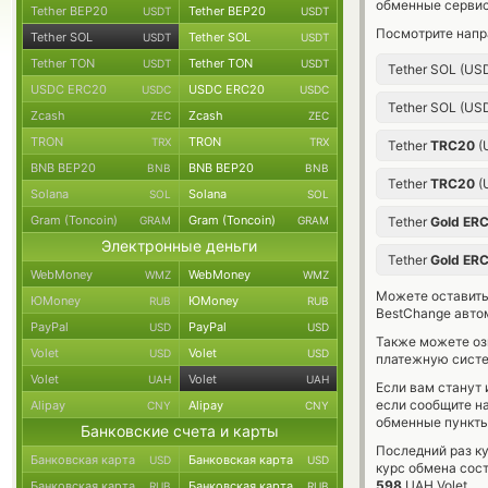
обменные сервис
Tether BEP20
Tether BEP20
USDT
USDT
Посмотрите напр
Tether SOL
Tether SOL
USDT
USDT
Tether TON
Tether TON
USDT
USDT
Tether SOL (US
USDC ERC20
USDC ERC20
USDC
USDC
Tether SOL (US
Zcash
Zcash
ZEC
ZEC
TRON
TRON
TRX
TRX
Tether
TRC20
(
BNB BEP20
BNB BEP20
BNB
BNB
Tether
TRC20
(
Solana
Solana
SOL
SOL
Gram (Toncoin)
Gram (Toncoin)
GRAM
GRAM
Tether
Gold ER
Электронные деньги
Tether
Gold ER
WebMoney
WebMoney
WMZ
WMZ
Можете оставит
ЮMoney
ЮMoney
RUB
RUB
BestChange авто
PayPal
PayPal
USD
USD
Также можете о
Volet
Volet
USD
USD
платежную систе
Volet
Volet
UAH
UAH
Если вам станут
если сообщите н
Alipay
Alipay
CNY
CNY
обменные пункты
Банковские счета и карты
Последний раз к
Банковская карта
Банковская карта
USD
USD
курс обмена сос
598
UAH Volet.
Банковская карта
Банковская карта
RUB
RUB