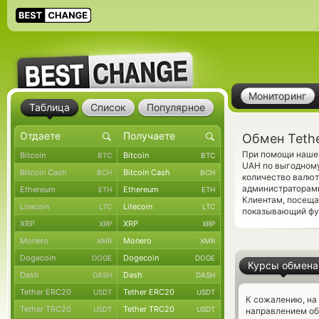
Мониторинг
Таблица
Список
Популярное
Обмен Tethe
При помощи нашег
Bitcoin
Bitcoin
BTC
BTC
UAH по выгодному
Bitcoin Cash
Bitcoin Cash
BCH
BCH
количество валют
администраторам
Ethereum
Ethereum
ETH
ETH
Клиентам, посещ
Litecoin
Litecoin
LTC
LTC
показывающий фун
XRP
XRP
XRP
XRP
Monero
Monero
XMR
XMR
Dogecoin
Dogecoin
DOGE
DOGE
Курсы обмена
Dash
Dash
DASH
DASH
Tether ERC20
Tether ERC20
USDT
USDT
К сожалению, на
Tether TRC20
Tether TRC20
USDT
USDT
направлением об