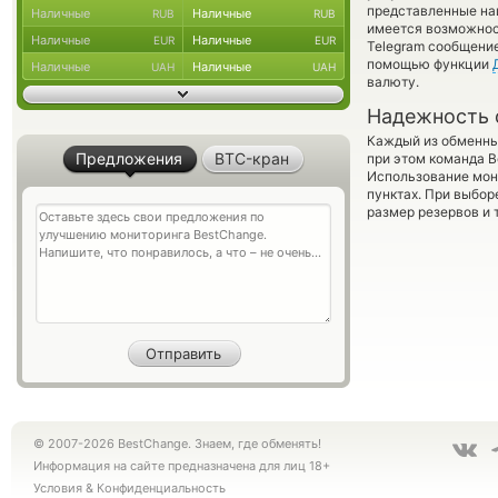
представленные на
Наличные
Наличные
RUB
RUB
имеется возможност
Наличные
Наличные
EUR
EUR
Telegram сообщение
помощью функции
Наличные
Наличные
UAH
UAH
валюту.
Надежность 
Каждый из обменны
Предложения
BTC-кран
при этом команда 
Использование мон
пунктах. При выбор
размер резервов и 
© 2007-2026 BestChange. Знаем, где обменять!
Информация на сайте предназначена для лиц 18+
Условия
&
Конфиденциальность