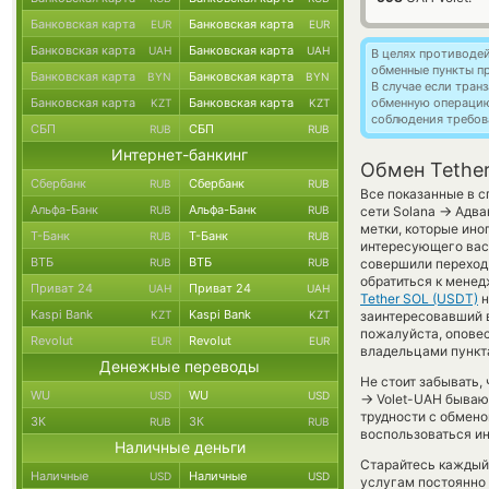
Банковская карта
Банковская карта
EUR
EUR
Банковская карта
Банковская карта
UAH
UAH
В целях противоде
обменные пункты п
Банковская карта
Банковская карта
BYN
BYN
В случае если тра
Банковская карта
Банковская карта
обменную операци
KZT
KZT
соблюдения требов
СБП
СБП
RUB
RUB
Интернет-банкинг
Обмен Tether
Сбербанк
Сбербанк
RUB
RUB
Все показанные в с
Альфа-Банк
Альфа-Банк
→
RUB
RUB
сети Solana
Адван
метки, которые ино
Т-Банк
Т-Банк
RUB
RUB
интересующего вас 
ВТБ
ВТБ
RUB
RUB
совершили переход 
обратиться к менед
Приват 24
Приват 24
UAH
UAH
Tether SOL (USDT)
н
Kaspi Bank
Kaspi Bank
KZT
KZT
заинтересовавший в
пожалуйста, опове
Revolut
Revolut
EUR
EUR
владельцами пункта
Денежные переводы
Не стоит забывать,
WU
WU
USD
USD
→
Volet-UAH бывают
трудности с обмено
ЗК
ЗК
RUB
RUB
воспользоваться ин
Наличные деньги
Старайтесь каждый
Наличные
Наличные
USD
USD
услугам постоянно