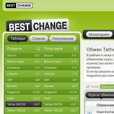
Мониторинг
Таблица
Список
Популярное
Обмен Teth
В рейтинге ниже 
Bitcoin
Bitcoin
BTC
BTC
обменному курсу.
Bitcoin Cash
Bitcoin Cash
BCH
BCH
количество валют
проверку.
Ethereum
Ethereum
ETH
ETH
Если вы решили в
Litecoin
Litecoin
LTC
LTC
подробно расскаж
XRP
XRP
XRP
XRP
Monero
Monero
XMR
XMR
Город:
Тернопол
Dogecoin
Dogecoin
DOGE
DOGE
Курсы обмена
Dash
Dash
DASH
DASH
Tether ERC20
Tether ERC20
USDT
USDT
Обменни
Tether TRC20
Tether TRC20
USDT
USDT
Clean-Excha