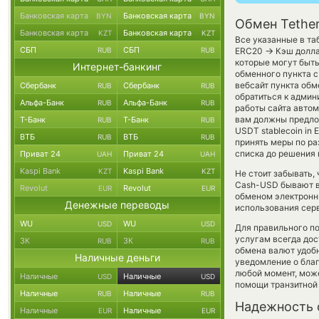
Банковская карта
Банковская карта
BYN
BYN
Обмен Tethe
Банковская карта
Банковская карта
KZT
KZT
Все указанные в та
СБП
СБП
→
RUB
RUB
ERC20
Кэш долла
которые могут быт
Интернет-банкинг
обменного пункта с
вебсайт пункта обм
Сбербанк
Сбербанк
RUB
RUB
обратиться к админ
Альфа-Банк
Альфа-Банк
RUB
RUB
работы сайта авто
вам должны предлож
Т-Банк
Т-Банк
RUB
RUB
USDT stablecoin in 
ВТБ
ВТБ
RUB
RUB
принять меры по р
списка до решения
Приват 24
Приват 24
UAH
UAH
Kaspi Bank
Kaspi Bank
KZT
KZT
Не стоит забывать,
Cash-USD бывают вы
Revolut
Revolut
EUR
EUR
обменом электронны
Денежные переводы
использования сер
WU
WU
USD
USD
Для правильного по
услугам всегда до
ЗК
ЗК
RUB
RUB
обмена валют удобн
Наличные деньги
уведомление о благо
любой момент, мож
Наличные
Наличные
USD
USD
помощи транзитной
Наличные
Наличные
RUB
RUB
Надежность 
Наличные
Наличные
EUR
EUR