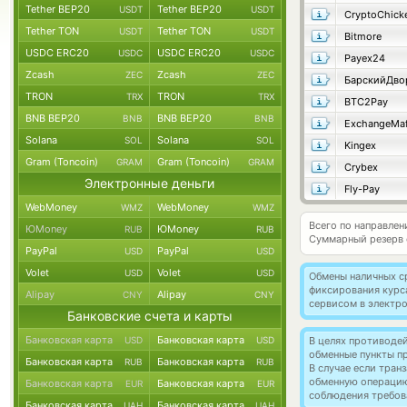
Tether BEP20
Tether BEP20
USDT
USDT
CryptoChick
Tether TON
Tether TON
USDT
USDT
Bitmore
USDC ERC20
USDC ERC20
USDC
USDC
Payex24
Zcash
Zcash
ZEC
ZEC
БарскийДво
TRON
TRON
TRX
TRX
BTC2Pay
BNB BEP20
BNB BEP20
BNB
BNB
ExchangeMaf
Solana
Solana
SOL
SOL
Kingex
Gram (Toncoin)
Gram (Toncoin)
GRAM
GRAM
Crybex
Электронные деньги
Fly-Pay
WebMoney
WebMoney
WMZ
WMZ
Всего по направлен
ЮMoney
ЮMoney
RUB
RUB
Суммарный резерв
PayPal
PayPal
USD
USD
Volet
Volet
USD
USD
Обмены наличных с
фиксирования курс
Alipay
Alipay
CNY
CNY
сервисом в электр
Банковские счета и карты
Банковская карта
Банковская карта
USD
USD
В целях противоде
обменные пункты п
Банковская карта
Банковская карта
RUB
RUB
В случае если тра
обменную операци
Банковская карта
Банковская карта
EUR
EUR
соблюдения требов
Банковская карта
Банковская карта
UAH
UAH