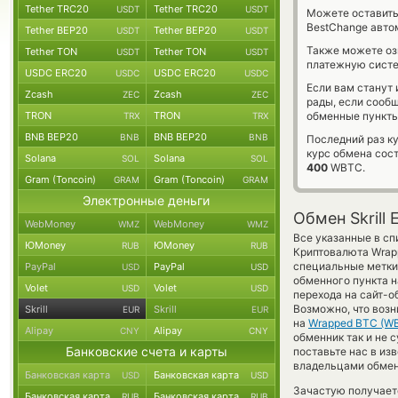
Tether TRC20
Tether TRC20
USDT
USDT
Можете оставит
BestChange авто
Tether BEP20
Tether BEP20
USDT
USDT
Также можете о
Tether TON
Tether TON
USDT
USDT
платежную систем
USDC ERC20
USDC ERC20
USDC
USDC
Если вам станут
Zcash
Zcash
ZEC
ZEC
рады, если сооб
TRON
TRON
обменные пункты
TRX
TRX
BNB BEP20
BNB BEP20
BNB
BNB
Последний раз ку
курс обмена сос
Solana
Solana
SOL
SOL
400
WBTC.
Gram (Toncoin)
Gram (Toncoin)
GRAM
GRAM
Электронные деньги
Обмен Skrill 
WebMoney
WebMoney
WMZ
WMZ
Все указанные в сп
ЮMoney
ЮMoney
RUB
RUB
Криптовалюта Wrapp
специальные метки,
PayPal
PayPal
USD
USD
обменного пункта н
Volet
Volet
USD
USD
перехода на сайт-о
Возможно, что возн
Skrill
Skrill
EUR
EUR
на
Wrapped BTC (W
Alipay
Alipay
CNY
CNY
обменник так и не с
Банковские счета и карты
поставьте нас в из
владельцами обменн
Банковская карта
Банковская карта
USD
USD
Зачастую получаетс
Банковская карта
Банковская карта
RUB
RUB