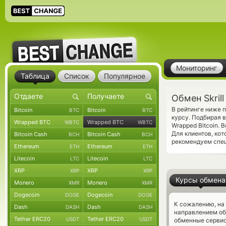
Мониторинг
Таблица
Список
Популярное
Обмен Skril
В рейтинге ниже 
Bitcoin
Bitcoin
BTC
BTC
курсу. Подбирая 
Wrapped BTC
Wrapped BTC
WBTC
WBTC
Wrapped Bitcoin.
Для клиентов, ко
Bitcoin Cash
Bitcoin Cash
BCH
BCH
рекомендуем спе
Ethereum
Ethereum
ETH
ETH
Litecoin
Litecoin
LTC
LTC
XRP
XRP
XRP
XRP
Курсы обмена
Monero
Monero
XMR
XMR
Dogecoin
Dogecoin
DOGE
DOGE
К сожалению, на
Dash
Dash
DASH
DASH
направлением об
Tether ERC20
Tether ERC20
USDT
USDT
обменные сервис