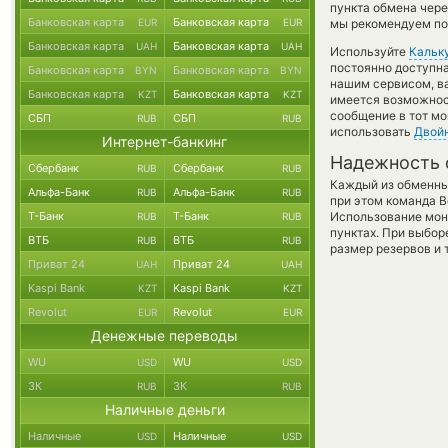
пункта обмена чере
Банковская карта
Банковская карта
EUR
EUR
мы рекомендуем пос
Банковская карта
Банковская карта
UAH
UAH
Используйте
Кальк
постоянно доступн
Банковская карта
Банковская карта
BYN
BYN
нашим сервисом, в
Банковская карта
Банковская карта
KZT
KZT
имеется возможност
сообщение в тот мо
СБП
СБП
RUB
RUB
использовать
Двой
Интернет-банкинг
Надежность 
Сбербанк
Сбербанк
RUB
RUB
Каждый из обменны
Альфа-Банк
Альфа-Банк
RUB
RUB
при этом команда 
Т-Банк
Т-Банк
Использование мон
RUB
RUB
пунктах. При выбор
ВТБ
ВТБ
RUB
RUB
размер резервов и 
Приват 24
Приват 24
UAH
UAH
Kaspi Bank
Kaspi Bank
KZT
KZT
Revolut
Revolut
EUR
EUR
Денежные переводы
WU
WU
USD
USD
ЗК
ЗК
RUB
RUB
Наличные деньги
Наличные
Наличные
USD
USD