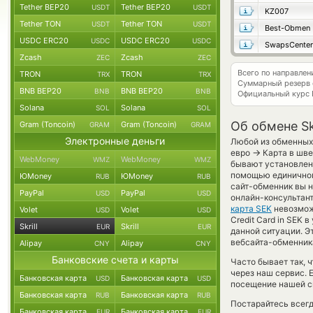
Tether BEP20
Tether BEP20
USDT
USDT
KZ007
Tether TON
Tether TON
USDT
USDT
Best-Obmen
USDC ERC20
USDC ERC20
USDC
USDC
SwapsCenter
Zcash
Zcash
ZEC
ZEC
Всего по направлен
TRON
TRON
TRX
TRX
Суммарный резерв
BNB BEP20
BNB BEP20
BNB
BNB
Официальный курс
Solana
Solana
SOL
SOL
Об обмене Sk
Gram (Toncoin)
Gram (Toncoin)
GRAM
GRAM
Электронные деньги
Любой из обменных 
→
евро
Карта в шве
WebMoney
WebMoney
WMZ
WMZ
бывают установлены
помощью единичного
ЮMoney
ЮMoney
RUB
RUB
сайт-обменник вы 
PayPal
PayPal
USD
USD
онлайн-консультант
карта SEK
невозможн
Volet
Volet
USD
USD
Credit Card in SEK 
Skrill
Skrill
EUR
EUR
данной ситуации. 
вебсайта-обменника
Alipay
Alipay
CNY
CNY
Банковские счета и карты
Часто бывает так, ч
через наш сервис. 
Банковская карта
Банковская карта
USD
USD
посещение нашей си
Банковская карта
Банковская карта
RUB
RUB
Постарайтесь всег
Банковская карта
Банковская карта
EUR
EUR