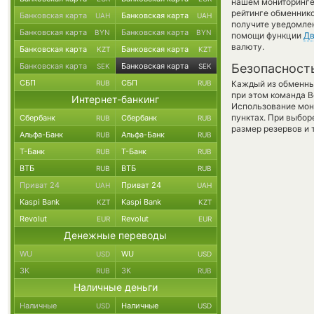
нашем мониторинге
рейтинге обменнико
Банковская карта
Банковская карта
UAH
UAH
получите уведомлен
Банковская карта
Банковская карта
BYN
BYN
помощи функции
Дв
валюту.
Банковская карта
Банковская карта
KZT
KZT
Банковская карта
Банковская карта
Безопасност
SEK
SEK
СБП
СБП
RUB
RUB
Каждый из обменны
при этом команда 
Интернет-банкинг
Использование мон
пунктах. При выбор
Сбербанк
Сбербанк
RUB
RUB
размер резервов и 
Альфа-Банк
Альфа-Банк
RUB
RUB
Т-Банк
Т-Банк
RUB
RUB
ВТБ
ВТБ
RUB
RUB
Приват 24
Приват 24
UAH
UAH
Kaspi Bank
Kaspi Bank
KZT
KZT
Revolut
Revolut
EUR
EUR
Денежные переводы
WU
WU
USD
USD
ЗК
ЗК
RUB
RUB
Наличные деньги
Наличные
Наличные
USD
USD