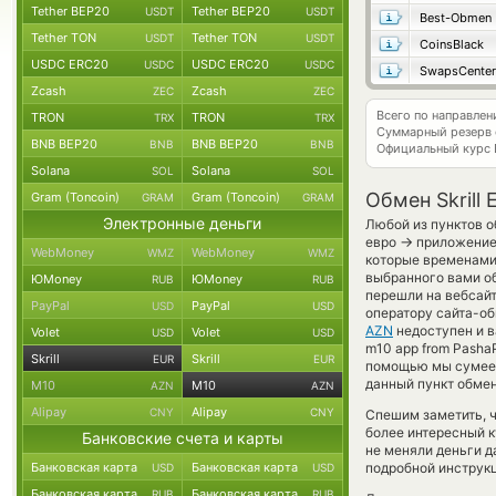
Tether BEP20
Tether BEP20
USDT
USDT
Best-Obmen
Tether TON
Tether TON
USDT
USDT
CoinsBlack
USDC ERC20
USDC ERC20
USDC
USDC
SwapsCenter
Zcash
Zcash
ZEC
ZEC
Всего по направлен
TRON
TRON
TRX
TRX
Суммарный резерв
BNB BEP20
BNB BEP20
BNB
BNB
Официальный курс
Solana
Solana
SOL
SOL
Обмен Skrill
Gram (Toncoin)
Gram (Toncoin)
GRAM
GRAM
Электронные деньги
Любой из пунктов о
→
евро
приложение 
WebMoney
WebMoney
WMZ
WMZ
которые временами
выбранного вами о
ЮMoney
ЮMoney
RUB
RUB
перешли на вебсайт
PayPal
PayPal
USD
USD
оператору сайта-об
AZN
недоступен и в
Volet
Volet
USD
USD
m10 app from Pasha
Skrill
Skrill
EUR
EUR
помощью мы сумеем
данный пункт обмен
M10
M10
AZN
AZN
Alipay
Alipay
CNY
CNY
Спешим заметить, ч
более интересный к
Банковские счета и карты
не меняли деньги д
Банковская карта
Банковская карта
подробной инструкц
USD
USD
Банковская карта
Банковская карта
RUB
RUB