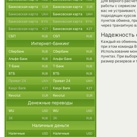
Для верного расчет
работы с сервисом 
Банковская карта
Банковская карта
EUR
EUR
вас не устраивают,
Банковская карта
Банковская карта
UAH
UAH
подходящих курсов 
пунктов обмена, п
Банковская карта
Банковская карта
BYN
BYN
через транзитную в
Банковская карта
Банковская карта
KZT
KZT
Надежность 
СБП
СБП
RUB
RUB
Каждый из обменны
Интернет-банкинг
при этом команда 
Использование мон
Сбербанк
Сбербанк
RUB
RUB
пунктах. При выбор
Альфа-Банк
Альфа-Банк
RUB
RUB
размер резервов и 
Т-Банк
Т-Банк
RUB
RUB
ВТБ
ВТБ
RUB
RUB
Приват 24
Приват 24
UAH
UAH
Kaspi Bank
Kaspi Bank
KZT
KZT
Revolut
Revolut
EUR
EUR
Денежные переводы
WU
WU
USD
USD
ЗК
ЗК
RUB
RUB
Наличные деньги
Наличные
Наличные
USD
USD