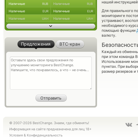
нашей инструкцией 
Наличные
Наличные
RUB
RUB
Для правильного по
Наличные
Наличные
EUR
EUR
мониторинге посто
Наличные
Наличные
UAH
UAH
устраивают, воспо
необходимого курса
помощью функции
валюту.
Предложения
BTC-кран
Безопасност
Каждый из обменны
при этом команда 
Использование мон
пунктах. При выбор
размер резервов и 
© 2007-2026 BestChange. Знаем, где обменять!
Информация на сайте предназначена для лиц 18+
Условия
&
Конфиденциальность