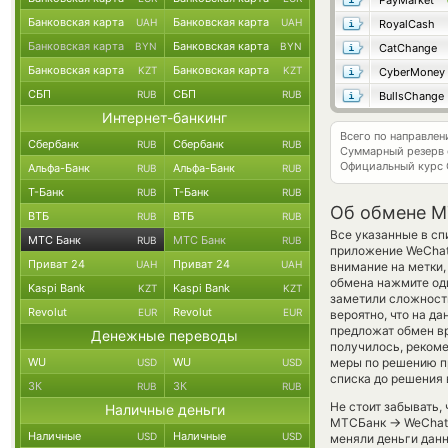
PayMarket
Банковская карта
Банковская карта
UAH
UAH
RoyalCash
Банковская карта
Банковская карта
BYN
BYN
CatChange
Банковская карта
Банковская карта
KZT
KZT
CyberMoney
СБП
СБП
RUB
RUB
BullsChange
Интернет-банкинг
Всего по направле
Сбербанк
Сбербанк
RUB
RUB
Суммарный резерв
Официальный курс
Альфа-Банк
Альфа-Банк
RUB
RUB
Т-Банк
Т-Банк
RUB
RUB
Об обмене M
ВТБ
ВТБ
RUB
RUB
Все указанные в сп
МТС Банк
МТС Банк
RUB
RUB
приложение WeChat
Приват 24
Приват 24
UAH
UAH
внимание на метки,
обмена нажмите оди
Kaspi Bank
Kaspi Bank
KZT
KZT
заметили сложности
Revolut
Revolut
EUR
EUR
вероятно, что на д
предложат обмен вр
Денежные переводы
получилось, реком
WU
WU
меры по решению пр
USD
USD
списка до решения 
ЗК
ЗК
RUB
RUB
Не стоит забывать,
Наличные деньги
→
МТСБанк
WeChat 
Наличные
Наличные
USD
USD
меняли деньги данн