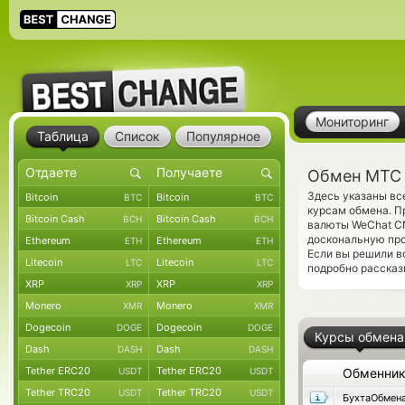
Мониторинг
Таблица
Список
Популярное
Обмен МТС 
Здесь указаны вс
Bitcoin
Bitcoin
BTC
BTC
курсам обмена. П
Bitcoin Cash
Bitcoin Cash
BCH
BCH
валюты WeChat C
доскональную про
Ethereum
Ethereum
ETH
ETH
Если вы решили в
Litecoin
Litecoin
LTC
LTC
подробно рассказ
XRP
XRP
XRP
XRP
Monero
Monero
XMR
XMR
Dogecoin
Dogecoin
DOGE
DOGE
Курсы обмена
Dash
Dash
DASH
DASH
Tether ERC20
Tether ERC20
USDT
USDT
Обменни
Tether TRC20
Tether TRC20
USDT
USDT
БухтаОбмен