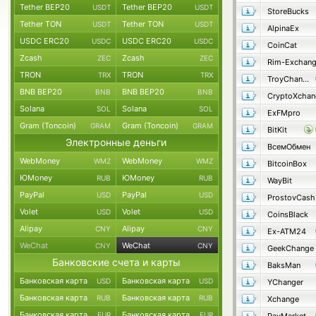
Tether BEP20
Tether BEP20
USDT
USDT
StoreBucks
Tether TON
Tether TON
USDT
USDT
AlpinaEx
USDC ERC20
USDC ERC20
USDC
USDC
CoinCat
Zcash
Zcash
ZEC
ZEC
Rim-Exchan
TRON
TRON
TRX
TRX
TroyChange
BNB BEP20
BNB BEP20
BNB
BNB
CryptoXchan
Solana
Solana
SOL
SOL
ExFMpro
Gram (Toncoin)
Gram (Toncoin)
GRAM
GRAM
BitKit
Электронные деньги
ВсемОбмен
WebMoney
WebMoney
WMZ
WMZ
BitcoinBox
ЮMoney
ЮMoney
RUB
RUB
WayBit
PayPal
PayPal
USD
USD
ProstovCash
Volet
Volet
USD
USD
CoinsBlack
Alipay
Alipay
CNY
CNY
Ex-ATM24
WeChat
WeChat
CNY
CNY
GeekChange
Банковские счета и карты
BaksMan
Банковская карта
Банковская карта
USD
USD
YChanger
Банковская карта
Банковская карта
RUB
RUB
Xchange
Банковская карта
Банковская карта
EUR
EUR