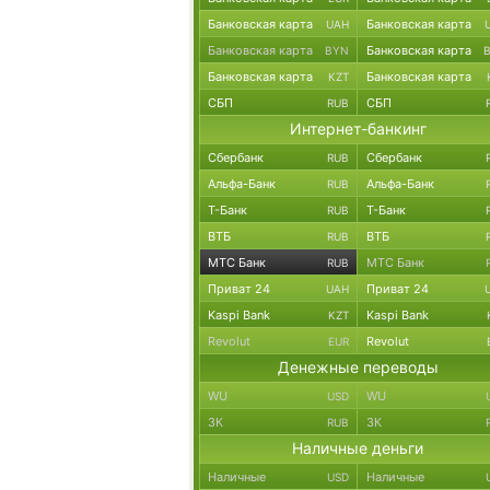
Банковская карта
Банковская карта
UAH
Банковская карта
Банковская карта
BYN
Банковская карта
Банковская карта
KZT
СБП
СБП
RUB
Интернет-банкинг
Сбербанк
Сбербанк
RUB
Альфа-Банк
Альфа-Банк
RUB
Т-Банк
Т-Банк
RUB
ВТБ
ВТБ
RUB
МТС Банк
МТС Банк
RUB
Приват 24
Приват 24
UAH
Kaspi Bank
Kaspi Bank
KZT
Revolut
Revolut
EUR
Денежные переводы
WU
WU
USD
ЗК
ЗК
RUB
Наличные деньги
Наличные
Наличные
USD