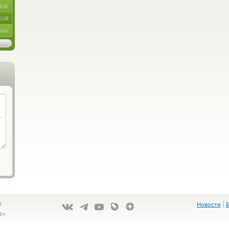
RUB
EUR
UAH
!
Новости
|
8+