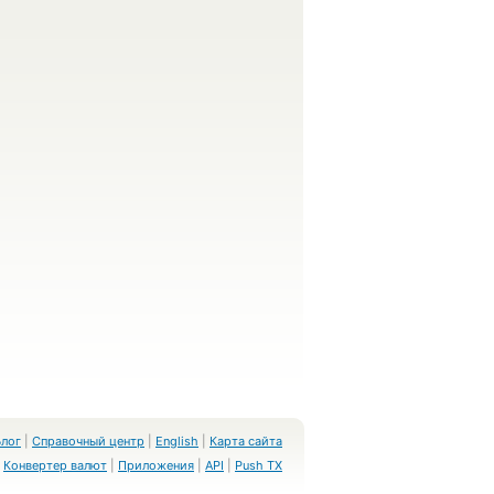
Блог
|
Справочный центр
|
English
|
Карта сайта
Конвертер валют
|
Приложения
|
API
|
Push TX