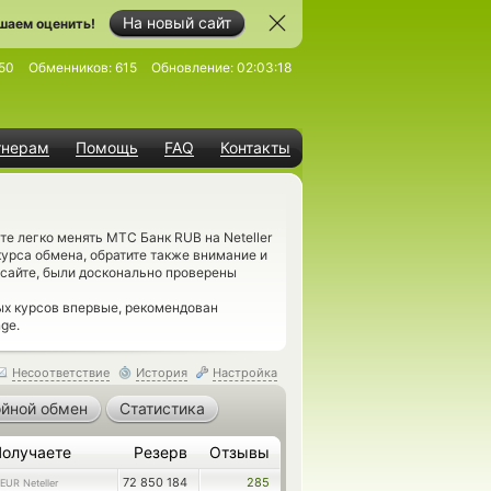
На новый сайт
шаем оценить!
50
Обменников:
615
Обновление:
02:03:18
тнерам
Помощь
FAQ
Контакты
е легко менять МТС Банк RUB на Neteller
курса обмена, обратите также внимание и
 сайте, были досконально проверены
х курсов впервые, рекомендован
ge.
Несоответствие
История
Настройка
йной обмен
Статистика
Получаете
Резерв
Отзывы
72 850 184
285
EUR Neteller