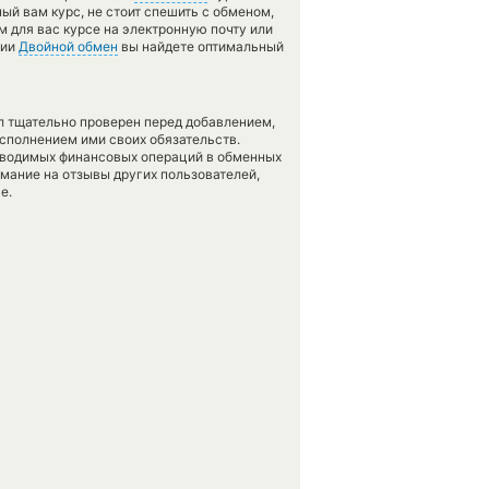
ый вам курс, не стоит спешить с обменом,
 для вас курсе на электронную почту или
ции
Двойной обмен
вы найдете оптимальный
л тщательно проверен перед добавлением,
сполнением ими своих обязательств.
оводимых финансовых операций в обменных
имание на отзывы других пользователей,
е.