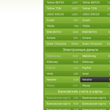
Tether BEP20
Tether BEP20
USDT
U
Tether TON
Tether TON
USDT
U
USDC ERC20
USDC ERC20
USDC
U
Zcash
Zcash
ZEC
TRON
TRON
TRX
BNB BEP20
BNB BEP20
BNB
Solana
Solana
SOL
Gram (Toncoin)
Gram (Toncoin)
GRAM
G
Электронные деньги
WebMoney
WebMoney
WMZ
W
ЮMoney
ЮMoney
RUB
PayPal
PayPal
USD
Volet
Volet
USD
Neteller
Neteller
EUR
Alipay
Alipay
CNY
Банковские счета и карты
Банковская карта
Банковская карта
USD
Банковская карта
Банковская карта
RUB
Банковская карта
Банковская карта
EUR