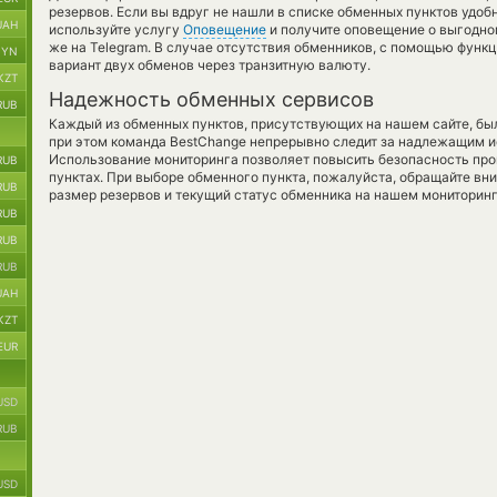
резервов. Если вы вдруг не нашли в списке обменных пунктов удобн
UAH
используйте услугу
Оповещение
и получите оповещение о выгодном
же на Telegram. В случае отсутствия обменников, с помощью функ
BYN
вариант двух обменов через транзитную валюту.
KZT
Надежность обменных сервисов
RUB
Каждый из обменных пунктов, присутствующих на нашем сайте, бы
при этом команда BestChange непрерывно следит за надлежащим и
Использование мониторинга позволяет повысить безопасность пр
RUB
пунктах. При выборе обменного пункта, пожалуйста, обращайте вн
RUB
размер резервов и текущий статус обменника на нашем мониторинг
RUB
RUB
RUB
UAH
KZT
EUR
USD
RUB
USD