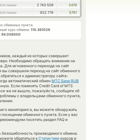
2 743 509
2474
EUR Neteller
922 776
5761
EUR Neteller
х обменных пункта.
ный курс обмена:
110.361029
т
94.058500
ников, каждый из которых совершает
евро. Необходимо обращать внимание на
а. Для мгновенного перехода на сайт
и вы совершили переход на сайт обменного
обратиться к администратору сайта-
когда автоматический обмен
МТС Банк RUB
ную. Если поменять Credit Card of MTS
 все же не вышло, пожалуйста, сообщите об
роблемы с владельцами обменного пункта,
вления.
шего мониторинга, вы можете обнаружить
м посещении обменного пункта. Если у вас
 рекомендуем посетить раздел FAQ и
ть безошибочность производимого обмена.
можете обратиться к
Статистике
курсов и