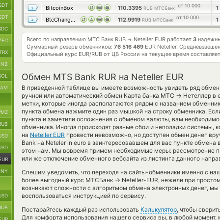
SDT
от 10 000
BitcoinBox
110.3395
1
RUB МТСБанк
SDT
от 10 000
BtcChange24
112.9919
1
RUB МТСБанк
SDC
Всего по направлению МТС Банк RUB
Neteller EUR работает
3
надежны
→
ZEC
Суммарный резерв обменников:
76 516 469
EUR Neteller.
Средневзвешен
TRX
Официальный курс
EUR/RUB
от ЦБ России на текущее время составляе
BNB
Обмен MTS Bank RUR на Neteller EUR
SOL
В приведенной таблице вы имеете возможность увидеть ряд обмен
RAM
→
ручной или автоматический обмен Карта банка МТС
Нетеллер в 
метки, которые иногда располагаются рядом с названием обменник
пункта обмена нажмите один раз мышкой на строку обменника. Есл
MZ
пункта и заметили осложнения с обменом валюты, вам необходимо 
RUB
обменника. Иногда происходят разные сбои и неполадки системы, 
на
Neteller EUR
провести невозможно, но доступен обмен денег вруч
USD
Bank на Neteler in euro в заинтересовавшем для вас пункте обмена
USD
этом нам. Мы вовремя примем необходимые меры: рассмотрение п
или же отключение обменного вебсайта из листинга данного напра
EUR
CNY
Спешим уведомить, что переходя на сайты-обменники именно с на
→
более выгодный курс МТСБанк
Neteller-EUR, нежели при просто
возникают сложности с алгоритмом обмена электронных денег, мы
воспользоваться инструкцией по сервису.
USD
RUB
Постарайтесь каждый раз использовать
Калькулятор
, чтобы свери
Для комфорта использования нашего сервиса вы, в любой момент, 
EUR