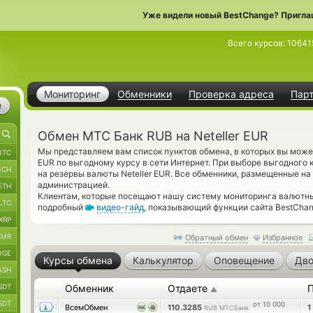
Уже видели новый BestChange? Пригла
Всего курсов:
10641
Мониторинг
Обменники
Проверка адреса
Пар
е
Обмен МТС Банк RUB на Neteller EUR
Мы представляем вам список пунктов обмена, в которых вы может
BTC
EUR по выгодному курсу в сети Интернет. При выборе выгодного 
BCH
на резервы валюты Neteller EUR. Все обменники, размещенные на
администрацией.
ETH
Клиентам, которые посещают нашу систему мониторинга валютны
LTC
подробный
видео-гайд
, показывающий функции сайта BestChan
XRP
XMR
Обратный обмен
Избранное
OGE
Курсы обмена
Калькулятор
Оповещение
Дво
ASH
SDT
Обменник
Отдаете
▲
SDT
от 10 000
ВсемОбмен
110.3285
1
RUB МТСБанк