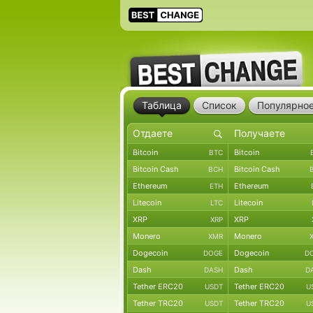
Таблица
Список
Популярно
Bitcoin
Bitcoin
BTC
Bitcoin Cash
Bitcoin Cash
BCH
Ethereum
Ethereum
ETH
Litecoin
Litecoin
LTC
XRP
XRP
XRP
Monero
Monero
XMR
Dogecoin
Dogecoin
DOGE
D
Dash
Dash
DASH
D
Tether ERC20
Tether ERC20
USDT
U
Tether TRC20
Tether TRC20
USDT
U