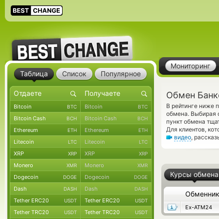
Мониторинг
Таблица
Список
Популярное
Обмен Банк
В рейтинге ниже 
Bitcoin
Bitcoin
BTC
BTC
обмена. Выбирая 
Bitcoin Cash
Bitcoin Cash
BCH
BCH
пункт обмена тща
Для клиентов, ко
Ethereum
Ethereum
ETH
ETH
видео
, расска
Litecoin
Litecoin
LTC
LTC
XRP
XRP
XRP
XRP
Monero
Monero
XMR
XMR
Курсы обмена
Dogecoin
Dogecoin
DOGE
DOGE
Dash
Dash
DASH
DASH
Обменни
Tether ERC20
Tether ERC20
USDT
USDT
Ex-ATM24
Tether TRC20
Tether TRC20
USDT
USDT