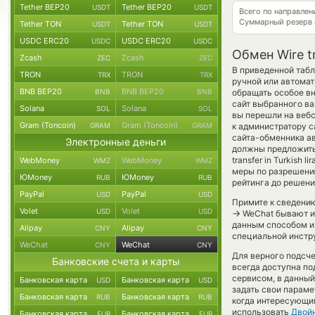
Tether BEP20
Tether BEP20
USDT
USDT
Всего по направле
Суммарный резерв
Tether TON
Tether TON
USDT
USDT
USDC ERC20
USDC ERC20
USDC
USDC
Обмен Wire t
Zcash
Zcash
ZEC
ZEC
В приведенной табл
TRON
TRON
TRX
TRX
ручной или автомат
BNB BEP20
BNB BEP20
BNB
BNB
обращать особое вн
сайт выбранного ва
Solana
Solana
SOL
SOL
вы перешли на веб
Gram (Toncoin)
Gram (Toncoin)
GRAM
GRAM
к администратору с
сайта-обменника а
Электронные деньги
должны предложить 
transfer in Turkish
WebMoney
WebMoney
WMZ
WMZ
меры по разрешени
ЮMoney
ЮMoney
RUB
RUB
рейтинга до решени
PayPal
PayPal
USD
USD
Примите к сведению
Volet
Volet
USD
USD
→
WeChat бывают ин
данным способом и
Alipay
Alipay
CNY
CNY
специальной инстру
WeChat
WeChat
CNY
CNY
Для верного подсче
Банковские счета и карты
всегда доступна п
сервисом, в данный
Банковская карта
Банковская карта
USD
USD
задать свои параме
Банковская карта
Банковская карта
RUB
RUB
когда интересующий
использовать
Двой
Банковская карта
Банковская карта
EUR
EUR