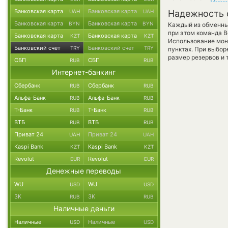
Банковская карта
Банковская карта
UAH
UAH
Надежность 
Банковская карта
Банковская карта
BYN
BYN
Каждый из обменны
при этом команда 
Банковская карта
Банковская карта
KZT
KZT
Использование мон
Банковский счет
Банковский счет
TRY
TRY
пунктах. При выбор
размер резервов и 
СБП
СБП
RUB
RUB
Интернет-банкинг
Сбербанк
Сбербанк
RUB
RUB
Альфа-Банк
Альфа-Банк
RUB
RUB
Т-Банк
Т-Банк
RUB
RUB
ВТБ
ВТБ
RUB
RUB
Приват 24
Приват 24
UAH
UAH
Kaspi Bank
Kaspi Bank
KZT
KZT
Revolut
Revolut
EUR
EUR
Денежные переводы
WU
WU
USD
USD
ЗК
ЗК
RUB
RUB
Наличные деньги
Наличные
Наличные
USD
USD