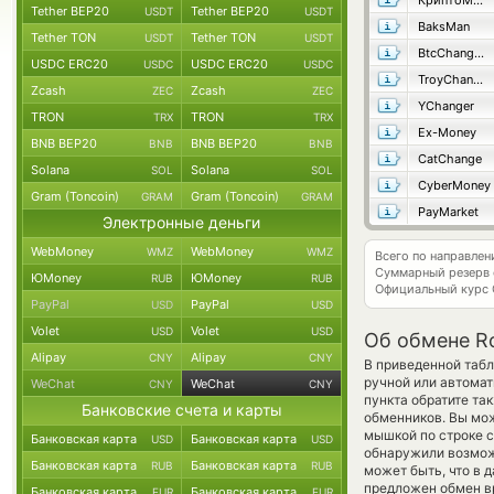
КриптоМенялка
Tether BEP20
Tether BEP20
USDT
USDT
BaksMan
Tether TON
Tether TON
USDT
USDT
BtcChange24
USDC ERC20
USDC ERC20
USDC
USDC
TroyChange
Zcash
Zcash
ZEC
ZEC
YChanger
TRON
TRON
TRX
TRX
Ex-Money
BNB BEP20
BNB BEP20
BNB
BNB
CatChange
Solana
Solana
SOL
SOL
CyberMoney
Gram (Toncoin)
Gram (Toncoin)
GRAM
GRAM
PayMarket
Электронные деньги
WebMoney
WebMoney
WMZ
WMZ
Всего по направле
Суммарный резерв
ЮMoney
ЮMoney
RUB
RUB
Официальный курс
PayPal
PayPal
USD
USD
Volet
Volet
USD
USD
Об обмене R
Alipay
Alipay
CNY
CNY
В приведенной табл
ручной или автома
WeChat
WeChat
CNY
CNY
пункта обратите та
Банковские счета и карты
обменников. Вы мож
мышкой по строке с
Банковская карта
Банковская карта
USD
USD
обнаружили возможн
Банковская карта
Банковская карта
RUB
RUB
может быть, что в 
предложен обмен вр
Банковская карта
Банковская карта
EUR
EUR