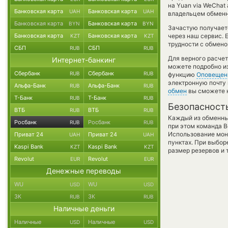
на Yuan via WeChat
Банковская карта
Банковская карта
UAH
UAH
владельцем обменни
Банковская карта
Банковская карта
BYN
BYN
Зачастую получаетс
Банковская карта
Банковская карта
через наш сервис. 
KZT
KZT
трудности с обмено
СБП
СБП
RUB
RUB
Для верного расчет
Интернет-банкинг
можете подробно и
Сбербанк
Сбербанк
RUB
RUB
функцию
Оповещен
электронную почту 
Альфа-Банк
Альфа-Банк
RUB
RUB
обмен
вы сможете н
Т-Банк
Т-Банк
RUB
RUB
Безопасност
ВТБ
ВТБ
RUB
RUB
Каждый из обменны
Росбанк
Росбанк
RUB
RUB
при этом команда 
Использование мон
Приват 24
Приват 24
UAH
UAH
пунктах. При выбор
Kaspi Bank
Kaspi Bank
KZT
KZT
размер резервов и 
Revolut
Revolut
EUR
EUR
Денежные переводы
WU
WU
USD
USD
ЗК
ЗК
RUB
RUB
Наличные деньги
Наличные
Наличные
USD
USD