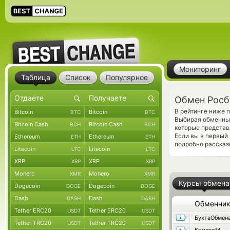
Мониторинг
Таблица
Список
Популярное
Обмен Росб
В рейтинге ниже 
Bitcoin
Bitcoin
BTC
BTC
Выбирая обменный
Bitcoin Cash
Bitcoin Cash
BCH
BCH
которые представ
Если вы в первый
Ethereum
Ethereum
ETH
ETH
подробно рассказ
Litecoin
Litecoin
LTC
LTC
XRP
XRP
XRP
XRP
Monero
Monero
XMR
XMR
Курсы обмена
Dogecoin
Dogecoin
DOGE
DOGE
Dash
Dash
DASH
DASH
Обменни
Tether ERC20
Tether ERC20
USDT
USDT
БухтаОбмен
Tether TRC20
Tether TRC20
USDT
USDT