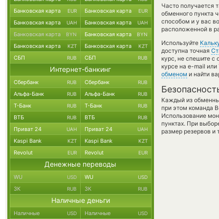
Часто получается т
Банковская карта
Банковская карта
EUR
EUR
обменного пункта ч
способом и у вас в
Банковская карта
Банковская карта
UAH
UAH
расположенной в ра
Банковская карта
Банковская карта
BYN
BYN
Используйте
Кальк
Банковская карта
Банковская карта
KZT
KZT
доступна точная
Ст
СБП
СБП
RUB
RUB
курс, не спешите с
курсе на e-mail ил
Интернет-банкинг
обменом
и найти в
Сбербанк
Сбербанк
RUB
RUB
Безопасност
Альфа-Банк
Альфа-Банк
RUB
RUB
Каждый из обменны
Т-Банк
Т-Банк
RUB
RUB
при этом команда 
Использование мон
ВТБ
ВТБ
RUB
RUB
пунктах. При выбор
Приват 24
Приват 24
UAH
UAH
размер резервов и 
Kaspi Bank
Kaspi Bank
KZT
KZT
Revolut
Revolut
EUR
EUR
Денежные переводы
WU
WU
USD
USD
ЗК
ЗК
RUB
RUB
Наличные деньги
Наличные
Наличные
USD
USD