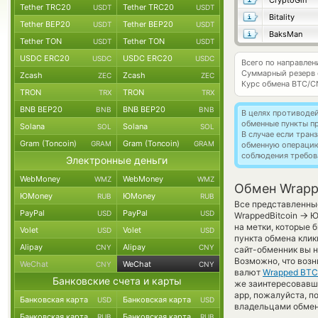
CryptoGin
Tether TRC20
Tether TRC20
USDT
USDT
Bitality
Tether BEP20
Tether BEP20
USDT
USDT
BaksMan
Tether TON
Tether TON
USDT
USDT
USDC ERC20
USDC ERC20
USDC
USDC
Всего по направле
Суммарный резерв
Zcash
Zcash
ZEC
ZEC
Курс обмена
BTC/C
TRON
TRON
TRX
TRX
BNB BEP20
BNB BEP20
BNB
BNB
В целях противоде
обменные пункты п
Solana
Solana
SOL
SOL
В случае если тра
Gram (Toncoin)
Gram (Toncoin)
GRAM
GRAM
обменную операци
соблюдения требов
Электронные деньги
WebMoney
WebMoney
WMZ
WMZ
Обмен Wrapp
ЮMoney
ЮMoney
RUB
RUB
Все представленные
PayPal
PayPal
USD
USD
→
WrappedBitcoin
Юа
на метки, которые 
Volet
Volet
USD
USD
пункта обмена клик
Alipay
Alipay
CNY
CNY
сайт-обменник вы н
Возможно, что возн
WeChat
WeChat
CNY
CNY
валют
Wrapped BTC
Банковские счета и карты
же заинтересовавши
app, пожалуйста, п
Банковская карта
Банковская карта
USD
USD
владельцами обменн
Банковская карта
Банковская карта
RUB
RUB