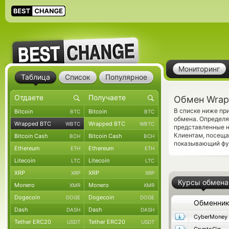
Мониторинг
Таблица
Список
Популярное
Обмен Wrap
В списке ниже п
Bitcoin
Bitcoin
BTC
BTC
обмена. Определя
Wrapped BTC
Wrapped BTC
WBTC
WBTC
представленные н
Клиентам, посеща
Bitcoin Cash
Bitcoin Cash
BCH
BCH
показывающий фун
Ethereum
Ethereum
ETH
ETH
Litecoin
Litecoin
LTC
LTC
XRP
XRP
XRP
XRP
Курсы обмена
Monero
Monero
XMR
XMR
Dogecoin
Dogecoin
DOGE
DOGE
Обменни
Dash
Dash
DASH
DASH
CyberMoney
Tether ERC20
Tether ERC20
USDT
USDT