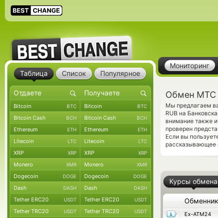
Мониторинг
Таблица
Список
Популярное
Обмен МТС 
Мы предлагаем ва
Bitcoin
Bitcoin
BTC
BTC
RUB на Банковска
Bitcoin Cash
Bitcoin Cash
BCH
BCH
внимание также и
проверен предста
Ethereum
Ethereum
ETH
ETH
Если вы пользует
Litecoin
Litecoin
LTC
LTC
рассказывающее о
XRP
XRP
XRP
XRP
Monero
Monero
XMR
XMR
Dogecoin
Dogecoin
DOGE
DOGE
Курсы обмена
Dash
Dash
DASH
DASH
Tether ERC20
Tether ERC20
USDT
USDT
Обменни
Tether TRC20
Tether TRC20
USDT
USDT
Ex-ATM24