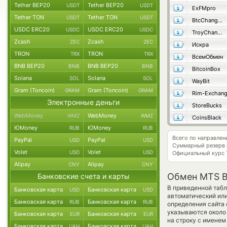
Tether BEP20
Tether BEP20
USDT
USDT
ExFMpro
Tether TON
Tether TON
USDT
USDT
BtcChange24
USDC ERC20
USDC ERC20
USDC
USDC
TroyChange
Zcash
Zcash
ZEC
ZEC
Искра
TRON
TRON
TRX
TRX
ВсемОбмен
BNB BEP20
BNB BEP20
BNB
BNB
BitcoinBox
Solana
Solana
SOL
SOL
WayBit
Gram (Toncoin)
Gram (Toncoin)
GRAM
GRAM
Rim-Exchan
Электронные деньги
StoreBucks
WebMoney
WebMoney
WMZ
WMZ
CoinsBlack
ЮMoney
ЮMoney
RUB
RUB
Всего по направле
PayPal
PayPal
USD
USD
Суммарный резерв
Volet
Volet
USD
USD
Официальный курс
Alipay
Alipay
CNY
CNY
Обмен MTS Ba
Банковские счета и карты
В приведенной табл
Банковская карта
Банковская карта
USD
USD
автоматический ил
Банковская карта
Банковская карта
RUB
RUB
определения сайта 
указываются около 
Банковская карта
Банковская карта
EUR
EUR
на строку с именем
Банковская карта
Банковская карта
UAH
UAH