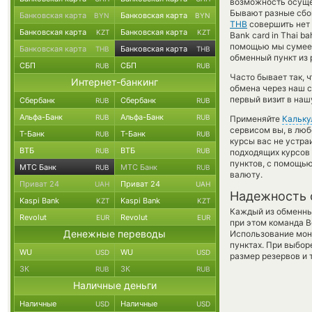
возможность осущес
Бывают разные сбои
Банковская карта
Банковская карта
BYN
BYN
THB
совершить нет 
Банковская карта
Банковская карта
KZT
KZT
Bank card in Thai b
помощью мы сумеем
Банковская карта
Банковская карта
THB
THB
обменный пункт из 
СБП
СБП
RUB
RUB
Часто бывает так,
Интернет-банкинг
обмена через наш с
первый визит в наш
Сбербанк
Сбербанк
RUB
RUB
Альфа-Банк
Альфа-Банк
RUB
RUB
Применяйте
Кальку
сервисом вы, в люб
Т-Банк
Т-Банк
RUB
RUB
курсы вас не устр
ВТБ
ВТБ
RUB
RUB
подходящих курсов 
пунктов, с помощь
МТС Банк
МТС Банк
RUB
RUB
валюту.
Приват 24
Приват 24
UAH
UAH
Надежность 
Kaspi Bank
Kaspi Bank
KZT
KZT
Каждый из обменны
Revolut
Revolut
EUR
EUR
при этом команда 
Денежные переводы
Использование мон
пунктах. При выбор
WU
WU
USD
USD
размер резервов и 
ЗК
ЗК
RUB
RUB
Наличные деньги
Наличные
Наличные
USD
USD