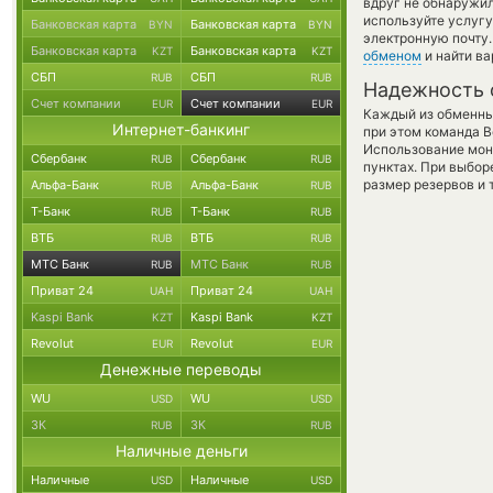
вдруг не обнаружил
используйте услуг
Банковская карта
Банковская карта
BYN
BYN
электронную почту.
Банковская карта
Банковская карта
KZT
KZT
обменом
и найти в
СБП
СБП
RUB
RUB
Надежность 
Счет компании
Счет компании
EUR
EUR
Каждый из обменны
Интернет-банкинг
при этом команда 
Использование мон
Сбербанк
Сбербанк
RUB
RUB
пунктах. При выбор
размер резервов и 
Альфа-Банк
Альфа-Банк
RUB
RUB
Т-Банк
Т-Банк
RUB
RUB
ВТБ
ВТБ
RUB
RUB
МТС Банк
МТС Банк
RUB
RUB
Приват 24
Приват 24
UAH
UAH
Kaspi Bank
Kaspi Bank
KZT
KZT
Revolut
Revolut
EUR
EUR
Денежные переводы
WU
WU
USD
USD
ЗК
ЗК
RUB
RUB
Наличные деньги
Наличные
Наличные
USD
USD