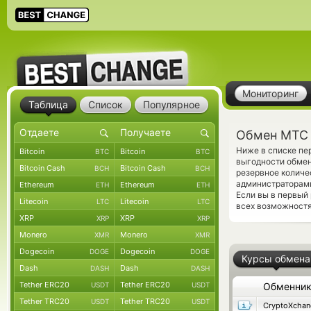
Мониторинг
Таблица
Список
Популярное
Обмен МТС 
Ниже в списке п
Bitcoin
Bitcoin
BTC
BTC
выгодности обмен
Bitcoin Cash
Bitcoin Cash
BCH
BCH
резервное количе
администраторами
Ethereum
Ethereum
ETH
ETH
Если вы в первый
Litecoin
Litecoin
LTC
LTC
всех возможностях
XRP
XRP
XRP
XRP
Monero
Monero
XMR
XMR
Dogecoin
Dogecoin
DOGE
DOGE
Курсы обмена
Dash
Dash
DASH
DASH
Tether ERC20
Tether ERC20
USDT
USDT
Обменни
Tether TRC20
Tether TRC20
USDT
USDT
CryptoXchan