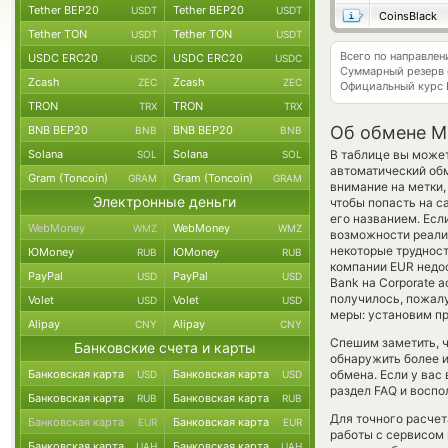
Tether BEP20
Tether BEP20
USDT
USDT
CoinsBlack
Tether TON
Tether TON
USDT
USDT
Всего по направле
USDC ERC20
USDC ERC20
USDC
USDC
Суммарный резерв
Zcash
Zcash
ZEC
ZEC
Официальный курс
TRON
TRON
TRX
TRX
Об обмене M
BNB BEP20
BNB BEP20
BNB
BNB
Solana
Solana
В таблице вы может
SOL
SOL
автоматический об
Gram (Toncoin)
Gram (Toncoin)
GRAM
GRAM
внимание на метки,
Электронные деньги
чтобы попасть на с
его названием. Есл
WebMoney
WebMoney
WMZ
WMZ
возможности реализ
некоторые трудност
ЮMoney
ЮMoney
RUB
RUB
компании EUR недос
PayPal
PayPal
USD
USD
Bank на Corporate a
получилось, пожал
Volet
Volet
USD
USD
меры: установим пр
Alipay
Alipay
CNY
CNY
Спешим заметить, 
Банковские счета и карты
обнаружить более 
Банковская карта
Банковская карта
обмена. Если у вас
USD
USD
раздел FAQ и воспо
Банковская карта
Банковская карта
RUB
RUB
Для точного расчет
Банковская карта
Банковская карта
EUR
EUR
работы с сервисом 
Банковская карта
Банковская карта
UAH
UAH