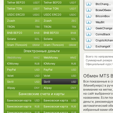
Tether BEP20
Tether BEP20
USDT
USDT
BtcChange24
Tether TON
Tether TON
USDT
USDT
ВсемОбмен
USDC ERC20
USDC ERC20
USDC
USDC
BitcoinBox
Zcash
Zcash
ZEC
ZEC
WayBit
TRON
TRON
TRX
TRX
GeekChange
BNB BEP20
BNB BEP20
BNB
BNB
CoinsBlack
Solana
Solana
SOL
SOL
CryptoXchan
Gram (Toncoin)
Gram (Toncoin)
GRAM
GRAM
ExchangeX
Электронные деньги
Всего по направле
WebMoney
WebMoney
WMZ
WMZ
Суммарный резерв
ЮMoney
ЮMoney
RUB
RUB
Официальный курс
PayPal
PayPal
USD
USD
Обмен MTS Ba
Volet
Volet
USD
USD
Все показанные в 
Skrill
Skrill
USD
USD
(Манибукерс) в руч
Alipay
Alipay
CNY
CNY
внимание на метки,
Банковские счета и карты
на сайт выбранного
названием. Если по
Банковская карта
Банковская карта
USD
USD
деньги, рекомендуе
автоматический о
Банковская карта
Банковская карта
RUB
RUB
избранный вами обме
Банковская карта
Банковская карта
EUR
EUR