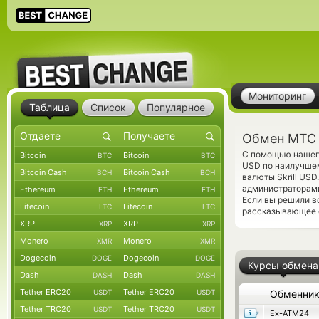
Мониторинг
Таблица
Список
Популярное
Обмен МТС Б
С помощью нашего
Bitcoin
Bitcoin
BTC
BTC
USD по наилучшем
Bitcoin Cash
Bitcoin Cash
BCH
BCH
валюты Skrill US
администраторам
Ethereum
Ethereum
ETH
ETH
Если вы решили в
Litecoin
Litecoin
LTC
LTC
рассказывающее о
XRP
XRP
XRP
XRP
Monero
Monero
XMR
XMR
Dogecoin
Dogecoin
DOGE
DOGE
Курсы обмена
Dash
Dash
DASH
DASH
Tether ERC20
Tether ERC20
USDT
USDT
Обменни
Tether TRC20
Tether TRC20
USDT
USDT
Ex-ATM24