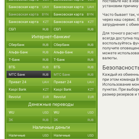
поставьте нас в и
установим причину 
Банковская карта
Банковская карта
UAH
UAH
Банковская карта
Банковская карта
Часто бывает так,
BYN
BYN
через наш сервис. 
Банковская карта
Банковская карта
KZT
KZT
затруднения с обме
СБП
СБП
RUB
RUB
Для точного расчет
Интернет-банкинг
всегда доступна п
воспользуйтесь фу
Сбербанк
Сбербанк
RUB
RUB
получите оповещени
Альфа-Банк
Альфа-Банк
RUB
RUB
можете использов
валюты.
Т-Банк
Т-Банк
RUB
RUB
Безопасност
ВТБ
ВТБ
RUB
RUB
Каждый из обменны
МТС Банк
МТС Банк
RUB
RUB
при этом команда 
Приват 24
Приват 24
UAH
UAH
Использование мон
пунктах. При выбор
Kaspi Bank
Kaspi Bank
KZT
KZT
размер резервов и 
Revolut
Revolut
EUR
EUR
Денежные переводы
WU
WU
USD
USD
ЗК
ЗК
RUB
RUB
Наличные деньги
Наличные
Наличные
USD
USD