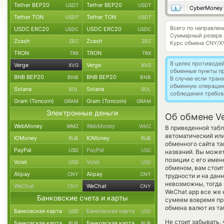
Tether BEP20
Tether BEP20
USDT
USDT
CyberMoney
Tether TON
Tether TON
USDT
USDT
Всего по направлен
USDC ERC20
USDC ERC20
USDC
USDC
Суммарный резерв
Zcash
Zcash
ZEC
ZEC
Курс обмена
CNY/X
TRON
TRON
TRX
TRX
В целях противоде
Verge
Verge
XVG
XVG
обменные пункты п
BNB BEP20
BNB BEP20
BNB
BNB
В случае если тра
обменную операци
Solana
Solana
SOL
SOL
соблюдения требов
Gram (Toncoin)
Gram (Toncoin)
GRAM
GRAM
Электронные деньги
Об обмене V
WebMoney
WebMoney
WMZ
WMZ
В приведенной табл
автоматический ил
ЮMoney
ЮMoney
RUB
RUB
обменного сайта та
PayPal
PayPal
USD
USD
названий. Вы може
позиции с его имен
Volet
Volet
USD
USD
обменом, вам стоит
Alipay
Alipay
CNY
CNY
трудности и на дан
невозможны, тогда 
WeChat
WeChat
CNY
CNY
WeChat app все же 
Банковские счета и карты
сумеем вовремя пр
обмена валют из та
Банковская карта
Банковская карта
USD
USD
Не стоит забывать,
Банковская карта
Банковская карта
RUB
RUB