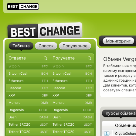
Мониторинг
Таблица
Список
Популярное
Обмен Verg
В таблице ниже п
Bitcoin
Bitcoin
BTC
BTC
самому выгодному
Bitcoin Cash
Bitcoin Cash
BCH
BCH
также и резерву 
администрации на
Ethereum
Ethereum
ETH
ETH
Для клиентов, ко
Litecoin
Litecoin
LTC
LTC
советуем специа
XRP
XRP
XRP
XRP
Monero
Monero
XMR
XMR
Dogecoin
Dogecoin
DOGE
DOGE
Курсы обмена
Dash
Dash
DASH
DASH
Tether ERC20
Tether ERC20
USDT
USDT
Обменни
Tether TRC20
Tether TRC20
USDT
USDT
CryptoXchan