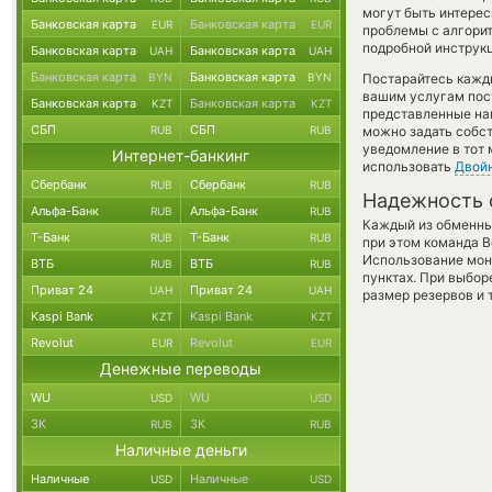
могут быть интерес
Банковская карта
Банковская карта
EUR
EUR
проблемы с алгорит
подробной инструкц
Банковская карта
Банковская карта
UAH
UAH
Банковская карта
Банковская карта
BYN
BYN
Постарайтесь кажд
вашим услугам пос
Банковская карта
Банковская карта
KZT
KZT
представленные на
СБП
СБП
RUB
RUB
можно задать собст
уведомление в тот 
Интернет-банкинг
использовать
Двой
Сбербанк
Сбербанк
RUB
RUB
Надежность 
Альфа-Банк
Альфа-Банк
RUB
RUB
Каждый из обменны
Т-Банк
Т-Банк
RUB
RUB
при этом команда 
Использование мон
ВТБ
ВТБ
RUB
RUB
пунктах. При выбор
Приват 24
Приват 24
UAH
UAH
размер резервов и 
Kaspi Bank
Kaspi Bank
KZT
KZT
Revolut
Revolut
EUR
EUR
Денежные переводы
WU
WU
USD
USD
ЗК
ЗК
RUB
RUB
Наличные деньги
Наличные
Наличные
USD
USD