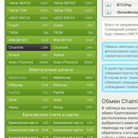
Tether BEP20
Tether BEP20
USDT
USDT
BTC2Pay
Tether TON
Tether TON
USDT
USDT
ObmenMone
USDC ERC20
USDC ERC20
USDC
USDC
Всего по направлени
Zcash
Zcash
ZEC
ZEC
Суммарный резерв
TRON
TRON
TRX
TRX
Курс обмена
LINK/T
BNB BEP20
BNB BEP20
BNB
BNB
Обмены наличных с
Chainlink
Chainlink
LINK
LINK
фиксирования курс
Solana
Solana
SOL
SOL
сервисом в электр
Gram (Toncoin)
Gram (Toncoin)
GRAM
GRAM
В целях противоде
Электронные деньги
обменные пункты п
WebMoney
WebMoney
В случае если тра
WMZ
WMZ
обменную операци
ЮMoney
ЮMoney
RUB
RUB
соблюдения требов
PayPal
PayPal
USD
USD
Volet
Volet
USD
USD
Обмен Chainl
Alipay
Alipay
CNY
CNY
В таблице вы может
обмен Криптовалют
Банковские счета и карты
расположены около 
Банковская карта
Банковская карта
выбранного вами об
USD
USD
перехода на сайт о
Банковская карта
Банковская карта
RUB
RUB
обратитесь к его а
Банковская карта
Банковская карта
работы сайта авто
EUR
EUR