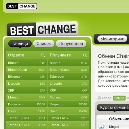
Мониторинг
Таблица
Список
Популярное
Обмен Chain
При помощи нашег
Bitcoin
Bitcoin
BTC
BTC
Chainlink (LINK)
Bitcoin Cash
Bitcoin Cash
BCH
BCH
обращая также вн
администраторами
Ethereum
Ethereum
ETH
ETH
Для клиентов, ко
Litecoin
Litecoin
LTC
LTC
которое рассказыв
XRP
XRP
XRP
XRP
Monero
Monero
XMR
XMR
Город:
Измир
Dogecoin
Dogecoin
DOGE
DOGE
Курсы обмена
Dash
Dash
DASH
DASH
Tether ERC20
Tether ERC20
USDT
USDT
Обменни
Tether TRC20
Tether TRC20
USDT
USDT
Kingex