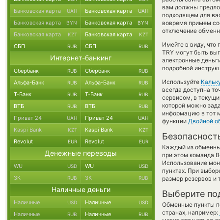
вам должны предложи
Банковская карта
Банковская карта
UAH
UAH
подходящем для вас
Банковская карта
Банковская карта
вовремя примем со
BYN
BYN
отключение обменно
Банковская карта
Банковская карта
KZT
KZT
Имейте в виду, что
СБП
СБП
RUB
RUB
TRY могут быть выг
Интернет-банкинг
электронные деньги
подробной инструкц
Сбербанк
Сбербанк
RUB
RUB
Используйте
Кальк
Альфа-Банк
Альфа-Банк
RUB
RUB
всегда доступна т
Т-Банк
Т-Банк
RUB
RUB
сервисом, в текущ
которой можно зада
ВТБ
ВТБ
RUB
RUB
информацию в тот м
Приват 24
Приват 24
UAH
UAH
функции
Двойной о
Kaspi Bank
Kaspi Bank
KZT
KZT
Безопасност
Revolut
Revolut
EUR
EUR
Каждый из обменны
Денежные переводы
при этом команда 
Использование мон
WU
WU
USD
USD
пунктах. При выбор
ЗК
ЗК
RUB
RUB
размер резервов и 
Наличные деньги
Выберите по
Наличные
Наличные
USD
USD
Обменные пункты по
странах, например:
Наличные
Наличные
RUB
RUB