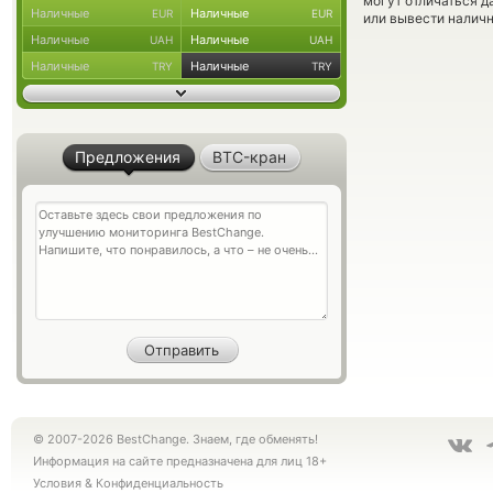
могут отличаться д
Наличные
Наличные
EUR
EUR
или вывести наличн
Наличные
Наличные
UAH
UAH
Наличные
Наличные
TRY
TRY
Предложения
BTC-кран
© 2007-2026 BestChange. Знаем, где обменять!
Информация на сайте предназначена для лиц 18+
Условия
&
Конфиденциальность