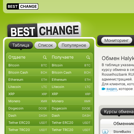
Мониторинг
Таблица
Список
Популярное
Обмен Haly
В таблице указан
Bitcoin
Bitcoin
BTC
BTC
курсу обмена в с
Bitcoin Cash
Bitcoin Cash
BCH
BCH
Rosselhozbank RU
администрацией.
Ethereum
Ethereum
ETH
ETH
Для клиентов, ко
Litecoin
Litecoin
LTC
LTC
видео
, которое
XRP
XRP
XRP
XRP
Monero
Monero
XMR
XMR
Dogecoin
Dogecoin
DOGE
DOGE
Курсы обмена
Dash
Dash
DASH
DASH
Tether ERC20
Tether ERC20
USDT
USDT
Обменни
Tether TRC20
Tether TRC20
USDT
USDT
StoreBucks