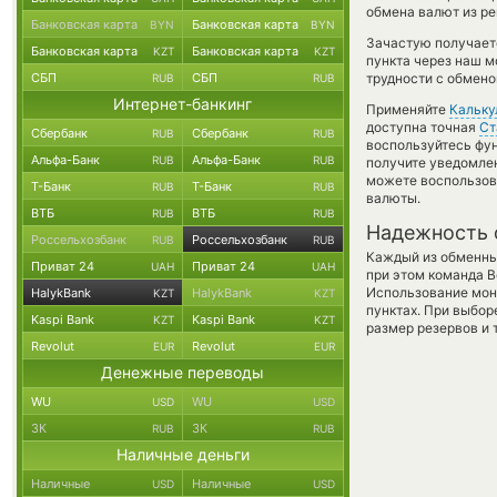
обмена валют из ре
Банковская карта
Банковская карта
BYN
BYN
Зачастую получаетс
Банковская карта
Банковская карта
KZT
KZT
пункта через наш м
СБП
СБП
трудности с обмено
RUB
RUB
Интернет-банкинг
Применяйте
Кальку
доступна точная
Ст
Сбербанк
Сбербанк
RUB
RUB
воспользуйтесь фу
Альфа-Банк
Альфа-Банк
RUB
RUB
получите уведомлен
можете воспользо
Т-Банк
Т-Банк
RUB
RUB
валюты.
ВТБ
ВТБ
RUB
RUB
Надежность 
Россельхозбанк
Россельхозбанк
RUB
RUB
Каждый из обменны
Приват 24
Приват 24
UAH
UAH
при этом команда 
Использование мон
HalykBank
HalykBank
KZT
KZT
пунктах. При выбор
Kaspi Bank
Kaspi Bank
KZT
KZT
размер резервов и 
Revolut
Revolut
EUR
EUR
Денежные переводы
WU
WU
USD
USD
ЗК
ЗК
RUB
RUB
Наличные деньги
Наличные
Наличные
USD
USD