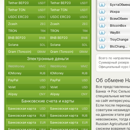
Tether BEP20
Tether BEP20
USDT
USDT
БухтаОбмен
Tether TON
Tether TON
USDT
USDT
Искра
USDC ERC20
USDC ERC20
USDC
USDC
ВсемОбмен
Zcash
Zcash
ZEC
ZEC
BitcoinBox
TRON
TRON
TRX
TRX
WayBit
BNB BEP20
BNB BEP20
BNB
BNB
TroyChange
Solana
Solana
SOL
SOL
BtcChange24
Gram (Toncoin)
Gram (Toncoin)
GRAM
GRAM
Электронные деньги
Всего по направле
Суммарный резерв
WebMoney
WebMoney
WMZ
WMZ
Официальный курс
ЮMoney
ЮMoney
RUB
RUB
Об обмене Ha
PayPal
PayPal
USD
USD
Все представленные
Volet
Volet
USD
USD
→
Банка
Рос Сельхо
Alipay
Alipay
CNY
CNY
специальные метки,
Банковские счета и карты
на сайт интересующ
Если после переход
Банковская карта
Банковская карта
USD
USD
советуем незамедли
на данном этапе р
Банковская карта
Банковская карта
RUB
RUB
невозможен, тогда 
Банковская карта
Банковская карта
EUR
EUR
Russian Agricultur
сможем вовремя пр
Банковская карта
Банковская карта
UAH
UAH