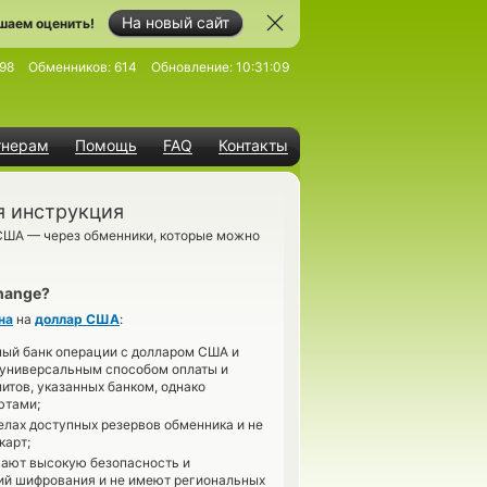
На новый сайт
шаем оценить!
98
Обменников:
614
Обновление:
10:31:09
тнерам
Помощь
FAQ
Контакты
я инструкция
США — через обменники, которые можно
hange?
на
на
доллар США
:
ный банк операции с долларом США и
 универсальным способом оплаты и
итов, указанных банком, однако
ютами;
лах доступных резервов обменника и не
карт;
ают высокую безопасность и
ий шифрования и не имеют региональных