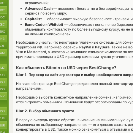
ограничений;
SDT
Advanced Cash
— позволяет бесплатно и без верификации п
SDT
сервиса по всему миру;
SDC
Capitalist
— обеспечивает высокую безопасность транзакций
Exmo Code
и
Whitebit
— обеспечивают пополнение биржевого
ZEC
обменивать криптовалюту по более выгодному курсу, но не 
TRX
на личный криптокошелек.
BNB
Необходимо учесть, что некоторые платежные системы для обмен
SOL
территории РФ. Например, сервисы
PayPal
и
PaySera
. Также не в
Visa и Mastercard, а некоторые компании взимают комиссию за 
RAM
принимать переводы в USD и размер комиссии нужно уточнять в 
Как обменять Bitcoin на USD через BestChange?
MZ
Шаг 1. Переход на сайт агрегатора и выбор необходимого напр
RUB
USD
На главной странице BestChange представлен полный неотсорти
направлениям.
USD
CNY
Необходимо выбрать конкретное направление обмена, например, Bi
отфильтровать обменники. Обменники будут отсортированы по кур
Шаг 2. Выбор обменного пункта
USD
RUB
В первую очередь нужно обратить внимание на минимальную сум
обменника по выбранному направлению — его должно хватать дл
EUR
конвертировать в USD. Также можно ознакомиться с отзывами о к
UAH