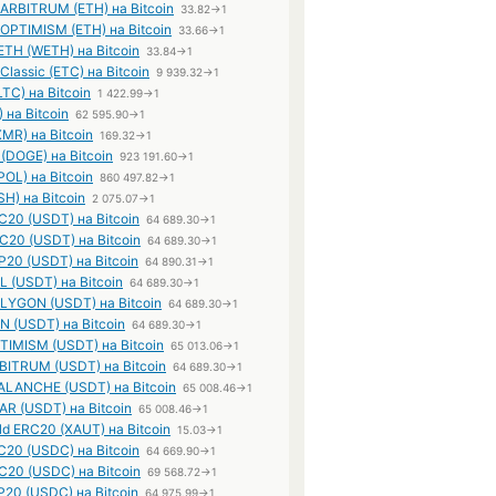
 ARBITRUM (ETH) на Bitcoin
33.82→1
OPTIMISM (ETH) на Bitcoin
33.66→1
ETH (WETH) на Bitcoin
33.84→1
Classic (ETC) на Bitcoin
9 939.32→1
LTC) на Bitcoin
1 422.99→1
 на Bitcoin
62 595.90→1
MR) на Bitcoin
169.32→1
(DOGE) на Bitcoin
923 191.60→1
POL) на Bitcoin
860 497.82→1
H) на Bitcoin
2 075.07→1
C20 (USDT) на Bitcoin
64 689.30→1
C20 (USDT) на Bitcoin
64 689.30→1
P20 (USDT) на Bitcoin
64 890.31→1
L (USDT) на Bitcoin
64 689.30→1
OLYGON (USDT) на Bitcoin
64 689.30→1
N (USDT) на Bitcoin
64 689.30→1
TIMISM (USDT) на Bitcoin
65 013.06→1
RBITRUM (USDT) на Bitcoin
64 689.30→1
VALANCHE (USDT) на Bitcoin
65 008.46→1
AR (USDT) на Bitcoin
65 008.46→1
ld ERC20 (XAUT) на Bitcoin
15.03→1
20 (USDC) на Bitcoin
64 669.90→1
20 (USDC) на Bitcoin
69 568.72→1
20 (USDC) на Bitcoin
64 975.99→1