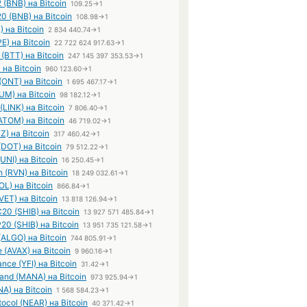
(BNB) на Bitcoin
109.25→1
 (BNB) на Bitcoin
108.98→1
) на Bitcoin
2 834 440.74→1
E) на Bitcoin
22 722 624 917.63→1
 (BTT) на Bitcoin
247 145 397 353.53→1
 на Bitcoin
960 123.60→1
(ONT) на Bitcoin
1 695 467.17→1
UM) на Bitcoin
98 182.12→1
(LINK) на Bitcoin
7 806.40→1
ATOM) на Bitcoin
46 719.02→1
Z) на Bitcoin
317 460.42→1
(DOT) на Bitcoin
79 512.22→1
UNI) на Bitcoin
16 250.45→1
 (RVN) на Bitcoin
18 249 032.61→1
OL) на Bitcoin
866.84→1
VET) на Bitcoin
13 818 126.94→1
20 (SHIB) на Bitcoin
13 927 571 485.84→1
20 (SHIB) на Bitcoin
13 951 735 121.58→1
(ALGO) на Bitcoin
744 805.91→1
 (AVAX) на Bitcoin
9 960.16→1
nce (YFI) на Bitcoin
31.42→1
and (MANA) на Bitcoin
973 925.94→1
NA) на Bitcoin
1 568 584.23→1
ocol (NEAR) на Bitcoin
40 371.42→1