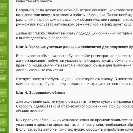
качестве его работы.
BYN
Например, если нужно как можно быстрее обменять криптовалюту,
KZT
пользователи пишут о скорости работы обменника. Также необхо
расположенные рядом с названием обменника: они говорят о том, 
RUB
ручном или полуавтоматическом режиме либо не фиксирует курс 
Далее из списка следует выбрать подходящий обменник, который
RUB
и имеет достаточно резервов.
RUB
Шаг 3. Указание учетных данных и реквизитов для получения с
RUB
Большинство обменников требуют пройти регистрацию по электро
RUB
данном примере требуется указать email-адрес, сумму обмена и 
UAH
правило, комиссия учитывается в итоговой сумме для получения,
дополнительные комиссии.
KZT
EUR
Следует ввести требуемые данные и отправить заявку. В некотор
единоразово требуется подтвердить регистрацию по почте или те
Шаг 4. Завершение обмена
USD
RUB
Для окончания сделки нужно отправить точную сумму биткоинов 
Скорость сделки зависит от конкретного обменника: при ручной 
обычно дольше.
USD
Как правило, обменники указывают, сколько времени занимает от
RUB
указанного времени средства так и не поступили, необходимо об
В случае, если и это не помогло, нужно сообщить о проблеме сл
EUR