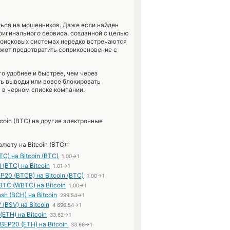
ться на мошенников. Даже если найден
ригинального сервиса, созданной с целью
 поисковых системах нередко встречаются
жет предотвратить соприкосновение с
о удобнее и быстрее, чем через
ть выводы или вовсе блокировать
 в черном списке компании.
oin (BTC) на другие электронные
люту на Bitcoin (BTC):
BTC) на Bitcoin (BTC)
1.00→1
N (BTC) на Bitcoin
1.01→1
EP20 (BTCB) на Bitcoin (BTC)
1.00→1
BTC (WBTC) на Bitcoin
1.00→1
ash (BCH) на Bitcoin
299.54→1
V (BSV) на Bitcoin
4 696.54→1
(ETH) на Bitcoin
33.62→1
BEP20 (ETH) на Bitcoin
33.66→1