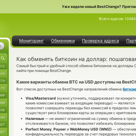
Уже видели новый BestChange? Пригла
Всего курсов:
12484
Мониторинг
Обменники
Проверка адреса
Пар
е
Как обменять биткоин на доллар: пошагова
Cамый быстрый и удобный способ обмена биткоинов на доллары 
BTC
найти при помощи BestChange.
BCH
ETH
Какие варианты обмена BTC на USD доступны на BestC
LTC
Вот список доступных на BestChange направлений обмена
биткои
XRP
Visa/Mastercard
(нужно уточнить, поддерживает ли конкрет
XMR
какие комиссии взимает за входящие переводы) — является
позволяет совершать переводы без комиссий в пределах лим
OGE
существует риск блокировки карты за операции с криптовал
ASH
Наличные
— не имеют ограничений на сумму обмена в преде
отслеживаются банком, что позволяет избежать блокировки 
SDT
Perfect Money
,
Payeer
и
WebMoney USD (WMZ)
— обеспечив
SDT
конфиденциальность переводов за счет передовых технолог