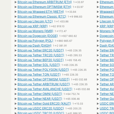
Bitcoin на Ethereum ARBITRUM (ETH)
Ethereum
►
1→33.97
►
Bitcoin на Ethereum OPTIMISM (ETH)
Ethereum 
►
1→33.97
►
Bitcoin на Wrapped ETH (WETH)
Wrapped 
►
1→33.84
►
Bitcoin на Ethereum Classic (ETC)
Ethereum 
►
1→9 996.83
►
Bitcoin на Litecoin (LTC)
Litecoin (
►
1→1 433.86
►
Bitcoin на XRP (XRP)
XRP (XRP)
►
1→62 919.10
►
Bitcoin на Monero (XMR)
Monero (X
►
1→172.47
►
Bitcoin на Dogecoin (DOGE)
Dogecoin 
►
1→927 692.62
►
Bitcoin на Polygon (POL)
Polygon (
►
1→860 665.67
►
Bitcoin на Dash (DASH)
Dash (DAS
►
1→2 081.91
►
Bitcoin на Tether ERC20 (USDT)
Tether ER
►
1→65 226.35
►
Bitcoin на Tether TRC20 (USDT)
Tether TR
►
1→65 295.53
►
Bitcoin на Tether BEP20 (USDT)
Tether BE
►
1→65 158.45
►
Bitcoin на Tether SOL (USDT)
Tether SO
►
1→65 226.35
►
Bitcoin на Tether POLYGON (USDT)
Tether P
►
1→65 226.35
►
Bitcoin на Tether TON (USDT)
Tether TO
►
1→65 226.35
►
Bitcoin на Tether OPTIMISM (USDT)
Tether OP
►
1→65 032.68
►
Bitcoin на Tether ARBITRUM (USDT)
Tether A
►
1→65 226.35
►
Bitcoin на Tether AVALANCHE (USDT)
Tether A
►
1→65 032.68
►
Bitcoin на Tether OMNI (USDT)
Tether NE
►
1→64 752.74
►
Bitcoin на Tether NEAR (USDT)
Tether Go
►
1→65 008.46
►
Bitcoin на Tether Gold ERC20 (XAUT)
USDC ERC
►
1→15.03
►
Bitcoin на USDC ERC20 (USDC)
USDC TRC
►
1→65 200.25
►
Bitcoin на USDC TRC20 (USDC)
USDC BEP
►
1→61 886.93
►