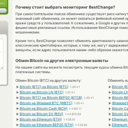
UAH
Почему стоит выбрать мониторинг BestChange?
При самостоятельном поиске обменника существует риск наткну
знакомый сайт обменника, он может оказаться фейковой копией о
кражи средств у пользователей. К сожалению, в Google и других
фишинговые рекламные ссылки. Использование BestChange помо
мошенниками.
Кроме того, BestChange позволяет обменять криптовалюту намног
классические криптобиржи, которые, к тому же, могут задержива
аккаунты, если адрес пользователя каким-либо образом окажется
Обмен Bitcoin на другие электронные валюты
На нашем сайте вы можете посмотреть текущие курсы обмена Bitc
платежные системы.
Обмен Bitcoin (BTC) на другую валюту:
Обменять ва
Bitcoin (BTC) на Bitcoin (BTC)
Bitcoin (
►
1.00→1
►
Bitcoin на Bitcoin LN (BTC)
Bitcoin L
►
1.01→1
►
Bitcoin (BTC) на Bitcoin BEP20 (BTCB)
Bitcoin B
►
1.00→1
►
Bitcoin на Wrapped BTC (WBTC)
Wrapped 
►
1.00→1
►
Bitcoin на Bitcoin Cash (BCH)
Bitcoin C
►
1→301.11
►
Bitcoin на Bitcoin SV (BSV)
Bitcoin S
►
1→4 610.63
►
Bitcoin на Ethereum (ETH)
Ethereum 
►
1→34.01
►
Bitcoin на Ethereum BEP20 (ETH)
Ethereum 
►
1→33.84
►