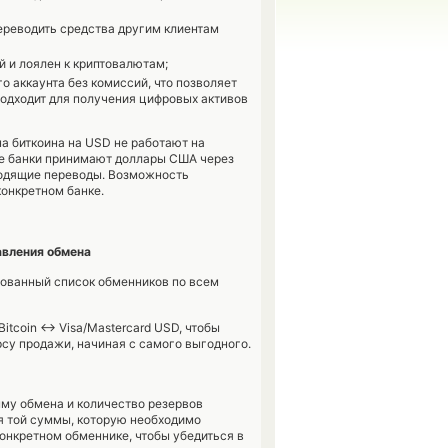
ереводить средства другим клиентам
 и лоялен к криптовалютам;
 аккаунта без комиссий, что позволяет
подходит для получения цифровых активов
а биткоина на USD не работают на
се банки принимают доллары США через
входящие переводы. Возможность
конкретном банке.
авления обмена
рованный список обменников по всем
tcoin <-> Visa/Mastercard USD, чтобы
су продажи, начиная с самого выгодного.
му обмена и количество резервов
я той суммы, которую необходимо
онкретном обменнике, чтобы убедиться в