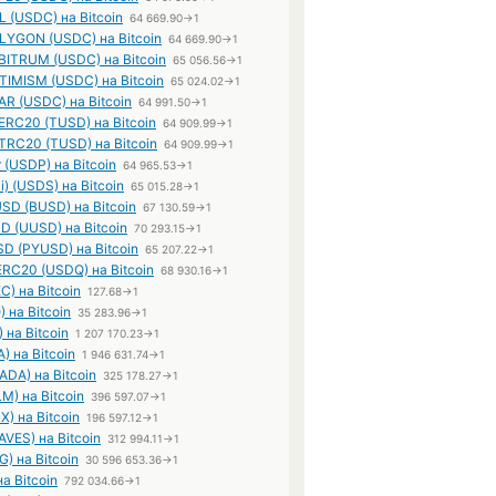
 (USDC) на Bitcoin
64 669.90→1
YGON (USDC) на Bitcoin
64 669.90→1
ITRUM (USDC) на Bitcoin
65 056.56→1
IMISM (USDC) на Bitcoin
65 024.02→1
R (USDC) на Bitcoin
64 991.50→1
ERC20 (TUSD) на Bitcoin
64 909.99→1
TRC20 (TUSD) на Bitcoin
64 909.99→1
r (USDP) на Bitcoin
64 965.53→1
) (USDS) на Bitcoin
65 015.28→1
SD (BUSD) на Bitcoin
67 130.59→1
D (UUSD) на Bitcoin
70 293.15→1
SD (PYUSD) на Bitcoin
65 207.22→1
ERC20 (USDQ) на Bitcoin
68 930.16→1
C) на Bitcoin
127.68→1
 на Bitcoin
35 283.96→1
 на Bitcoin
1 207 170.23→1
A) на Bitcoin
1 946 631.74→1
ADA) на Bitcoin
325 178.27→1
LM) на Bitcoin
396 597.07→1
) на Bitcoin
196 597.12→1
VES) на Bitcoin
312 994.11→1
G) на Bitcoin
30 596 653.36→1
на Bitcoin
792 034.66→1