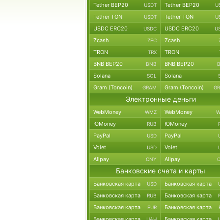
Tether BEP20
Tether BEP20
USDT
U
Tether TON
Tether TON
USDT
U
USDC ERC20
USDC ERC20
USDC
U
Zcash
Zcash
ZEC
TRON
TRON
TRX
BNB BEP20
BNB BEP20
BNB
Solana
Solana
SOL
Gram (Toncoin)
Gram (Toncoin)
GRAM
G
Электронные деньги
WebMoney
WebMoney
WMZ
W
ЮMoney
ЮMoney
RUB
PayPal
PayPal
USD
Volet
Volet
USD
Alipay
Alipay
CNY
Банковские счета и карты
Банковская карта
Банковская карта
USD
Банковская карта
Банковская карта
RUB
Банковская карта
Банковская карта
EUR
Банковская карта
Банковская карта
UAH