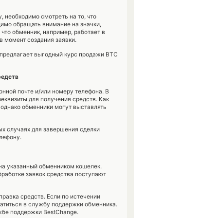
 необходимо смотреть на то, что
димо обращать внимание на значки,
что обменник, например, работает в
в момент создания заявки.
 предлагает выгодный курс продажи BTC
редств
нной почте и/или номеру телефона. В
реквизиты для получения средств. Как
 однако обменники могут выставлять
ых случаях для завершения сделки
лефону.
на указанный обменником кошелек.
обработке заявок средства поступают
правка средств. Если по истечении
ратиться в службу поддержки обменника.
ужбе поддержки BestChange.