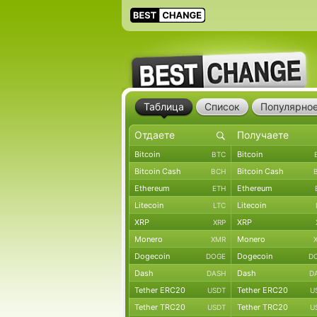
Таблица
Список
Популярно
Bitcoin
Bitcoin
BTC
Bitcoin Cash
Bitcoin Cash
BCH
Ethereum
Ethereum
ETH
Litecoin
Litecoin
LTC
XRP
XRP
XRP
Monero
Monero
XMR
Dogecoin
Dogecoin
DOGE
D
Dash
Dash
DASH
D
Tether ERC20
Tether ERC20
USDT
U
Tether TRC20
Tether TRC20
USDT
U