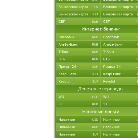
Банковская карта
Банковская карта
BYN
Банковская карта
Банковская карта
KZT
СБП
СБП
RUB
Интернет-банкинг
Сбербанк
Сбербанк
RUB
Альфа-Банк
Альфа-Банк
RUB
Т-Банк
Т-Банк
RUB
ВТБ
ВТБ
RUB
Приват 24
Приват 24
UAH
Kaspi Bank
Kaspi Bank
KZT
Revolut
Revolut
EUR
Денежные переводы
WU
WU
USD
ЗК
ЗК
RUB
Наличные деньги
Наличные
Наличные
USD
Наличные
Наличные
RUB
Наличные
Наличные
EUR