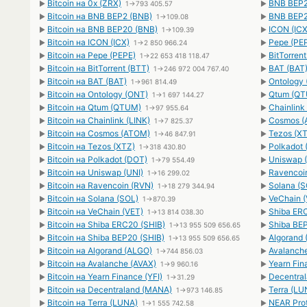
Bitcoin на 0x (ZRX)
BNB BEP2 
►
1→793 405.57
►
Bitcoin на BNB BEP2 (BNB)
BNB BEP20
►
1→109.08
►
Bitcoin на BNB BEP20 (BNB)
ICON (ICX
►
1→109.39
►
Bitcoin на ICON (ICX)
Pepe (PEP
►
1→2 850 966.24
►
Bitcoin на Pepe (PEPE)
BitTorrent
►
1→22 653 418 118.47
►
Bitcoin на BitTorrent (BTT)
BAT (BAT)
►
1→246 972 004 767.40
►
Bitcoin на BAT (BAT)
Ontology 
►
1→961 814.49
►
Bitcoin на Ontology (ONT)
Qtum (QT
►
1→1 697 144.27
►
Bitcoin на Qtum (QTUM)
Chainlink 
►
1→97 955.64
►
Bitcoin на Chainlink (LINK)
Cosmos (
►
1→7 825.37
►
Bitcoin на Cosmos (ATOM)
Tezos (XT
►
1→46 847.91
►
Bitcoin на Tezos (XTZ)
Polkadot 
►
1→318 430.80
►
Bitcoin на Polkadot (DOT)
Uniswap (
►
1→79 554.49
►
Bitcoin на Uniswap (UNI)
Ravencoin
►
1→16 299.02
►
Bitcoin на Ravencoin (RVN)
Solana (S
►
1→18 279 344.94
►
Bitcoin на Solana (SOL)
VeChain (
►
1→870.39
►
Bitcoin на VeChain (VET)
Shiba ERC
►
1→13 814 038.30
►
Bitcoin на Shiba ERC20 (SHIB)
Shiba BEP
►
1→13 955 509 656.65
►
Bitcoin на Shiba BEP20 (SHIB)
Algorand 
►
1→13 955 509 656.65
►
Bitcoin на Algorand (ALGO)
Avalanche
►
1→744 856.03
►
Bitcoin на Avalanche (AVAX)
Yearn Fina
►
1→9 960.16
►
Bitcoin на Yearn Finance (YFI)
Decentral
►
1→31.29
►
Bitcoin на Decentraland (MANA)
Terra (LU
►
1→973 146.85
►
Bitcoin на Terra (LUNA)
NEAR Prot
►
1→1 555 742.58
►