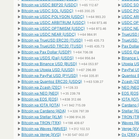
Bitcoin на USDC BEP20 (USDC)
USDC SOL
►
1→65 112.67
►
Bitcoin на USDC SOL (USDC)
USDC POL
►
1→65 200.25
►
Bitcoin на USDC POLYGON (USDC)
USDC ARB
►
1→64 993.20
►
Bitcoin на USDC ARBITRUM (USDC)
USDC OPT
►
1→64 973.46
►
Bitcoin на USDC OPTIMISM (USDC)
USDC NEA
►
1→64 973.46
►
Bitcoin на USDC NEAR (USDC)
TrueUSD 
►
1→64 984.91
►
Bitcoin на TrueUSD ERC20 (TUSD)
TrueUSD 
►
1→65 435.73
►
Bitcoin на TrueUSD TRC20 (TUSD)
Pax Dolla
►
1→65 435.73
►
Bitcoin на Pax Dollar (USDP)
USDS (Dai
►
1→64 706.08
►
Bitcoin на USDS (Dai) (USDS)
Binance U
►
1→64 956.84
►
Bitcoin на Binance USD (BUSD)
Utopia US
►
1→64 053.97
►
Bitcoin на Utopia USD (UUSD)
PayPal U
►
1→67 296.89
►
Bitcoin на PayPal USD (PYUSD)
Quantoz 
►
1→64 335.81
►
Bitcoin на Quantoz ERC20 (USDQ)
Zcash (ZE
►
1→63 539.27
►
Bitcoin на Zcash (ZEC)
NEO (NEO)
►
1→128.33
►
Bitcoin на NEO (NEO)
EOS (EOS)
►
1→35 239.78
►
Bitcoin на EOS (EOS)
IOTA (IOT
►
1→838 312.66
►
Bitcoin на IOTA (IOTA)
Cardano (
►
1→1 942 715.09
►
Bitcoin на Cardano (ADA)
Stellar (X
►
1→326 797.39
►
Bitcoin на Stellar (XLM)
TRON (TRX
►
1→396 914.35
►
Bitcoin на TRON (TRX)
Waves (WA
►
1→198 409.67
►
Bitcoin на Waves (WAVES)
Verge (XV
►
1→312 102.53
►
Bitcoin на Verge (XVG)
0x (ZRX) 
►
1→30 547 002.07
►