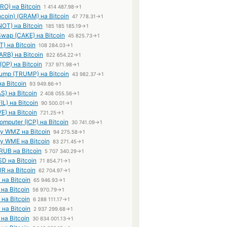
RO) на Bitcoin
1 414 487.98→1
coin) (GRAM) на Bitcoin
47 778.31→1
NOT) на Bitcoin
185 185 185.19→1
wap (CAKE) на Bitcoin
45 825.73→1
T) на Bitcoin
108 284.03→1
(ARB) на Bitcoin
822 654.22→1
(OP) на Bitcoin
737 971.98→1
Trump (TRUMP) на Bitcoin
43 982.37→1
на Bitcoin
93 949.86→1
S) на Bitcoin
2 408 055.56→1
FIL) на Bitcoin
90 500.01→1
E) на Bitcoin
721.25→1
Computer (ICP) на Bitcoin
30 741.09→1
 WMZ на Bitcoin
94 275.58→1
 WME на Bitcoin
83 271.45→1
UB на Bitcoin
5 707 340.29→1
D на Bitcoin
71 854.71→1
R на Bitcoin
62 704.97→1
 на Bitcoin
65 946.93→1
 на Bitcoin
56 970.79→1
 на Bitcoin
6 288 111.17→1
 на Bitcoin
2 937 299.68→1
 на Bitcoin
30 834 001.13→1