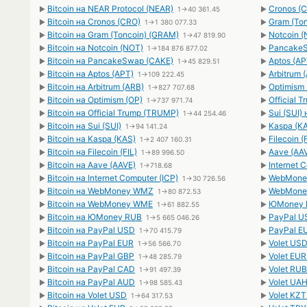
Bitcoin на NEAR Protocol (NEAR)
Cronos (C
►
1→40 361.45
►
Bitcoin на Cronos (CRO)
Gram (Ton
►
1→1 380 077.33
►
Bitcoin на Gram (Toncoin) (GRAM)
Notcoin (
►
1→47 819.90
►
Bitcoin на Notcoin (NOT)
PancakeS
►
1→184 876 877.02
►
Bitcoin на PancakeSwap (CAKE)
Aptos (AP
►
1→45 829.51
►
Bitcoin на Aptos (APT)
Arbitrum 
►
1→109 222.45
►
Bitcoin на Arbitrum (ARB)
Optimism 
►
1→827 707.68
►
Bitcoin на Optimism (OP)
Official 
►
1→737 971.74
►
Bitcoin на Official Trump (TRUMP)
Sui (SUI) 
►
1→44 254.46
►
Bitcoin на Sui (SUI)
Kaspa (KA
►
1→94 141.24
►
Bitcoin на Kaspa (KAS)
Filecoin (
►
1→2 407 160.31
►
Bitcoin на Filecoin (FIL)
Aave (AAV
►
1→89 996.50
►
Bitcoin на Aave (AAVE)
Internet 
►
1→718.68
►
Bitcoin на Internet Computer (ICP)
WebMoney
►
1→30 726.56
►
Bitcoin на WebMoney WMZ
WebMoney
►
1→80 872.53
►
Bitcoin на WebMoney WME
ЮMoney R
►
1→61 882.55
►
Bitcoin на ЮMoney RUB
PayPal US
►
1→5 665 046.26
►
Bitcoin на PayPal USD
PayPal EU
►
1→70 415.79
►
Bitcoin на PayPal EUR
Volet USD
►
1→56 566.70
►
Bitcoin на PayPal GBP
Volet EUR
►
1→48 285.79
►
Bitcoin на PayPal CAD
Volet RUB
►
1→91 497.39
►
Bitcoin на PayPal AUD
Volet UAH
►
1→98 585.43
►
Bitcoin на Volet USD
Volet KZT
►
1→64 317.53
►