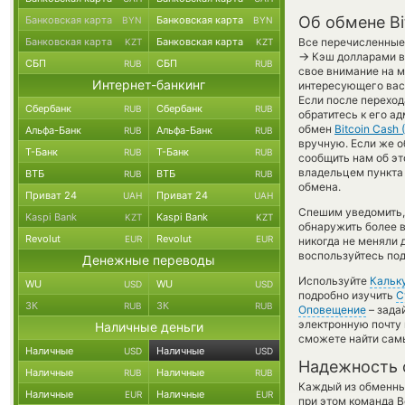
Об обмене Bi
Банковская карта
Банковская карта
BYN
BYN
Банковская карта
Банковская карта
Все перечисленные
KZT
KZT
→
Кэш долларами в 
СБП
СБП
RUB
RUB
свое внимание на м
Интернет-банкинг
интересующего вас 
Если после переход
Сбербанк
Сбербанк
RUB
RUB
обратитесь к его а
обмен
Bitcoin Cash 
Альфа-Банк
Альфа-Банк
RUB
RUB
вручную. Если же о
Т-Банк
Т-Банк
RUB
RUB
сообщить нам об э
владельцем пункта 
ВТБ
ВТБ
RUB
RUB
обмена.
Приват 24
Приват 24
UAH
UAH
Спешим уведомить,
Kaspi Bank
Kaspi Bank
KZT
KZT
обнаружить более 
Revolut
Revolut
EUR
EUR
никогда не меняли 
воспользуйтесь под
Денежные переводы
Используйте
Кальк
WU
WU
USD
USD
подробно изучить
С
ЗК
ЗК
RUB
RUB
Оповещение
– зада
электронную почту 
Наличные деньги
сможете найти сам
Наличные
Наличные
USD
USD
Надежность 
Наличные
Наличные
RUB
RUB
Каждый из обменны
Наличные
Наличные
EUR
EUR
при этом команда 