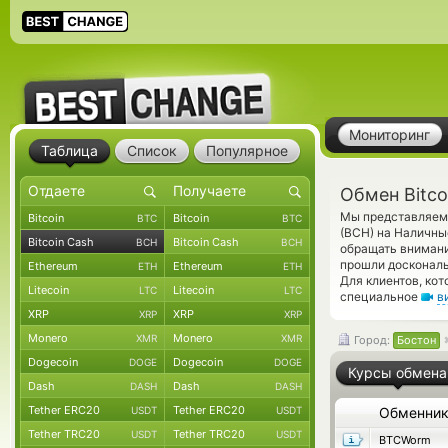
Мониторинг
Таблица
Список
Популярное
Обмен Bitco
Мы представляем 
Bitcoin
Bitcoin
BTC
BTC
(BCH) на Наличны
Bitcoin Cash
Bitcoin Cash
BCH
BCH
обращать внимани
прошли доскональ
Ethereum
Ethereum
ETH
ETH
Для клиентов, ко
Litecoin
Litecoin
LTC
LTC
специальное
в
XRP
XRP
XRP
XRP
Monero
Monero
XMR
XMR
Город:
Бостон
Dogecoin
Dogecoin
DOGE
DOGE
Курсы обмена
Dash
Dash
DASH
DASH
Tether ERC20
Tether ERC20
USDT
USDT
Обменни
Tether TRC20
Tether TRC20
USDT
USDT
BTCWorm