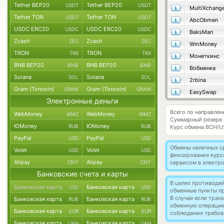
Tether BEP20
Tether BEP20
USDT
USDT
MultiXchang
Tether TON
Tether TON
USDT
USDT
AbcObmen
USDC ERC20
USDC ERC20
USDC
USDC
BaksMan
Zcash
Zcash
ZEC
ZEC
WmMoney
TRON
TRON
TRX
TRX
Монеткинс
BNB BEP20
BNB BEP20
BNB
BNB
Вобменка
Solana
Solana
SOL
SOL
2rbina
Gram (Toncoin)
Gram (Toncoin)
GRAM
GRAM
EasySwap
Электронные деньги
Всего по направлен
WebMoney
WebMoney
WMZ
WMZ
Суммарный резерв
ЮMoney
ЮMoney
RUB
RUB
Курс обмена
BCH/U
PayPal
PayPal
USD
USD
Обмены наличных с
Volet
Volet
USD
USD
фиксирования курс
Alipay
Alipay
CNY
CNY
сервисом в электр
Банковские счета и карты
В целях противоде
Банковская карта
Банковская карта
USD
USD
обменные пункты п
В случае если тра
Банковская карта
Банковская карта
RUB
RUB
обменную операци
Банковская карта
Банковская карта
EUR
EUR
соблюдения требов
Банковская карта
Банковская карта
UAH
UAH