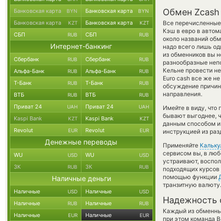
Обмен Zcash 
Банковская карта
Банковская карта
BYN
BYN
Банковская карта
Банковская карта
Все перечисленные
KZT
KZT
Кэш в евро в автом
СБП
СБП
RUB
RUB
около названий обм
Интернет-банкинг
надо всего лишь од
из обменников вы н
Сбербанк
Сбербанк
RUB
RUB
разнообразные непо
Кельне провести не
Альфа-Банк
Альфа-Банк
RUB
RUB
Euro cash все же н
Т-Банк
Т-Банк
RUB
RUB
обсуждение причины
направления.
ВТБ
ВТБ
RUB
RUB
Приват 24
Приват 24
UAH
UAH
Имейте в виду, что
бывают выгоднее, ч
Kaspi Bank
Kaspi Bank
KZT
KZT
данным способом и 
Revolut
Revolut
EUR
EUR
инструкцией из раз
Денежные переводы
Применяйте
Кальку
сервисом вы, в люб
WU
WU
USD
USD
устраивают, воспо
ЗК
ЗК
RUB
RUB
подходящих курсов 
помощью функции
Наличные деньги
транзитную валюту
Наличные
Наличные
USD
USD
Надежность 
Наличные
Наличные
RUB
RUB
Каждый из обменны
Наличные
Наличные
EUR
EUR
при этом команда 