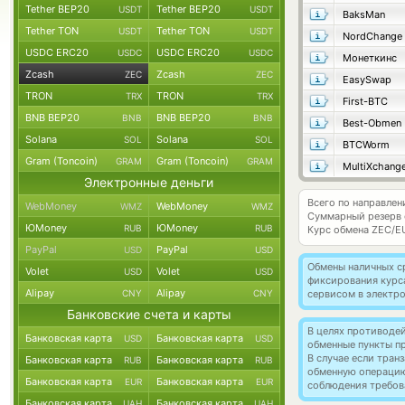
Tether BEP20
Tether BEP20
USDT
USDT
BaksMan
Tether TON
Tether TON
USDT
USDT
NordChange
USDC ERC20
USDC ERC20
USDC
USDC
Монеткинс
Zcash
Zcash
ZEC
ZEC
EasySwap
TRON
TRON
TRX
TRX
First-BTC
BNB BEP20
BNB BEP20
BNB
BNB
Best-Obmen
Solana
Solana
SOL
SOL
BTCWorm
Gram (Toncoin)
Gram (Toncoin)
GRAM
GRAM
MultiXchang
Электронные деньги
Всего по направлен
WebMoney
WebMoney
WMZ
WMZ
Суммарный резерв
ЮMoney
ЮMoney
RUB
RUB
Курс обмена
ZEC/E
PayPal
PayPal
USD
USD
Обмены наличных с
Volet
Volet
USD
USD
фиксирования курс
Alipay
Alipay
CNY
CNY
сервисом в электр
Банковские счета и карты
В целях противоде
Банковская карта
Банковская карта
USD
USD
обменные пункты п
В случае если тра
Банковская карта
Банковская карта
RUB
RUB
обменную операци
Банковская карта
Банковская карта
EUR
EUR
соблюдения требов
Банковская карта
Банковская карта
UAH
UAH