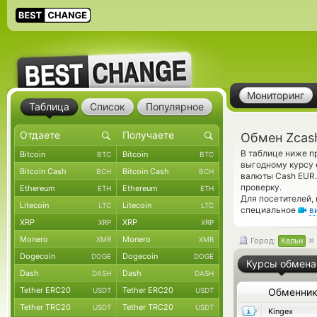
Мониторинг
Таблица
Список
Популярное
Обмен Zcash
В таблице ниже п
Bitcoin
Bitcoin
BTC
BTC
выгодному курсу 
Bitcoin Cash
Bitcoin Cash
BCH
BCH
валюты Cash EUR.
проверку.
Ethereum
Ethereum
ETH
ETH
Для посетителей,
Litecoin
Litecoin
LTC
LTC
специальное
в
XRP
XRP
XRP
XRP
Monero
Monero
XMR
XMR
Город:
Кельн
Dogecoin
Dogecoin
DOGE
DOGE
Курсы обмена
Dash
Dash
DASH
DASH
Tether ERC20
Tether ERC20
USDT
USDT
Обменни
Tether TRC20
Tether TRC20
USDT
USDT
Kingex