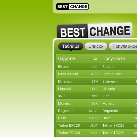
Таблица
Список
Популярно
Bitcoin
Bitcoin
BTC
Bitcoin Cash
Bitcoin Cash
BCH
Ethereum
Ethereum
ETH
Litecoin
Litecoin
LTC
XRP
XRP
XRP
Monero
Monero
XMR
Dogecoin
Dogecoin
DOGE
D
Dash
Dash
DASH
D
Tether ERC20
Tether ERC20
USDT
U
Tether TRC20
Tether TRC20
USDT
U