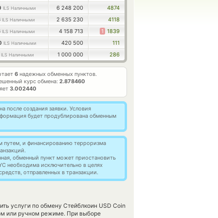
0
6 248 200
4874
ILS Наличными
6
2 635 230
4118
ILS Наличными
6
4 158 713
1
1839
ILS Наличными
0
420 500
111
ILS Наличными
9
1 000 000
286
ILS Наличными
отает
6
надежных обменных пунктов.
ешенный курс обмена:
2.878460
ляет
3.002440
а после создания заявки. Условия
информация будет продублирована обменным
м путем, и финансированию терроризма
анзакций.
нная, обменный пункт может приостановить
YC необходима исключительно в целях
редств, отправленных в транзакции.
ить услуги по обмену Стейблкоин USD Coin
ом или ручном режиме. При выборе