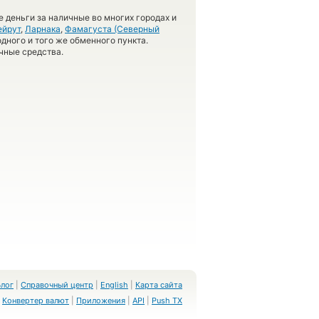
 деньги за наличные во многих городах и
ейрут
,
Ларнака
,
Фамагуста (Северный
одного и того же обменного пункта.
чные средства.
Блог
|
Справочный центр
|
English
|
Карта сайта
Конвертер валют
|
Приложения
|
API
|
Push TX