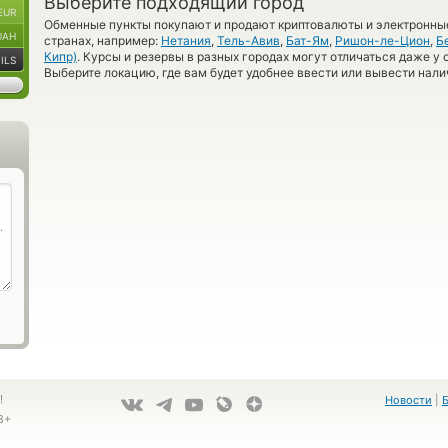
Выберите подходящий город
EUR
Обменные пункты покупают и продают криптовалюты и электронные
UAH
странах, например:
Нетания
,
Тель-Авив
,
Бат-Ям
,
Ришон-ле-Цион
,
Б
Кипр)
. Курсы и резервы в разных городах могут отличаться даже у 
ILS
Выберите локацию, где вам будет удобнее ввести или вывести нали
!
Новости
|
8+