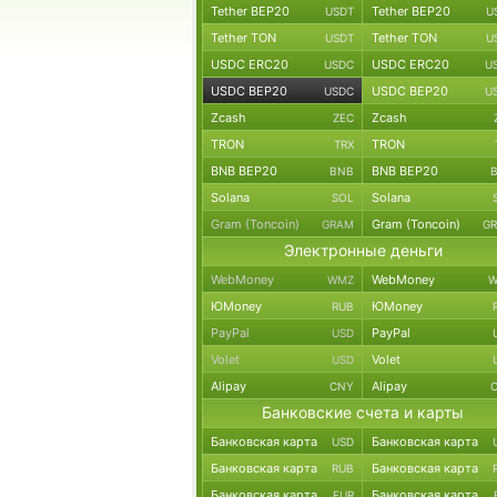
Tether BEP20
Tether BEP20
USDT
U
Tether TON
Tether TON
USDT
U
USDC ERC20
USDC ERC20
USDC
U
USDC BEP20
USDC BEP20
USDC
U
Zcash
Zcash
ZEC
TRON
TRON
TRX
BNB BEP20
BNB BEP20
BNB
Solana
Solana
SOL
Gram (Toncoin)
Gram (Toncoin)
GRAM
G
Электронные деньги
WebMoney
WebMoney
WMZ
W
ЮMoney
ЮMoney
RUB
PayPal
PayPal
USD
Volet
Volet
USD
Alipay
Alipay
CNY
Банковские счета и карты
Банковская карта
Банковская карта
USD
Банковская карта
Банковская карта
RUB
Банковская карта
Банковская карта
EUR