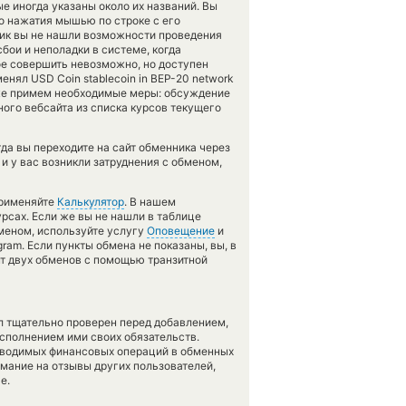
е иногда указаны около их названий. Вы
о нажатия мышью по строке с его
нник вы не нашли возможности проведения
бои и неполадки в системе, когда
е совершить невозможно, но доступен
нял USD Coin stablecoin in BEP-20 network
зу же примем необходимые меры: обсуждение
ого вебсайта из списка курсов текущего
гда вы переходите на сайт обменника через
и у вас возникли затруднения с обменом,
применяйте
Калькулятор
. В нашем
урсах. Если же вы не нашли в таблице
бменом, используйте услугу
Оповещение
и
ram. Если пункты обмена не показаны, вы, в
нт двух обменов с помощью транзитной
л тщательно проверен перед добавлением,
сполнением ими своих обязательств.
оводимых финансовых операций в обменных
имание на отзывы других пользователей,
е.