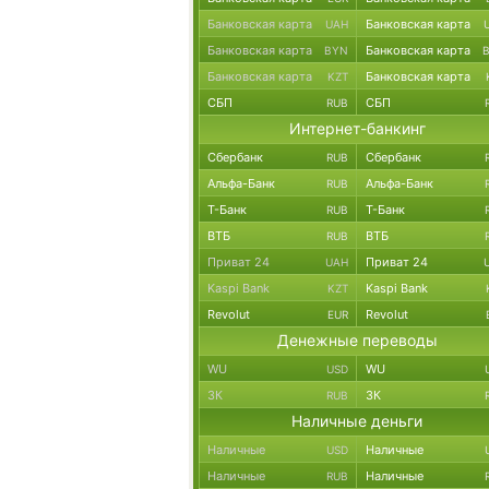
Банковская карта
Банковская карта
UAH
Банковская карта
Банковская карта
BYN
Банковская карта
Банковская карта
KZT
СБП
СБП
RUB
Интернет-банкинг
Сбербанк
Сбербанк
RUB
Альфа-Банк
Альфа-Банк
RUB
Т-Банк
Т-Банк
RUB
ВТБ
ВТБ
RUB
Приват 24
Приват 24
UAH
Kaspi Bank
Kaspi Bank
KZT
Revolut
Revolut
EUR
Денежные переводы
WU
WU
USD
ЗК
ЗК
RUB
Наличные деньги
Наличные
Наличные
USD
Наличные
Наличные
RUB