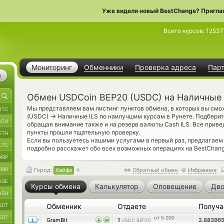
Уже видели новый BestChange? Пригла
Всего курсов:
12537
Мониторинг
Обменники
Проверка адреса
Пар
е
Обмен USDCoin BEP20 (USDC) на Наличные 
Мы представляем вам листинг пунктов обмена, в которых вы см
BTC
→
(USDC)
Наличные ILS по наилучшим курсам в Рунете. Подберит
BCH
обращая внимание также и на резерв валюты Cash ILS. Все при
пункты прошли тщательную проверку.
ETH
Если вы пользуетесь нашими услугами в первый раз, предлагае
LTC
подробно расскажет обо всех возможных операциях на BestChang
XRP
XMR
Город:
Хайфа
Обратный обмен
Избранное
OGE
Курсы обмена
Калькулятор
Оповещение
Дво
ASH
SDT
Обменник
Отдаете
Получ
SDT
от 5 000
GramBit
1
2.88396
USDC BEP20