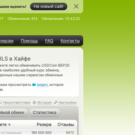
На новый сайт
шаем оценить!
17
Обменников:
614
Обновление:
10:42:20
тнерам
Помощь
FAQ
Контакты
ILS в Хайфе
ожете легко обменивать USDCoin BEP20
е наиболее удобный курс обмена,
веденные нашим сервисом обменные
м вам просмотреть
видео
, которое
e.
Несоответствие
История
Настройка
йной обмен
Статистика
аете
Резерв
Отзывы
▼
5
180 000 000
6672
ILS Наличными