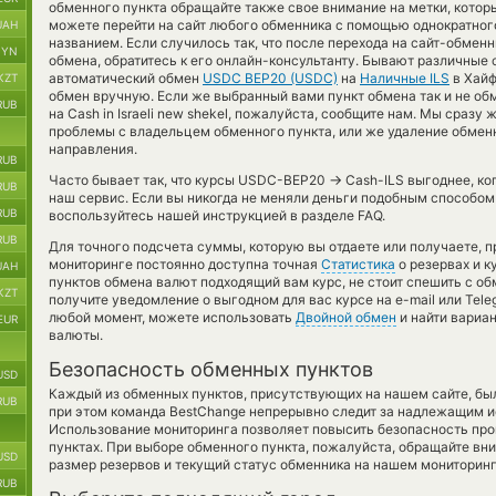
обменного пункта обращайте также свое внимание на метки, которы
можете перейти на сайт любого обменника с помощью однократног
UAH
названием. Если случилось так, что после перехода на сайт-обме
BYN
обмена, обратитесь к его онлайн-консультанту. Бывают различные с
автоматический обмен
USDC BEP20 (USDC)
на
Наличные ILS
в Хайф
KZT
обмен вручную. Если же выбранный вами пункт обмена так и не обме
RUB
на Cash in Israeli new shekel, пожалуйста, сообщите нам. Мы сра
проблемы с владельцем обменного пункта, или же удаление обменн
направления.
RUB
→
Часто бывает так, что курсы USDC-BEP20
Cash-ILS выгоднее, ко
RUB
наш сервис. Если вы никогда не меняли деньги подобным способом 
RUB
воспользуйтесь нашей инструкцией в разделе FAQ.
RUB
Для точного подсчета суммы, которую вы отдаете или получаете, 
мониторинге постоянно доступна точная
Статистика
о резервах и к
UAH
пунктов обмена валют подходящий вам курс, не стоит спешить с о
KZT
получите уведомление о выгодном для вас курсе на e-mail или Teleg
любой момент, можете использовать
Двойной обмен
и найти вариа
EUR
валюты.
Безопасность обменных пунктов
USD
Каждый из обменных пунктов, присутствующих на нашем сайте, бы
RUB
при этом команда BestChange непрерывно следит за надлежащим и
Использование мониторинга позволяет повысить безопасность пр
пунктах. При выборе обменного пункта, пожалуйста, обращайте вн
USD
размер резервов и текущий статус обменника на нашем мониторинг
RUB