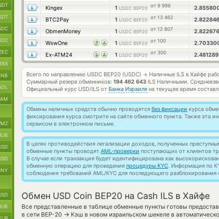
SDT
от 9 996
Kingex
1
2.85580
USDC BEP20
SDT
от 13 462
BTC2Pay
1
2.82284
USDC BEP20
SDC
от 12 807
ObmenMoney
1
2.82267
USDC BEP20
SDC
от 100
WswOne
1
2.70330
USDC BEP20
ZEC
от 300
Ex-ATM24
1
2.48128
USDC BEP20
TRX
Всего по направлению USDC BEP20 (USDC)
Наличные ILS в Хайфе раб
→
BNB
Суммарный резерв обменников:
194 462 643
ILS Наличными.
Средневзв
SOL
Официальный курс
USD/ILS
от
Банка Израиля
на текущее время состав
RAM
Обмены наличных средств обычно проводятся
без фиксации
курса обмен
фиксирования курса смотрите на сайте обменного пункта. Также эта 
MZ
сервисом в электронном письме.
RUB
В целях противодействия легализации доходов, полученных преступны
USD
обменные пункты проводят
AML-проверки
поступающих от клиентов тр
В случае если транзакция будет идентифицирована как высокорискова
USD
обменную операцию для проведения
процедуры KYC
. Информация по K
CNY
соблюдения требований AML/KYC для последующего разблокирования с
Обмен USD Coin BEP20 на Cash ILS в Хайфе
USD
Все представленные в таблице обменные пункты готовы предостав
RUB
→
в сети BEP-20
Кэш в новом израильском шекеле в автоматическ
EUR