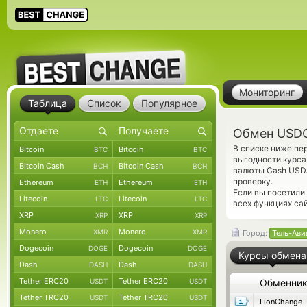
Мониторинг
Таблица
Список
Популярное
Обмен USDC
В списке ниже п
Bitcoin
Bitcoin
BTC
BTC
выгодности курса
Bitcoin Cash
Bitcoin Cash
BCH
BCH
валюты Cash USD
проверку.
Ethereum
Ethereum
ETH
ETH
Если вы посетили
Litecoin
Litecoin
LTC
LTC
всех функциях са
XRP
XRP
XRP
XRP
Monero
Monero
XMR
XMR
Город:
Тель-Ави
Dogecoin
Dogecoin
DOGE
DOGE
Курсы обмена
Dash
Dash
DASH
DASH
Tether ERC20
Tether ERC20
USDT
USDT
Обменни
Tether TRC20
Tether TRC20
USDT
USDT
LionChange