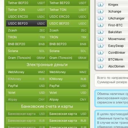
Tether BEP20
Tether BEP20
USDT
USDT
Kingex
Tether TON
Tether TON
USDT
USDT
Xchange
USDC ERC20
USDC ERC20
USDC
USDC
UAchanger
USDC BEP20
USDC BEP20
USDC
USDC
First-BTC
Zcash
Zcash
ZEC
ZEC
BaksMan
TRON
TRON
TRX
TRX
Монеткинс
BNB BEP20
BNB BEP20
BNB
BNB
EasySwap
Solana
Solana
SOL
SOL
CoinBlinker
Gram (Toncoin)
Gram (Toncoin)
GRAM
GRAM
BTCWorm
Электронные деньги
AbcObmen
WebMoney
WebMoney
WMZ
WMZ
Всего по направле
ЮMoney
ЮMoney
RUB
RUB
Суммарный резерв
PayPal
PayPal
USD
USD
Volet
Volet
USD
USD
Обмены наличных с
фиксирования курс
Alipay
Alipay
CNY
CNY
сервисом в электр
Банковские счета и карты
Банковская карта
Банковская карта
USD
USD
В целях противоде
обменные пункты п
Банковская карта
Банковская карта
RUB
RUB
В случае если тра
обменную операци
Банковская карта
Банковская карта
EUR
EUR