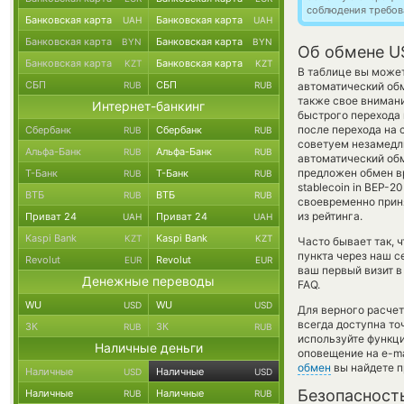
соблюдения требов
Банковская карта
Банковская карта
UAH
UAH
Банковская карта
Банковская карта
BYN
BYN
Об обмене US
Банковская карта
Банковская карта
KZT
KZT
В таблице вы может
СБП
СБП
RUB
RUB
автоматический об
также свое внимани
Интернет-банкинг
быстрого перехода 
после перехода на 
Сбербанк
Сбербанк
RUB
RUB
советуем незамедли
Альфа-Банк
Альфа-Банк
RUB
RUB
автоматический о
предложен обмен вр
Т-Банк
Т-Банк
RUB
RUB
stablecoin in BEP-2
ВТБ
ВТБ
RUB
RUB
своевременно прин
из рейтинга.
Приват 24
Приват 24
UAH
UAH
Kaspi Bank
Kaspi Bank
KZT
KZT
Часто бывает так,
пункта через наш с
Revolut
Revolut
EUR
EUR
ваш первый визит в
Денежные переводы
FAQ.
WU
WU
USD
USD
Для верного расчет
всегда доступна т
ЗК
ЗК
RUB
RUB
используйте функ
Наличные деньги
оповещение на e-ma
обмен
вы найдете п
Наличные
Наличные
USD
USD
Безопасност
Наличные
Наличные
RUB
RUB