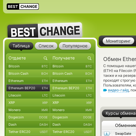
Мониторинг
Таблица
Список
Популярное
Обмен Ether
С помощью нашего
Bitcoin
Bitcoin
BTC
BTC
(ETH) на Filecoin
Bitcoin Cash
Bitcoin Cash
BCH
BCH
также и на резер
проходят строгую
Ethereum
Ethereum
ETH
ETH
Пользователям, к
Ethereum BEP20
Ethereum BEP20
ETH
ETH
видео-гайд
, п
Litecoin
Litecoin
LTC
LTC
XRP
XRP
XRP
XRP
Monero
Monero
XMR
XMR
Курсы обмена
Dogecoin
Dogecoin
DOGE
DOGE
Dash
Dash
DASH
DASH
Обменни
Tether ERC20
Tether ERC20
USDT
USDT
SwapGate