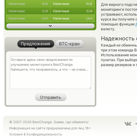
Наличные
Наличные
RUB
RUB
Для верного подсче
мониторинге посто
Наличные
Наличные
EUR
EUR
устраивают, испол
Наличные
Наличные
UAH
UAH
курса вы получите 
помощью функции
валюту.
Надежность 
Предложения
BTC-кран
Каждый из обменны
при этом команда 
Использование мон
пунктах. При выбор
размер резервов и 
© 2007-2026 BestChange. Знаем, где обменять!
Информация на сайте предназначена для лиц 18+
Условия
&
Конфиденциальность