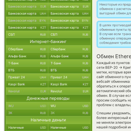
Некоторые из пред
Банковская карта
Банковская карта
EUR
EUR
обменов с расчетом
выгодный обмен дл
Банковская карта
Банковская карта
UAH
UAH
Банковская карта
Банковская карта
BYN
BYN
В целях противоде
Банковская карта
Банковская карта
KZT
KZT
обменные пункты п
В случае если тра
СБП
СБП
RUB
RUB
обменную операци
Интернет-банкинг
соблюдения требов
Сбербанк
Сбербанк
RUB
RUB
Обмен Ethere
Альфа-Банк
Альфа-Банк
RUB
RUB
Каждый из пунктов 
Т-Банк
Т-Банк
RUB
RUB
→
сети BEP-20
Крип
ВТБ
ВТБ
RUB
RUB
метки, которые вре
сайт обменного пун
Приват 24
Приват 24
UAH
UAH
вебсайт обменника
Kaspi Bank
Kaspi Bank
KZT
KZT
обратиться к опера
автоматический о
Revolut
Revolut
EUR
EUR
обмен. В случае есл
Денежные переводы
просим сообщить н
проблем с владельц
WU
WU
USD
USD
ЗК
ЗК
Спешим уведомить,
RUB
RUB
более интересный 
Наличные деньги
не меняли электрон
нашей подробной ин
Наличные
Наличные
USD
USD