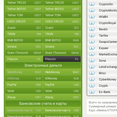
Tether TRC20
Tether TRC20
USDT
USDT
CryptoGin
Tether BEP20
Tether BEP20
USDT
USDT
CryptoMonit
Tether TON
Tether TON
USDT
USDT
AlfaBit
USDC ERC20
USDC ERC20
USDC
USDC
CryptoRoyal
Zcash
Zcash
ZEC
ZEC
Revbit
TRON
TRON
TRX
TRX
Tarifex
BNB BEP20
BNB BEP20
BNB
BNB
SwapsCenter
Solana
Solana
SOL
SOL
Expeer
Gram (Toncoin)
Gram (Toncoin)
GRAM
GRAM
MarketExcha
Filecoin
Filecoin
FIL
FIL
Sona
Электронные деньги
LetsExchang
WebMoney
WebMoney
WMZ
WMZ
Bitsz
ЮMoney
ЮMoney
RUB
RUB
CyberMoney
PayPal
PayPal
USD
USD
Crypik
Volet
Volet
USD
USD
Ex-Bank
Alipay
Alipay
CNY
CNY
Всего по направле
Банковские счета и карты
Суммарный резерв
Банковская карта
Банковская карта
Курс обмена
ETH/FI
USD
USD
Банковская карта
Банковская карта
RUB
RUB