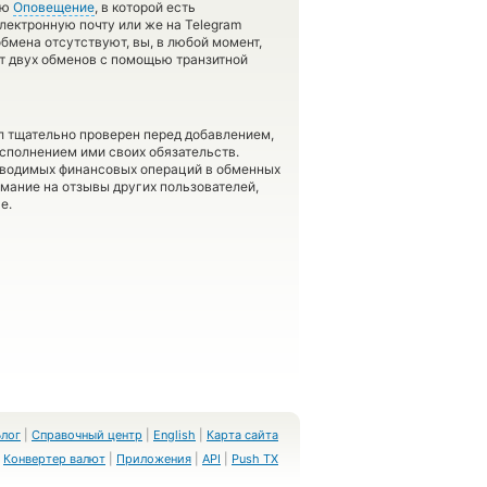
ию
Оповещение
, в которой есть
лектронную почту или же на Telegram
обмена отсутствуют, вы, в любой момент,
т двух обменов с помощью транзитной
л тщательно проверен перед добавлением,
сполнением ими своих обязательств.
оводимых финансовых операций в обменных
имание на отзывы других пользователей,
е.
Блог
|
Справочный центр
|
English
|
Карта сайта
Конвертер валют
|
Приложения
|
API
|
Push TX