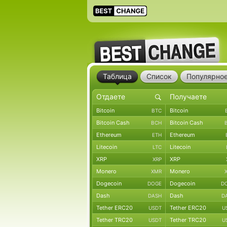
Таблица
Список
Популярно
Bitcoin
Bitcoin
BTC
Bitcoin Cash
Bitcoin Cash
BCH
Ethereum
Ethereum
ETH
Litecoin
Litecoin
LTC
XRP
XRP
XRP
Monero
Monero
XMR
Dogecoin
Dogecoin
DOGE
D
Dash
Dash
DASH
D
Tether ERC20
Tether ERC20
USDT
U
Tether TRC20
Tether TRC20
USDT
U