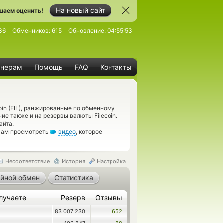
На новый сайт
шаем оценить!
36
Обменников:
615
Обновление:
04:55:53
тнерам
Помощь
FAQ
Контакты
oin (FIL), ранжированные по обменному
ие также и на резервы валюты Filecoin.
айта.
 вам просмотреть
видео
, которое
Несоответствие
История
Настройка
йной обмен
Статистика
лучаете
Резерв
Отзывы
83 007 230
652