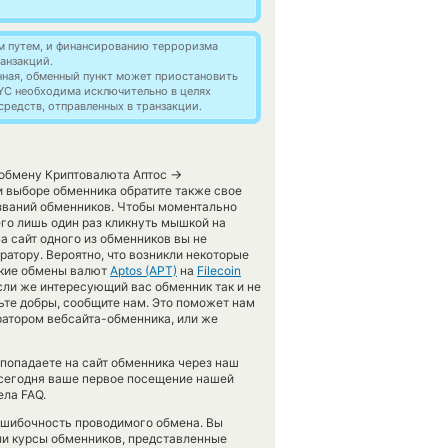
м путем, и финансированию терроризма
анзакций.
нная, обменный пункт может приостановить
YC необходима исключительно в целях
редств, отправленных в транзакции.
→
о обмену Криптовалюта Аптос
 выборе обменника обратите также свое
азваний обменников. Чтобы моментально
его лишь один раз кликнуть мышкой на
на сайт одного из обменников вы не
атору. Вероятно, что возникли некоторые
ские обмены валют
Aptos (APT)
на
Filecoin
ли же интересующий вас обменник так и не
удьте добры, сообщите нам. Это поможет нам
атором вебсайта-обменника, или же
ы попадаете на сайт обменника через наш
 сегодня ваше первое посещение нашей
ела FAQ.
зошибочность проводимого обмена. Вы
ли курсы обменников, представленные