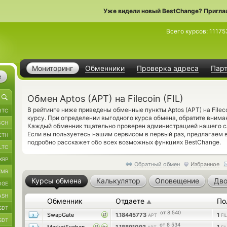
Уже видели новый BestChange? Пригла
Всего курсов:
11175
Мониторинг
Обменники
Проверка адреса
Пар
е
Обмен Aptos (APT) на Filecoin (FIL)
В рейтинге ниже приведены обменные пункты Aptos (APT) на Filec
BTC
курсу. При определении выгодного курса обмена, обратите вниман
BCH
Каждый обменник тщательно проверен администрацией нашего с
Если вы пользуетесь нашим сервисом в первый раз, предлагаем
ETH
подробно расскажет обо всех возможных функциях BestChange.
LTC
XRP
Обратный обмен
Избранное
XMR
Курсы обмена
Калькулятор
Оповещение
Дво
OGE
ASH
Обменник
Отдаете
По
▲
SDT
от 8 540
SwapGate
1.18445773
1
APT
FIL
SDT
от 8 534