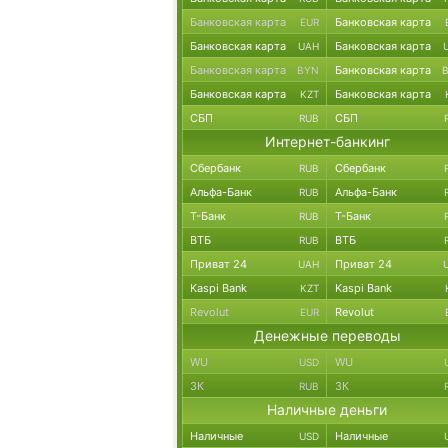
Банковская карта
Банковская карта
EUR
Банковская карта
Банковская карта
UAH
Банковская карта
Банковская карта
BYN
Банковская карта
Банковская карта
KZT
СБП
СБП
RUB
Интернет-банкинг
Сбербанк
Сбербанк
RUB
Альфа-Банк
Альфа-Банк
RUB
Т-Банк
Т-Банк
RUB
ВТБ
ВТБ
RUB
Приват 24
Приват 24
UAH
Kaspi Bank
Kaspi Bank
KZT
Revolut
Revolut
EUR
Денежные переводы
WU
WU
USD
ЗК
ЗК
RUB
Наличные деньги
Наличные
Наличные
USD