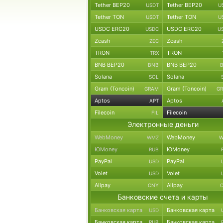
Tether BEP20
Tether BEP20
USDT
U
Tether TON
Tether TON
USDT
U
USDC ERC20
USDC ERC20
USDC
U
Zcash
Zcash
ZEC
TRON
TRON
TRX
BNB BEP20
BNB BEP20
BNB
Solana
Solana
SOL
Gram (Toncoin)
Gram (Toncoin)
GRAM
G
Aptos
Aptos
APT
Filecoin
Filecoin
FIL
Электронные деньги
WebMoney
WebMoney
WMZ
W
ЮMoney
ЮMoney
RUB
PayPal
PayPal
USD
Volet
Volet
USD
Alipay
Alipay
CNY
Банковские счета и карты
Банковская карта
Банковская карта
USD
Банковская карта
Банковская карта
RUB