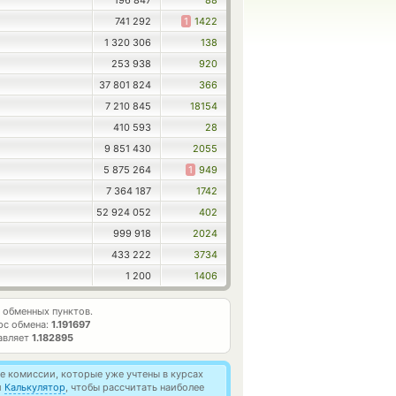
196 847
88
741 292
1
1422
1 320 306
138
253 938
920
37 801 824
366
7 210 845
18154
410 593
28
9 851 430
2055
5 875 264
1
949
7 364 187
1742
52 924 052
402
999 918
2024
433 222
3734
1 200
1406
обменных пунктов.
рс обмена:
1.191697
авляет
1.182895
 комиссии, которые уже учтены в курсах
й
Калькулятор
, чтобы рассчитать наиболее