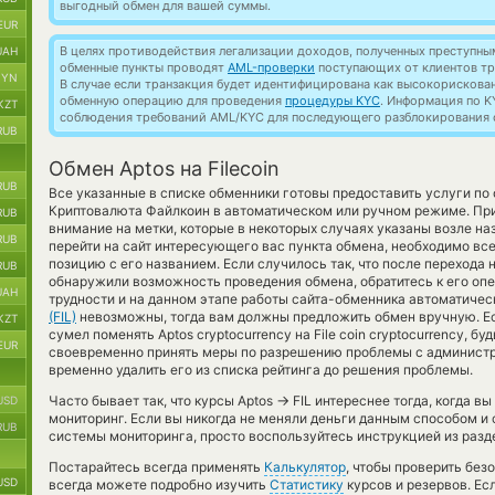
выгодный обмен для вашей суммы.
EUR
В целях противодействия легализации доходов, полученных преступны
UAH
обменные пункты проводят
AML-проверки
поступающих от клиентов тр
BYN
В случае если транзакция будет идентифицирована как высокорискова
обменную операцию для проведения
процедуры KYC
. Информация по K
KZT
соблюдения требований AML/KYC для последующего разблокирования с
RUB
Обмен Aptos на Filecoin
RUB
Все указанные в списке обменники готовы предоставить услуги п
Криптовалюта Файлкоин в автоматическом или ручном режиме. При
RUB
внимание на метки, которые в некоторых случаях указаны возле н
RUB
перейти на сайт интересующего вас пункта обмена, необходимо вс
позицию с его названием. Если случилось так, что после перехода 
RUB
обнаружили возможность проведения обмена, обратитесь к его опер
UAH
трудности и на данном этапе работы сайта-обменника автоматиче
(FIL)
невозможны, тогда вам должны предложить обмен вручную. Ес
KZT
сумел поменять Aptos cryptocurrency на File coin cryptocurrency, б
EUR
своевременно принять меры по разрешению проблемы с администр
временно удалить его из списка рейтинга до решения проблемы.
→
Часто бывает так, что курсы Aptos
FIL интереснее тогда, когда в
USD
мониторинг. Если вы никогда не меняли деньги данным способом и
RUB
системы мониторинга, просто воспользуйтесь инструкцией из разд
Постарайтесь всегда применять
Калькулятор
, чтобы проверить бе
USD
всегда можете подробно изучить
Статистику
курсов и резервов. Ес