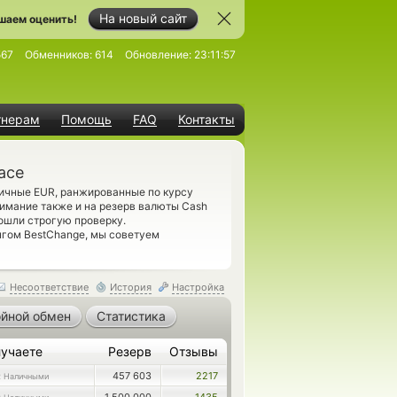
На новый сайт
шаем оценить!
567
Обменников:
614
Обновление:
23:11:57
тнерам
Помощь
FAQ
Контакты
асе
ичные EUR, ранжированные по курсу
нимание также и на резерв валюты Cash
ошли строгую проверку.
нгом BestChange, мы советуем
Несоответствие
История
Настройка
йной обмен
Статистика
учаете
Резерв
Отзывы
457 603
2217
 Наличными