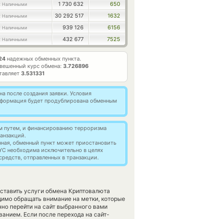
1 730 632
650
 Наличными
30 292 517
1632
 Наличными
939 126
6156
 Наличными
432 677
7525
 Наличными
24
надежных обменных пункта.
вешенный курс обмена:
3.726896
ставляет
3.531331
а после создания заявки. Условия
информация будет продублирована обменным
м путем, и финансированию терроризма
анзакций.
нная, обменный пункт может приостановить
YC необходима исключительно в целях
редств, отправленных в транзакции.
доставить услуги обмена Криптовалюта
имо обращать внимание на метки, которые
но перейти на сайт выбранного вами
ванием. Если после перехода на сайт-