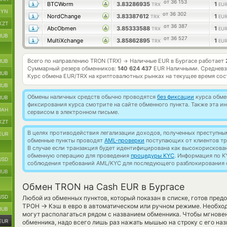
от 36 153
BTCWorm
3.83286935
1
TRX
EUR
BYN
от 36 302
NordChange
3.83387612
1
TRX
EUR
KZT
от 36 387
AbcObmen
3.85333588
1
TRX
EUR
RUB
от 36 527
MultiXchange
3.85862895
1
TRX
EUR
Всего по направлению TRON (TRX)
Наличные EUR в Бургасе работает
RUB
→
Суммарный резерв обменников:
140 624 437
EUR Наличными.
Средневз
RUB
Курс обмена
EUR/TRX
на криптовалютных рынках на текущее время со
RUB
Обмены наличных средств обычно проводятся
без фиксации
курса обмен
RUB
фиксирования курса смотрите на сайте обменного пункта. Также эта 
UAH
сервисом в электронном письме.
KZT
В целях противодействия легализации доходов, полученных преступны
EUR
обменные пункты проводят
AML-проверки
поступающих от клиентов тр
В случае если транзакция будет идентифицирована как высокорискова
обменную операцию для проведения
процедуры KYC
. Информация по K
USD
соблюдения требований AML/KYC для последующего разблокирования с
RUB
Обмен TRON на Cash EUR в Бургасе
USD
Любой из обменных пунктов, который показан в списке, готов пре
→
ТРОН
Кэш в евро в автоматическом или ручном режиме. Необход
RUB
могут располагаться рядом с названием обменника. Чтобы мгновен
EUR
обменника, надо всего лишь раз нажать мышью на строку с его наз