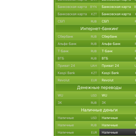
Банковская карта
Банковская карта
BYN
Банковская карта
Банковская карта
KZT
СБП
СБП
RUB
Интернет-банкинг
Сбербанк
Сбербанк
RUB
Альфа-Банк
Альфа-Банк
RUB
Т-Банк
Т-Банк
RUB
ВТБ
ВТБ
RUB
Приват 24
Приват 24
UAH
Kaspi Bank
Kaspi Bank
KZT
Revolut
Revolut
EUR
Денежные переводы
WU
WU
USD
ЗК
ЗК
RUB
Наличные деньги
Наличные
Наличные
USD
Наличные
Наличные
RUB
Наличные
Наличные
EUR