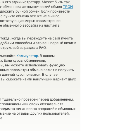
 к его администратору. Может быть так,
та-обменника автоматический обмен
TRON
едложить ручной обмен. Если произвести
ас пункте обмена все же не вышло,
тветствующие меры: рассмотрение
е обменного вебсайта из листинга
огда, когда вы переходите на сайт пункта
одобным способом и это ваш первый визит в
струкцией из раздела FAQ.
рименяйте
Калькулятор
. В нашем
ах. Если курсы обменников,
ны, вы можете использовать функцию
енные параметры обмена валют и получить
а данный курс появится. В случае
вы сможете найти наилучший вариант двух
л тщательно проверен перед добавлением,
сполнением ими своих обязательств.
оводимых финансовых операций в обменных
имание на отзывы других пользователей,
е.