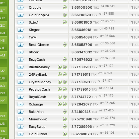
FastWM
3.61507819
1
TRX
EUR
SDT
от 36 511
Crypcie
3.65100500
1
TRX
EUR
SDT
от 37 588
CoinShop24
3.65110629
1
TRX
EUR
SDC
от 36 561
0xbc1
3.65601900
1
TRX
EUR
ZEC
от 45 788
Kingex
3.65646918
1
TRX
EUR
TRX
от 36 566
1WM
3.65654684
1
TRX
EUR
BNB
от 36 566
Best-Obmen
3.65658709
1
TRX
EUR
SOL
от 36 049
60сек
3.66347032
1
TRX
EUR
RAM
от 37 058
EezyCash
3.70576923
1
TRX
EUR
от 37 174
BlaBlaMoney
3.71739510
1
TRX
EUR
MZ
от 37 174
24PayBank
3.71739511
1
TRX
EUR
RUB
от 37 174
CrystalMoney
3.71739511
1
TRX
EUR
USD
от 37 174
ProstovCash
3.71739515
1
TRX
EUR
USD
от 37 175
RoyalCash
3.71744772
1
TRX
EUR
CNY
от 37 265
Xchange
3.72642677
1
TRX
EUR
от 37 420
BaksMan
3.74190145
1
TRX
EUR
USD
от 37 574
Монеткинс
3.75730946
1
TRX
EUR
RUB
от 37 729
EasySwap
3.77289996
1
TRX
EUR
EUR
от 36 108
CoinBlinker
3.82748073
1
TRX
EUR
UAH