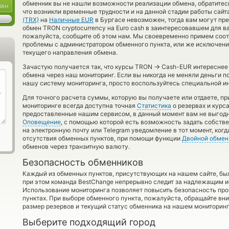
обменник вы не нашли возможности реализации обмена, обратитесь
UAH
что возникли временные трудности и на данной стадии работы сай
(TRX)
на
Наличные EUR
в Бургасе невозможен, тогда вам могут пр
обмен TRON cryptocurrency на Euro cash в заинтересовавшем для в
пожалуйста, сообщите об этом нам. Мы своевременно примем соо
проблемы с администратором обменного пункта, или же исключени
текущего направления обмена.
→
Зачастую получается так, что курсы TRON
Cash-EUR интереснее т
обмена через наш мониторинг. Если вы никогда не меняли деньги п
нашу систему мониторинга, просто воспользуйтесь специальной ин
Для точного расчета суммы, которую вы получаете или отдаете, п
мониторинге всегда доступна точная
Статистика
о резервах и курс
предоставленные нашим сервисом, в данный момент вам не выгод
Оповещение
, с помощью которой есть возможность задать собств
на электронную почту или Telegram уведомление в тот момент, когд
отсутствия обменных пунктов, при помощи функции
Двойной обмен
обменов через транзитную валюту.
Безопасность обменников
Каждый из обменных пунктов, присутствующих на нашем сайте, бы
при этом команда BestChange непрерывно следит за надлежащим и
Использование мониторинга позволяет повысить безопасность пр
пунктах. При выборе обменного пункта, пожалуйста, обращайте вн
размер резервов и текущий статус обменника на нашем мониторинг
Выберите подходящий город