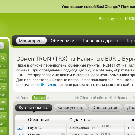
Уже видели новый BestChange? Пригла
Всего курсов:
1060
Мониторинг
Обменники
Проверка адреса
Пар
е
Обмен TRON (TRX) на Наличные EUR в Бург
Ниже в списке перечислены обменные пункты TRON (TRX) на Нал
BTC
обмена. При определении подходящего курса обмена, обратите в
BCH
EUR. Все предлагаемые нашим Интернет-сервисом обменники пр
Для пользователей, которые впервые воспользовались монитори
ETH
специальное
видео
, которое расскажет о возможностях сайта.
LTC
XRP
Город:
Бургас
Обратный обмен
Избранное
XMR
Курсы обмена
Калькулятор
Оповещение
Дво
OGE
ASH
Обменник
Отдаете
Пол
▲
SDT
от 35 954
Payex24
3.59534484
1
TRX
EUR
SDT
от 36 616