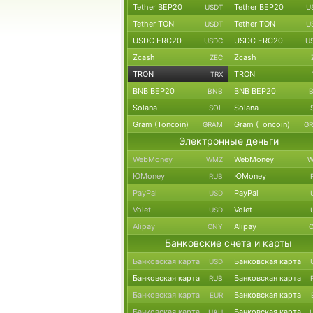
Tether BEP20
Tether BEP20
USDT
U
Tether TON
Tether TON
USDT
U
USDC ERC20
USDC ERC20
USDC
U
Zcash
Zcash
ZEC
TRON
TRON
TRX
BNB BEP20
BNB BEP20
BNB
Solana
Solana
SOL
Gram (Toncoin)
Gram (Toncoin)
GRAM
G
Электронные деньги
WebMoney
WebMoney
WMZ
W
ЮMoney
ЮMoney
RUB
PayPal
PayPal
USD
Volet
Volet
USD
Alipay
Alipay
CNY
Банковские счета и карты
Банковская карта
Банковская карта
USD
Банковская карта
Банковская карта
RUB
Банковская карта
Банковская карта
EUR
Банковская карта
Банковская карта
UAH