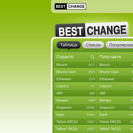
Таблица
Список
Популярно
Bitcoin
Bitcoin
BTC
Bitcoin Cash
Bitcoin Cash
BCH
Ethereum
Ethereum
ETH
Litecoin
Litecoin
LTC
XRP
XRP
XRP
Monero
Monero
XMR
Dogecoin
Dogecoin
DOGE
D
Dash
Dash
DASH
D
Tether ERC20
Tether ERC20
USDT
U
Tether TRC20
Tether TRC20
USDT
U