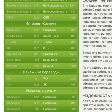
Обмен Tethe
Банковская карта
Банковская карта
В таблице вы может
BYN
BYN
обмен Стейблкоин 
Банковская карта
Банковская карта
KZT
KZT
временами установл
СБП
СБП
вами пункта обмена
RUB
RUB
перехода на сайт-о
Интернет-банкинг
его администратору
автоматический о
Сбербанк
Сбербанк
RUB
RUB
предложить ручной о
Альфа-Банк
Альфа-Банк
RUB
RUB
же не получилось, 
своевременно прин
Т-Банк
Т-Банк
RUB
RUB
пункт из списка.
ВТБ
ВТБ
RUB
RUB
Зачастую получает
Приват 24
Приват 24
UAH
UAH
пункта обмена валю
Kaspi Bank
Kaspi Bank
KZT
KZT
способом и у вас в
Revolut
Revolut
EUR
EUR
Постарайтесь всег
Денежные переводы
удобства работы с 
Если текущие курсы
WU
WU
USD
USD
условия, и при поя
обмена отсутствуют
ЗК
ЗК
RUB
RUB
обменов с помощью
Наличные деньги
Надежность 
Наличные
Наличные
USD
USD
Каждый из обменны
Наличные
Наличные
RUB
RUB
при этом команда 
Использование мон
Наличные
Наличные
EUR
EUR