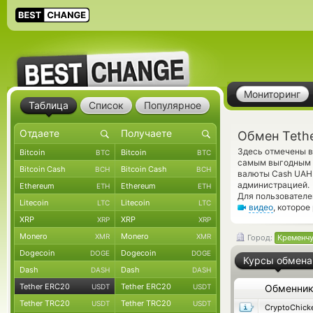
Мониторинг
Таблица
Список
Популярное
Обмен Teth
Здесь отмечены в
Bitcoin
Bitcoin
BTC
BTC
самым выгодным к
Bitcoin Cash
Bitcoin Cash
BCH
BCH
валюты Cash UAH.
администрацией.
Ethereum
Ethereum
ETH
ETH
Для пользователе
Litecoin
Litecoin
LTC
LTC
видео
, которо
XRP
XRP
XRP
XRP
Monero
Monero
XMR
XMR
Город:
Кременчу
Dogecoin
Dogecoin
DOGE
DOGE
Курсы обмена
Dash
Dash
DASH
DASH
Tether ERC20
Tether ERC20
USDT
USDT
Обменни
Tether TRC20
Tether TRC20
USDT
USDT
CryptoChick