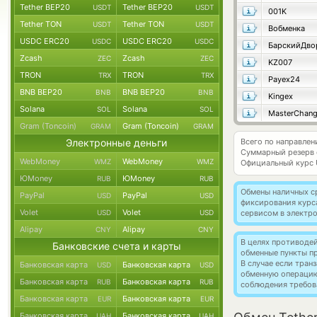
Tether BEP20
Tether BEP20
USDT
USDT
001K
Tether TON
Tether TON
USDT
USDT
Вобменка
USDC ERC20
USDC ERC20
USDC
USDC
БарскийДво
Zcash
Zcash
ZEC
ZEC
KZ007
TRON
TRON
TRX
TRX
Payex24
BNB BEP20
BNB BEP20
BNB
BNB
Kingex
Solana
Solana
SOL
SOL
MasterChan
Gram (Toncoin)
Gram (Toncoin)
GRAM
GRAM
Электронные деньги
Всего по направлен
Суммарный резерв
WebMoney
WebMoney
WMZ
WMZ
Официальный курс
ЮMoney
ЮMoney
RUB
RUB
Обмены наличных с
PayPal
PayPal
USD
USD
фиксирования курс
Volet
Volet
USD
USD
сервисом в электр
Alipay
Alipay
CNY
CNY
В целях противоде
Банковские счета и карты
обменные пункты п
В случае если тра
Банковская карта
Банковская карта
USD
USD
обменную операци
Банковская карта
Банковская карта
RUB
RUB
соблюдения требов
Банковская карта
Банковская карта
EUR
EUR
Банковская карта
Банковская карта
UAH
UAH