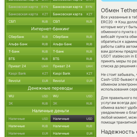
Банковская карта
Банковская карта
BYN
BYN
Обмен Tethe
Банковская карта
Банковская карта
KZT
KZT
Все указанные в та
СБП
СБП
→
RUB
RUB
ERC20
Кэш долла
которые могут быт
Интернет-банкинг
обменного пункта с
вебсайт пункта обм
Сбербанк
Сбербанк
RUB
RUB
обратиться к админ
Альфа-Банк
Альфа-Банк
RUB
RUB
работы сайта авто
вам должны предлож
Т-Банк
Т-Банк
RUB
RUB
USDT stablecoin in 
ВТБ
ВТБ
RUB
RUB
принять меры по р
списка до решения
Приват 24
Приват 24
UAH
UAH
Kaspi Bank
Kaspi Bank
KZT
KZT
Не стоит забывать,
Cash-USD бывают вы
Revolut
Revolut
EUR
EUR
обменом электронны
Денежные переводы
использования сер
WU
WU
USD
USD
Для правильного по
услугам всегда до
ЗК
ЗК
RUB
RUB
обмена валют удобн
Наличные деньги
уведомление о благо
любой момент, мож
Наличные
Наличные
USD
USD
помощи транзитной
Наличные
Наличные
RUB
RUB
Надежность 
Наличные
Наличные
EUR
EUR