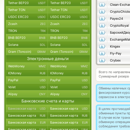
Tether BEP20
Tether BEP20
USDT
USDT
Clean-Excha
Tether TON
Tether TON
USDT
USDT
CryptoChick
USDC ERC20
USDC ERC20
USDC
USDC
Payex24
Zcash
Zcash
ZEC
ZEC
CryptoRoyal
TRON
TRON
TRX
TRX
БарскийДво
BNB BEP20
BNB BEP20
BNB
BNB
ExchangeMaf
Solana
Solana
SOL
SOL
Kingex
Gram (Toncoin)
Gram (Toncoin)
GRAM
GRAM
Fly-Pay
Электронные деньги
Crybex
WebMoney
WebMoney
WMZ
WMZ
Всего по направлен
ЮMoney
ЮMoney
RUB
RUB
Суммарный резерв
PayPal
PayPal
USD
USD
Volet
Volet
USD
USD
Обмены наличных с
фиксирования курс
Alipay
Alipay
CNY
CNY
сервисом в электр
Банковские счета и карты
Банковская карта
Банковская карта
USD
USD
В целях противоде
обменные пункты п
Банковская карта
Банковская карта
RUB
RUB
В случае если тра
обменную операци
Банковская карта
Банковская карта
EUR
EUR
соблюдения требов
Банковская карта
Банковская карта
UAH
UAH