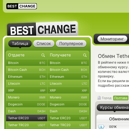
Мониторинг
Таблица
Список
Популярное
Обмен Teth
В рейтинге ниже 
Bitcoin
Bitcoin
BTC
BTC
обменному курсу.
Bitcoin Cash
Bitcoin Cash
BCH
BCH
количество валют
проверку.
Ethereum
Ethereum
ETH
ETH
Если вы решили в
Litecoin
Litecoin
LTC
LTC
подробно расскаж
XRP
XRP
XRP
XRP
Monero
Monero
XMR
XMR
Город:
Полтава
Dogecoin
Dogecoin
DOGE
DOGE
Курсы обмена
Dash
Dash
DASH
DASH
Tether ERC20
Tether ERC20
USDT
USDT
Обменни
Tether TRC20
Tether TRC20
USDT
USDT
001K