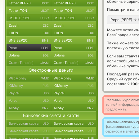
обменные сервис
Tether BEP20
Tether BEP20
USDT
USDT
Посмотрите напр
Tether TON
Tether TON
USDT
USDT
USDC ERC20
USDC ERC20
USDC
USDC
→
Pepe (PEPE)
Zcash
Zcash
ZEC
ZEC
Можете оставит
TRON
TRON
TRX
TRX
BestChange авто
BNB BEP20
BNB BEP20
BNB
BNB
Также можете о
Pepe
Pepe
платежную систе
PEPE
PEPE
Solana
Solana
SOL
SOL
Если вам станут
если сообщите н
Gram (Toncoin)
Gram (Toncoin)
GRAM
GRAM
обменные пункты
Электронные деньги
Последний раз к
WebMoney
WebMoney
WMZ
WMZ
Средний курс об
составлял
2 190
ЮMoney
ЮMoney
RUB
RUB
PayPal
PayPal
USD
USD
Реальный курс обме
Volet
Volet
USD
USD
точной информации
Alipay
Alipay
CNY
CNY
предложить.
Банковские счета и карты
Обмены наличных с
Банковская карта
Банковская карта
USD
USD
фиксирования курс
Банковская карта
Банковская карта
RUB
RUB
сервисом в электр
Банковская карта
Банковская карта
EUR
EUR