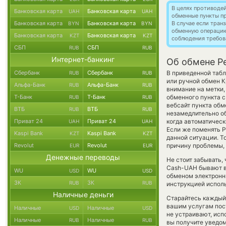
В целях противоде
Банковская карта
Банковская карта
UAH
UAH
обменные пункты п
Банковская карта
Банковская карта
В случае если тра
BYN
BYN
обменную операци
Банковская карта
Банковская карта
KZT
KZT
соблюдения требов
СБП
СБП
RUB
RUB
Интернет-банкинг
Об обмене P
Сбербанк
Сбербанк
В приведенной таб
RUB
RUB
или ручной обмен 
Альфа-Банк
Альфа-Банк
RUB
RUB
внимание на метки,
Т-Банк
Т-Банк
обменного пункта с
RUB
RUB
вебсайт пункта об
ВТБ
ВТБ
RUB
RUB
незамедлительно об
Приват 24
Приват 24
когда автоматичес
UAH
UAH
Если же поменять P
Kaspi Bank
Kaspi Bank
KZT
KZT
данной ситуации. 
Revolut
Revolut
причину проблемы, 
EUR
EUR
Денежные переводы
Не стоит забывать,
Cash-UAH бывают вы
WU
WU
USD
USD
обменом электронны
ЗК
ЗК
RUB
RUB
инструкцией испол
Наличные деньги
Старайтесь каждый
вашим услугам пос
Наличные
Наличные
USD
USD
не устраивают, ис
Наличные
Наличные
RUB
RUB
вы получите уведом