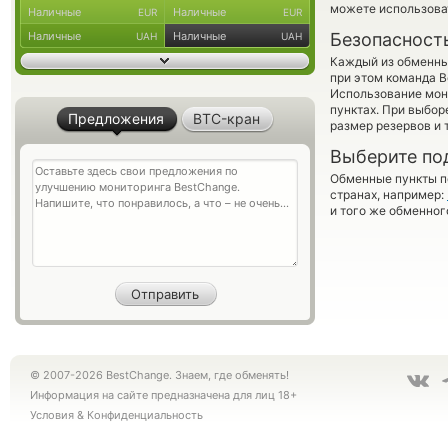
можете использов
Наличные
Наличные
EUR
EUR
Наличные
Наличные
Безопасност
UAH
UAH
Каждый из обменны
при этом команда 
Использование мон
пунктах. При выбор
Предложения
BTC-кран
размер резервов и 
Выберите по
Обменные пункты по
странах, например:
и того же обменног
© 2007-2026 BestChange. Знаем, где обменять!
Информация на сайте предназначена для лиц 18+
Условия
&
Конфиденциальность