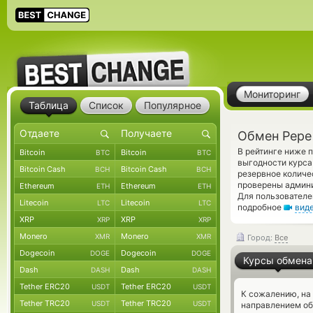
Мониторинг
Таблица
Список
Популярное
Обмен Pepe
В рейтинге ниже 
Bitcoin
Bitcoin
BTC
BTC
выгодности курса
Bitcoin Cash
Bitcoin Cash
BCH
BCH
резервное количе
проверены админ
Ethereum
Ethereum
ETH
ETH
Для пользователе
Litecoin
Litecoin
LTC
LTC
подробное
вид
XRP
XRP
XRP
XRP
Monero
Monero
XMR
XMR
Город:
Все
Dogecoin
Dogecoin
DOGE
DOGE
Курсы обмена
Dash
Dash
DASH
DASH
Tether ERC20
Tether ERC20
USDT
USDT
К сожалению, на
Tether TRC20
Tether TRC20
USDT
USDT
направлением об