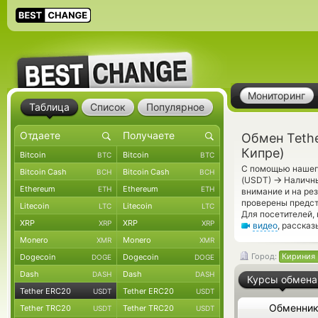
Мониторинг
Таблица
Список
Популярное
Обмен Teth
Кипре)
Bitcoin
Bitcoin
BTC
BTC
С помощью нашего
Bitcoin Cash
Bitcoin Cash
BCH
BCH
→
(USDT)
Наличны
Ethereum
Ethereum
ETH
ETH
внимание и на ре
проверены предс
Litecoin
Litecoin
LTC
LTC
Для посетителей,
XRP
XRP
XRP
XRP
видео
, расска
Monero
Monero
XMR
XMR
Город:
Кириния 
Dogecoin
Dogecoin
DOGE
DOGE
Dash
Dash
DASH
DASH
Курсы обмена
Tether ERC20
Tether ERC20
USDT
USDT
Обменни
Tether TRC20
Tether TRC20
USDT
USDT