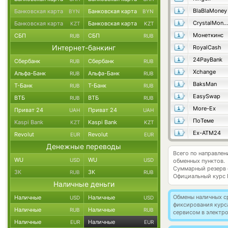
BlaBlaMoney
Банковская карта
Банковская карта
BYN
BYN
CrystalMoney
Банковская карта
Банковская карта
KZT
KZT
Монеткинс
СБП
СБП
RUB
RUB
Интернет-банкинг
RoyalCash
24PayBank
Сбербанк
Сбербанк
RUB
RUB
Xchange
Альфа-Банк
Альфа-Банк
RUB
RUB
BaksMan
Т-Банк
Т-Банк
RUB
RUB
EasySwap
ВТБ
ВТБ
RUB
RUB
More-Ex
Приват 24
Приват 24
UAH
UAH
ПоТеме
Kaspi Bank
Kaspi Bank
KZT
KZT
Ex-ATM24
Revolut
Revolut
EUR
EUR
Денежные переводы
Всего по направлен
WU
WU
USD
USD
обменных пунктов.
Суммарный резерв
ЗК
ЗК
RUB
RUB
Официальный курс
Наличные деньги
Обмены наличных с
Наличные
Наличные
USD
USD
фиксирования курс
Наличные
Наличные
RUB
RUB
сервисом в электр
Наличные
Наличные
EUR
EUR