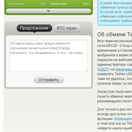
В целях противоде
Наличные
Наличные
UAH
UAH
обменные пункты п
В случае если тра
обменную операци
соблюдения требов
Предложения
BTC-кран
Об обмене T
Все перечисленные 
→
сети ERC20
Кэш в
временами установл
выбранного вами об
перешли на вебсайт
администратору сай
(USDT)
на
Наличны
поменять Tether US
таки не удалось, п
нужные меры: уста
Зачастую получает
пункта обмена чере
рекомендуем посети
Для точного расчет
всегда доступна т
функцию
Оповещен
e-mail или же на T
найдете наилучший 