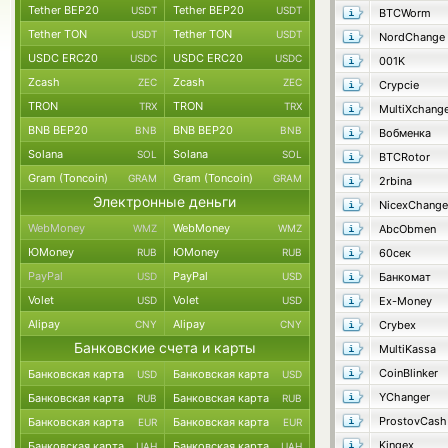
Tether BEP20
Tether BEP20
USDT
USDT
BTCWorm
Tether TON
Tether TON
USDT
USDT
NordChange
USDC ERC20
USDC ERC20
USDC
USDC
001K
Zcash
Zcash
ZEC
ZEC
Crypcie
TRON
TRON
TRX
TRX
MultiXchang
BNB BEP20
BNB BEP20
BNB
BNB
Вобменка
Solana
Solana
SOL
SOL
BTCRotor
Gram (Toncoin)
Gram (Toncoin)
GRAM
GRAM
2rbina
Электронные деньги
NicexChange
WebMoney
WebMoney
WMZ
WMZ
AbcObmen
ЮMoney
ЮMoney
RUB
RUB
60сек
PayPal
PayPal
USD
USD
Банкомат
Volet
Volet
USD
USD
Ex-Money
Alipay
Alipay
CNY
CNY
Crybex
Банковские счета и карты
MultiKassa
CoinBlinker
Банковская карта
Банковская карта
USD
USD
YChanger
Банковская карта
Банковская карта
RUB
RUB
ProstovCash
Банковская карта
Банковская карта
EUR
EUR
Kingex
Банковская карта
Банковская карта
UAH
UAH