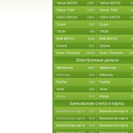
Tether BEP20
Tether BEP20
USDT
U
Tether TON
Tether TON
USDT
U
USDC ERC20
USDC ERC20
USDC
U
Zcash
Zcash
ZEC
TRON
TRON
TRX
BNB BEP20
BNB BEP20
BNB
Solana
Solana
SOL
Gram (Toncoin)
Gram (Toncoin)
GRAM
G
Электронные деньги
WebMoney
WebMoney
WMZ
W
ЮMoney
ЮMoney
RUB
PayPal
PayPal
USD
Volet
Volet
USD
Alipay
Alipay
CNY
Банковские счета и карты
Банковская карта
Банковская карта
USD
Банковская карта
Банковская карта
RUB
Банковская карта
Банковская карта
EUR
Банковская карта
Банковская карта
UAH