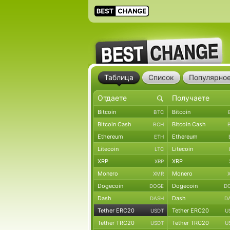
Таблица
Список
Популярно
Bitcoin
Bitcoin
BTC
Bitcoin Cash
Bitcoin Cash
BCH
Ethereum
Ethereum
ETH
Litecoin
Litecoin
LTC
XRP
XRP
XRP
Monero
Monero
XMR
Dogecoin
Dogecoin
DOGE
D
Dash
Dash
DASH
D
Tether ERC20
Tether ERC20
USDT
U
Tether TRC20
Tether TRC20
USDT
U