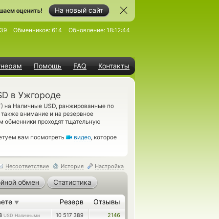
На новый сайт
шаем оценить!
39
Обменников:
614
Обновление:
18:12:44
тнерам
Помощь
FAQ
Контакты
SD в Ужгороде
T) на Наличные USD, ранжированные по
 также внимание и на резервное
м обменники проходят тщательную
ветуем вам посмотреть
видео
, которое
Несоответствие
История
Настройка
йной обмен
Статистика
аете
Резерв
Отзывы
▼
28
10 517 389
2146
USD Наличными