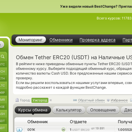
Уже видели новый BestChange? Пригла
Всего курсов:
11783
Мониторинг
Обменники
Проверка адреса
Пар
е
Обмен Tether ERC20 (USDT) на Наличные U
В рейтинге ниже приведены обменные пункты Tether ERC20 (USD
BTC
обменному курсу. Выберите подходящий обменный курс, обращая
BCH
количество валюты Cash USD. Все предложенные нашим сервисо
проверку.
ETH
Если вы решили воспользоваться нашими услугами впервые, со
LTC
подробно расскажет о каждой функции BestChange.
XRP
XMR
Город:
Ужгород
Обратный обмен
Избранное
OGE
Курсы обмена
Калькулятор
Оповещение
Дво
ASH
SDT
Обменник
Отдаете
Получ
SDT
от 19 891
001K
1
1.0055
USDT ERC20