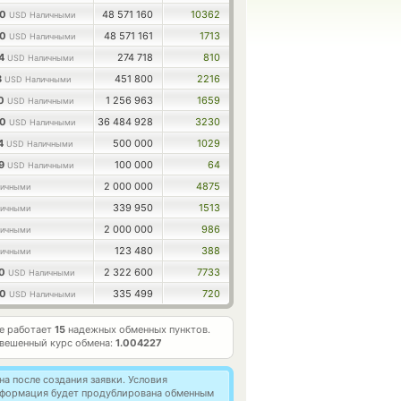
00
48 571 160
10362
USD Наличными
00
48 571 161
1713
USD Наличными
34
274 718
810
USD Наличными
8
451 800
2216
USD Наличными
80
1 256 963
1659
USD Наличными
00
36 484 928
3230
USD Наличными
94
500 000
1029
USD Наличными
99
100 000
64
USD Наличными
2 000 000
4875
ичными
339 950
1513
ичными
2 000 000
986
ичными
123 480
388
ичными
20
2 322 600
7733
USD Наличными
00
335 499
720
USD Наличными
е работает
15
надежных обменных пунктов.
вешенный курс обмена:
1.004227
а после создания заявки. Условия
информация будет продублирована обменным