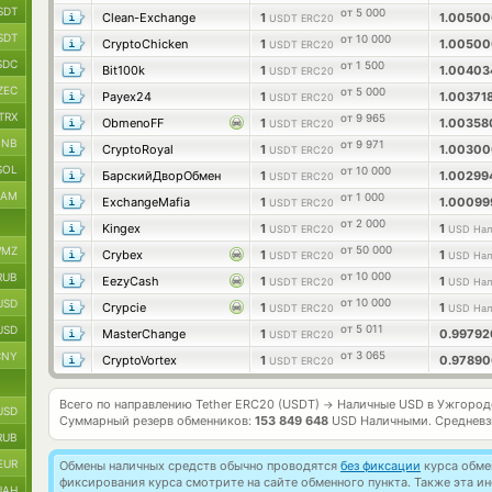
SDT
от 5 000
Clean-Exchange
1
1.0050
USDT ERC20
SDT
от 10 000
CryptoChicken
1
1.0050
USDT ERC20
SDC
от 1 500
Bit100k
1
1.0040
USDT ERC20
ZEC
от 5 000
Payex24
1
1.00371
USDT ERC20
TRX
от 9 965
ObmenoFF
1
1.0035
USDT ERC20
BNB
от 9 971
CryptoRoyal
1
1.0030
USDT ERC20
SOL
от 10 000
БарскийДворОбмен
1
1.0029
USDT ERC20
RAM
от 1 000
ExchangeMafia
1
1.0009
USDT ERC20
от 2 000
Kingex
1
1
USDT ERC20
USD Нал
от 50 000
MZ
Crybex
1
1
USDT ERC20
USD Нал
от 10 000
RUB
EezyCash
1
1
USDT ERC20
USD Нал
от 10 000
USD
Crypcie
1
1
USDT ERC20
USD Нал
от 5 011
USD
MasterChange
1
0.9979
USDT ERC20
от 3 065
CNY
CryptoVortex
1
0.9789
USDT ERC20
Всего по направлению Tether ERC20 (USDT)
Наличные USD в Ужгород
→
USD
Суммарный резерв обменников:
153 849 648
USD Наличными.
Средневз
RUB
EUR
Обмены наличных средств обычно проводятся
без фиксации
курса обмен
фиксирования курса смотрите на сайте обменного пункта. Также эта 
UAH