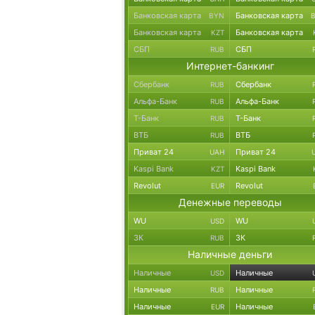
Банковская карта
Банковская карта
BYN
Банковская карта
Банковская карта
KZT
СБП
СБП
RUB
Интернет-банкинг
Сбербанк
Сбербанк
RUB
Альфа-Банк
Альфа-Банк
RUB
Т-Банк
Т-Банк
RUB
ВТБ
ВТБ
RUB
Приват 24
Приват 24
UAH
Kaspi Bank
Kaspi Bank
KZT
Revolut
Revolut
EUR
Денежные переводы
WU
WU
USD
ЗК
ЗК
RUB
Наличные деньги
Наличные
Наличные
USD
Наличные
Наличные
RUB
Наличные
Наличные
EUR