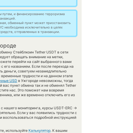
м путем, и финансированию терроризма
анзакций.
нная, обменный пункт может приостановить
YC необходима исключительно в целях
редств, отправленных в транзакции.
городе
обмену Стейблкоин Tether USDT в сети
едует обращать внимание на метки,
ожете перейти на сайт выбранного вами
с его названием. Если после перехода на
ть деньги, советуем незамедлительно
и временные трудности и на данном этапе
чные USD
в Ужгороде невозможны, тогда
вас пункт обмена так и не обменял Tether
естите нас. Это поможет нам вовремя
нника, или же временно отключить его из
→
ов с нашего мониторинга, курсы USDT-ERC
ятельно. Если у вас появились трудности с
 и воспользоваться подробной инструкцией
те, используйте
Калькулятор
. К вашим