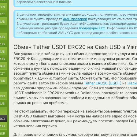
сервисом в электронном письме.
BYN
KZT
В целях противодействия легализации доходов, полученных преступны
обменные пункты проводят
AML-проверки
поступающих от клиентов тр
RUB
В случае если транзакция будет идентифицирована как высокорискова
обменную операцию для проведения
процедуры KYC
. Информация по K
соблюдения требований AML/KYC для последующего разблокирования с
RUB
RUB
Обмен Tether USDT ERC20 на Cash USD в Уж
RUB
Все указанные в таблице пункты обмена предоставляют услуги по 
→
ERC20
Кэш долларами в автоматическом или ручном режиме. Сл
RUB
которые могут быть расположены рядом с именем обменника. Вы м
UAH
обменного пункта с помощью единичного клика мышкой по позиции 
вебсайт пункта обмена вами не была найдена возможность обменя
KZT
обратиться к администратору сайта. Может быть так, что произошл
EUR
работы сайта автоматические обмены
Tether ERC20 (USDT)
на
Нали
вам должны предложить обмен вручную. Если же заинтересовавший 
USDT stablecoin in ERC20 network на Dollar cash, пожалуйста, опов
USD
принять меры по разрешению проблем с владельцем вебсайта-обме
списка до решения проблемы.
RUB
Не стоит забывать, что при переходе на вебсайты обменных пункт
Cash-USD бывают выгоднее, чем когда вы набираете адрес самосто
USD
обменом электронных денег, мы рекомендуем посетить раздел FAQ
использования сервиса.
RUB
EUR
Для правильного подсчета суммы, которую вы получаете или отдае