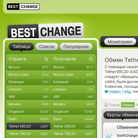
Мониторинг
Таблица
Список
Популярное
Обмен Teth
С помощью нашего
Bitcoin
Bitcoin
BTC
BTC
Tether ERC20 (US
Bitcoin Cash
Bitcoin Cash
BCH
BCH
следует обращать
сайте, были доск
Ethereum
Ethereum
ETH
ETH
Клиентам, посеща
Litecoin
Litecoin
LTC
LTC
видео-гайд
, п
XRP
XRP
XRP
XRP
Monero
Monero
XMR
XMR
Город:
Рязань
Dogecoin
Dogecoin
DOGE
DOGE
Курсы обмена
Dash
Dash
DASH
DASH
Tether ERC20
Tether ERC20
USDT
USDT
Обменни
Tether TRC20
Tether TRC20
USDT
USDT
SwiftChange