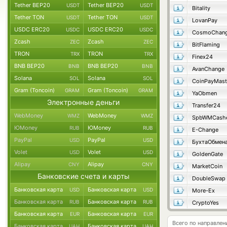
Tether BEP20
Tether BEP20
USDT
USDT
Bitality
Tether TON
Tether TON
USDT
USDT
LovanPay
USDC ERC20
USDC ERC20
USDC
USDC
CosmoChang
Zcash
Zcash
ZEC
ZEC
BitFlaming
TRON
TRON
TRX
TRX
Finex24
BNB BEP20
BNB BEP20
BNB
BNB
AvanChange
Solana
Solana
SOL
SOL
CoinPayMast
Gram (Toncoin)
Gram (Toncoin)
GRAM
GRAM
YaObmen
Электронные деньги
Transfer24
WebMoney
WebMoney
WMZ
WMZ
SpbWMCash
ЮMoney
ЮMoney
RUB
RUB
E-Change
PayPal
PayPal
USD
USD
БухтаОбмен
Volet
Volet
USD
USD
GoldenGate
Alipay
Alipay
CNY
CNY
MarketCoin
Банковские счета и карты
DoubleSwap
Банковская карта
Банковская карта
USD
USD
More-Ex
Банковская карта
Банковская карта
RUB
RUB
CryptoYes
Банковская карта
Банковская карта
EUR
EUR
Всего по направлен
Банковская карта
Банковская карта
UAH
UAH