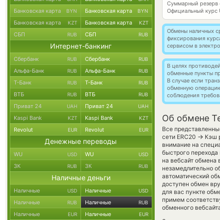
Суммарный резерв
Банковская карта
Банковская карта
Официальный курс
BYN
BYN
Банковская карта
Банковская карта
KZT
KZT
Обмены наличных с
СБП
СБП
RUB
RUB
фиксирования курс
Интернет-банкинг
сервисом в электр
Сбербанк
Сбербанк
RUB
RUB
В целях противоде
Альфа-Банк
Альфа-Банк
RUB
RUB
обменные пункты п
В случае если тра
Т-Банк
Т-Банк
RUB
RUB
обменную операци
ВТБ
ВТБ
RUB
RUB
соблюдения требов
Приват 24
Приват 24
UAH
UAH
Об обмене Te
Kaspi Bank
Kaspi Bank
KZT
KZT
Все представленные
Revolut
Revolut
EUR
EUR
→
сети ERC20
Кэш р
Денежные переводы
внимание на специа
быстрого перехода 
WU
WU
USD
USD
на вебсайт обмена
ЗК
ЗК
RUB
RUB
незамедлительно об
автоматический о
Наличные деньги
доступен обмен вру
Наличные
Наличные
USD
USD
для вас пункте обм
примем соответств
Наличные
Наличные
RUB
RUB
обменного вебсайта
Наличные
Наличные
EUR
EUR