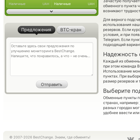
Зачастую получает
Наличные
Наличные
UAH
UAH
обменного пункта ч
возникают трудност
Для верного подсче
использования наше
Предложения
BTC-кран
резервов. Если кур
условия, и при поя
Telegram. Если пун
подходящий вариан
Надежность 
Каждый из обменны
при этом команда 
Использование мон
пунктах. При выбор
размер резервов и 
Выберите по
Обменные пункты по
странах, например:
разных городах мог
удобнее ввести или
© 2007-2026 BestChange. Знаем, где обменять!