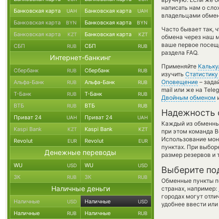
написать нам о сл
Банковская карта
Банковская карта
UAH
UAH
владельцами обменн
Банковская карта
Банковская карта
BYN
BYN
Часто бывает так,
Банковская карта
Банковская карта
KZT
KZT
обмена через наш м
ваше первое посещ
СБП
СБП
RUB
RUB
раздела FAQ.
Интернет-банкинг
Применяйте
Кальку
Сбербанк
Сбербанк
RUB
RUB
изучить
Статистику
Оповещение
– зада
Альфа-Банк
Альфа-Банк
RUB
RUB
mail или же на Tel
Т-Банк
Т-Банк
RUB
RUB
Двойным обменом
и
ВТБ
ВТБ
RUB
RUB
Надежность 
Приват 24
Приват 24
UAH
UAH
Каждый из обменны
Kaspi Bank
Kaspi Bank
KZT
KZT
при этом команда 
Использование мон
Revolut
Revolut
EUR
EUR
пунктах. При выбор
Денежные переводы
размер резервов и 
WU
WU
USD
USD
Выберите по
ЗК
ЗК
RUB
RUB
Обменные пункты по
Наличные деньги
странах, например:
городах могут отли
Наличные
Наличные
USD
USD
удобнее ввести или
Наличные
Наличные
RUB
RUB