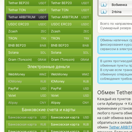
Tether BEP20
Tether BEP20
USDT
USDT
Вобменка
Tether TON
Tether TON
USDT
USDT
2rbina
Tether ARBITRUM
Tether ARBITRUM
USDT
USDT
Всего по направле
USDC ERC20
USDC ERC20
USDC
USDC
Суммарный резерв
Zcash
Zcash
ZEC
ZEC
TRON
TRON
TRX
TRX
Обмены наличных с
фиксирования курс
BNB BEP20
BNB BEP20
BNB
BNB
сервисом в электр
Solana
Solana
SOL
SOL
Gram (Toncoin)
Gram (Toncoin)
GRAM
GRAM
В целях противоде
обменные пункты п
Электронные деньги
В случае если тра
WebMoney
WebMoney
обменную операци
WMZ
WMZ
соблюдения требов
ЮMoney
ЮMoney
RUB
RUB
PayPal
PayPal
USD
USD
Обмен Tethe
Volet
Volet
USD
USD
Каждый из пунктов 
Alipay
Alipay
CNY
CNY
→
сети Арбитрум
Кэ
временами установл
Банковские счета и карты
любого пункта обме
Банковская карта
Банковская карта
USD
USD
на сайт обмена ва
обратиться к онлай
Банковская карта
Банковская карта
RUB
RUB
обмен
Tether ARBI
Банковская карта
Банковская карта
EUR
EUR
вручную. Если же об