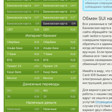
обменную операци
Банковская карта
Банковская карта
UAH
UAH
соблюдения требов
Банковская карта
Банковская карта
BYN
BYN
Банковская карта
Банковская карта
Обмен SUI на 
KZT
KZT
Банковская карта
Банковская карта
IDR
IDR
Все указанные в та
Банковская карта в
СБП
СБП
RUB
RUB
сайта обращайте та
Интернет-банкинг
сайт любого пункта
совершили переход
Сбербанк
Сбербанк
RUB
RUB
обратиться к админ
когда автоматичес
Альфа-Банк
Альфа-Банк
RUB
RUB
вручную. Если произ
Т-Банк
Т-Банк
RUB
RUB
обмена все-таки н
сумеем своевремен
ВТБ
ВТБ
RUB
RUB
обменный пункт из 
Приват 24
Приват 24
UAH
UAH
Имейте в виду, что
Kaspi Bank
Kaspi Bank
KZT
KZT
Card-IDR бывают ин
Revolut
Revolut
EUR
EUR
электронные деньг
инструкцией, распо
Денежные переводы
Для верного расчет
WU
WU
USD
USD
работы с нашим сер
ЗК
ЗК
RUB
RUB
вдруг не нашли в р
услугой
Оповещен
Наличные деньги
случае отсутствия
Наличные
Наличные
USD
USD
вариант двух обмен