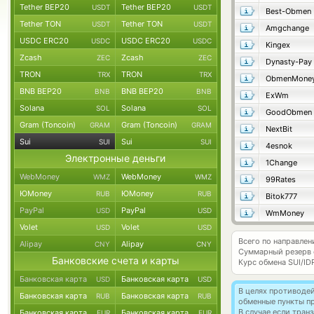
Tether BEP20
Tether BEP20
USDT
USDT
Best-Obmen
Tether TON
Tether TON
USDT
USDT
Amgchange
USDC ERC20
USDC ERC20
USDC
USDC
Kingex
Zcash
Zcash
ZEC
ZEC
Dynasty-Pay
TRON
TRON
TRX
TRX
ObmenMone
BNB BEP20
BNB BEP20
BNB
BNB
ExWm
Solana
Solana
SOL
SOL
GoodObmen
Gram (Toncoin)
Gram (Toncoin)
GRAM
GRAM
NextBit
Sui
Sui
SUI
SUI
4esnok
Электронные деньги
1Change
WebMoney
WebMoney
WMZ
WMZ
99Rates
ЮMoney
ЮMoney
RUB
RUB
Bitok777
PayPal
PayPal
USD
USD
WmMoney
Volet
Volet
USD
USD
Всего по направлен
Alipay
Alipay
CNY
CNY
Суммарный резерв
Банковские счета и карты
Курс обмена
SUI/ID
Банковская карта
Банковская карта
USD
USD
В целях противоде
Банковская карта
Банковская карта
RUB
RUB
обменные пункты п
В случае если тра
Банковская карта
Банковская карта
EUR
EUR