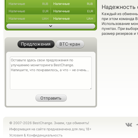
Наличные
Наличные
RUB
RUB
Надежность 
Наличные
Наличные
EUR
EUR
Каждый из обменны
Наличные
Наличные
при этом команда 
UAH
UAH
Использование мон
пунктах. При выбор
размер резервов и 
Предложения
BTC-кран
© 2007-2026 BestChange. Знаем, где обменять!
Информация на сайте предназначена для лиц 18+
Условия
&
Конфиденциальность