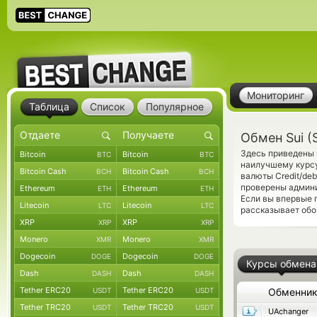
Мониторинг
Таблица
Список
Популярное
Обмен Sui (
Здесь приведены 
Bitcoin
Bitcoin
BTC
BTC
наилучшему курсу
Bitcoin Cash
Bitcoin Cash
BCH
BCH
валюты Credit/deb
проверены админ
Ethereum
Ethereum
ETH
ETH
Если вы впервые 
Litecoin
Litecoin
LTC
LTC
рассказывает обо 
XRP
XRP
XRP
XRP
Monero
Monero
XMR
XMR
Dogecoin
Dogecoin
DOGE
DOGE
Курсы обмена
Dash
Dash
DASH
DASH
Tether ERC20
Tether ERC20
USDT
USDT
Обменни
Tether TRC20
Tether TRC20
USDT
USDT
UAchanger