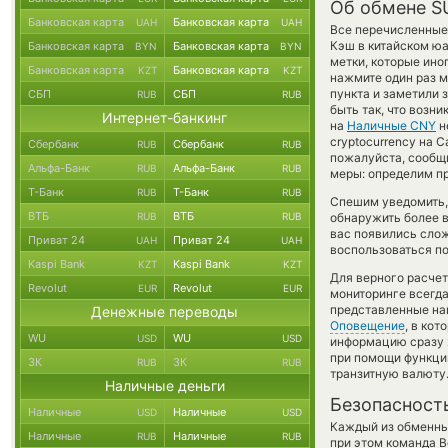
Об обмене S
Банковская карта
Банковская карта
UAH
UAH
Все перечисленные
Кэш в китайском ю
Банковская карта
Банковская карта
BYN
BYN
метки, которые ино
Банковская карта
Банковская карта
KZT
KZT
нажмите один раз м
пункта и заметили 
СБП
СБП
RUB
RUB
быть так, что возн
Интернет-банкинг
на
Наличные CNY
н
cryptocurrency на 
Сбербанк
Сбербанк
RUB
RUB
пожалуйста, сообщ
Альфа-Банк
Альфа-Банк
RUB
RUB
меры: определим пр
Т-Банк
Т-Банк
RUB
RUB
Спешим уведомить,
ВТБ
ВТБ
RUB
RUB
обнаружить более 
вас появились слож
Приват 24
Приват 24
UAH
UAH
воспользоваться по
Kaspi Bank
Kaspi Bank
KZT
KZT
Для верного расчет
Revolut
Revolut
EUR
EUR
мониторинге всегд
представленные на
Денежные переводы
Оповещение
, в ко
WU
WU
USD
USD
информацию сразу ж
при помощи функц
ЗК
ЗК
RUB
RUB
транзитную валюту
Наличные деньги
Безопасност
Наличные
Наличные
USD
USD
Каждый из обменны
Наличные
Наличные
RUB
RUB
при этом команда 