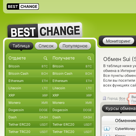
Мониторинг
Таблица
Список
Популярное
Обмен Sui (
В таблице ниже у
Bitcoin
Bitcoin
BTC
BTC
обмена в Интерне
Bitcoin Cash
Bitcoin Cash
BCH
BCH
Все пункты обмен
Если вы посетили
Ethereum
Ethereum
ETH
ETH
всех функциях сай
Litecoin
Litecoin
LTC
LTC
XRP
XRP
XRP
XRP
Вы
Город:
Все
Го
Monero
Monero
XMR
XMR
Курсы обмена
Dogecoin
Dogecoin
DOGE
DOGE
Dash
Dash
DASH
DASH
Обменни
Tether ERC20
Tether ERC20
USDT
USDT
CyberMoney
Tether TRC20
Tether TRC20
USDT
USDT