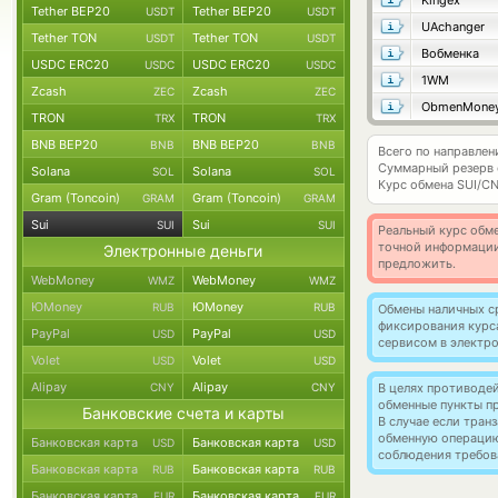
Kingex
Tether BEP20
Tether BEP20
USDT
USDT
UAchanger
Tether TON
Tether TON
USDT
USDT
Вобменка
USDC ERC20
USDC ERC20
USDC
USDC
1WM
Zcash
Zcash
ZEC
ZEC
ObmenMone
TRON
TRON
TRX
TRX
BNB BEP20
BNB BEP20
BNB
BNB
Всего по направлен
Суммарный резерв
Solana
Solana
SOL
SOL
Курс обмена
SUI/C
Gram (Toncoin)
Gram (Toncoin)
GRAM
GRAM
Sui
Sui
SUI
SUI
Реальный курс обме
точной информации
Электронные деньги
предложить.
WebMoney
WebMoney
WMZ
WMZ
ЮMoney
ЮMoney
RUB
RUB
Обмены наличных с
фиксирования курс
PayPal
PayPal
USD
USD
сервисом в электр
Volet
Volet
USD
USD
Alipay
Alipay
CNY
CNY
В целях противоде
обменные пункты п
Банковские счета и карты
В случае если тра
обменную операци
Банковская карта
Банковская карта
USD
USD
соблюдения требов
Банковская карта
Банковская карта
RUB
RUB
Банковская карта
Банковская карта
EUR
EUR