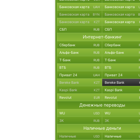
Банковская карта
Банковская карта
UAH
Банковская карта
Банковская карта
BYN
Банковская карта
Банковская карта
KZT
СБП
СБП
RUB
Интернет-банкинг
Сбербанк
Сбербанк
RUB
Альфа-Банк
Альфа-Банк
RUB
Т-Банк
Т-Банк
RUB
ВТБ
ВТБ
RUB
Приват 24
Приват 24
UAH
Bereke Bank
Bereke Bank
KZT
Kaspi Bank
Kaspi Bank
KZT
Revolut
Revolut
EUR
Денежные переводы
WU
WU
USD
ЗК
ЗК
RUB
Наличные деньги
Наличные
Наличные
USD