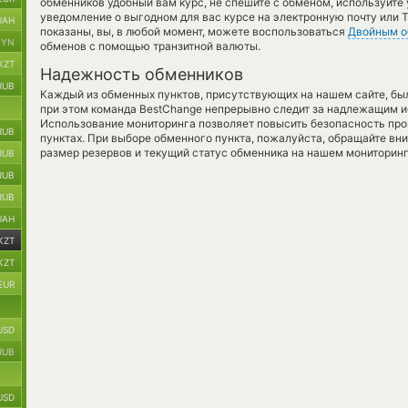
обменников удобный вам курс, не спешите с обменом, используйте
уведомление о выгодном для вас курсе на электронную почту или T
UAH
показаны, вы, в любой момент, можете воспользоваться
Двойным 
BYN
обменов с помощью транзитной валюты.
KZT
Надежность обменников
RUB
Каждый из обменных пунктов, присутствующих на нашем сайте, бы
при этом команда BestChange непрерывно следит за надлежащим и
Использование мониторинга позволяет повысить безопасность пр
RUB
пунктах. При выборе обменного пункта, пожалуйста, обращайте вн
размер резервов и текущий статус обменника на нашем мониторинг
RUB
RUB
RUB
UAH
KZT
KZT
EUR
USD
RUB
USD