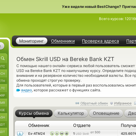
Уже видели новый BestChange? Пригла
Всего курсов:
12016
Мониторинг
Обменники
Проверка адреса
Пар
е
Обмен Skrill USD на Bereke Bank KZT
С помощью нашего онлайн-сервиса любой пользователь сможет уз
BTC
USD на Bereke Bank KZT по наилучшему курсу. Определите подх
BCH
внимание и на резервное количество необходимой валюты. Все 
обмена проходят строгую проверку.
ETH
Для пользователей, которые в первый раз воспользовались мони
LTC
видео
, которое расскажет о функциях сайта.
XRP
XMR
Обратный обмен
Избранное
OGE
Курсы обмена
Калькулятор
Оповещение
Дво
ASH
SDT
Обменник
Отдаете
Получ
SDT
от 500
Ex-ATM24
1
425.607
USD Skrill