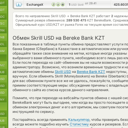
SDT
от 29.41
ExchangeX
1
425.603
USD Skrill
SDT
Всего по направлению Skrill USD
Bereke Bank KZT работает
2
надежных
→
SDC
Суммарный резерв обменников:
289 530 475
KZT BerekeBank.
Средневз
ZEC
Официальный курс
USD/KZT
от рынка Forex на текущее время составля
TRX
Обмен Skrill USD на Bereke Bank KZT
BNB
Все показанные в таблице пункты обмена предоставляют услуги п
SOL
банка Береке (Сбербанк) в Казахстане в автоматическом или ручн
RAM
обращайте также свое внимание на метки, которые иногда указаны 
выбранного вами обменного пункта, необходимо всего лишь раз кл
Если после перехода на сайт-обменник вы не нашли возможности р
MZ
администратору. Возможно, что возникли временные трудности и н
автоматические обмены
Skrill USD
на
Bereke Bank KZT
недоступны,
RUB
вручную. Если обменять Skrill (Moneybookers) на Bereke (Sberbank)
USD
для вас обменном пункте все же не удалось, пожалуйста, сообщите
примем соответствующие меры: обсуждение причины с владельцем
USD
обменного сайта из списка курсов данного направления.
USD
Помните, что при переходе на вебсайты пунктов обмена с нашей сис
CNY
BerekeBank могут быть выгоднее, чем когда вы просто посещаете 
обменом электронных денег и его алгоритмом, мы советуем посети
инструкцией по сервису.
USD
Постарайтесь всегда применять
Калькулятор
, чтобы проверить бе
RUB
всегда можете подробно изучить
Статистику
курсов и резервов. Ес
EUR