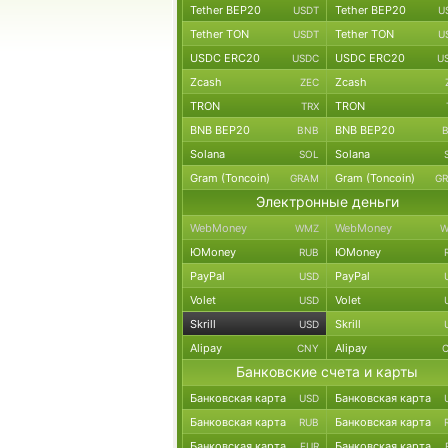
Tether BEP20
Tether BEP20
USDT
U
Tether TON
Tether TON
USDT
U
USDC ERC20
USDC ERC20
USDC
U
Zcash
Zcash
ZEC
TRON
TRON
TRX
BNB BEP20
BNB BEP20
BNB
Solana
Solana
SOL
Gram (Toncoin)
Gram (Toncoin)
GRAM
G
Электронные деньги
WebMoney
WebMoney
WMZ
W
ЮMoney
ЮMoney
RUB
PayPal
PayPal
USD
Volet
Volet
USD
Skrill
Skrill
USD
Alipay
Alipay
CNY
Банковские счета и карты
Банковская карта
Банковская карта
USD
Банковская карта
Банковская карта
RUB
Банковская карта
Банковская карта
EUR