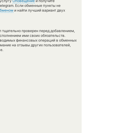
 услугу
Оповещение
и получите
elegram. Если обменные пункты не
обменом
и найти лучший вариант двух
л тщательно проверен перед добавлением,
сполнением ими своих обязательств.
оводимых финансовых операций в обменных
имание на отзывы других пользователей,
е.