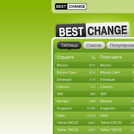
Таблица
Список
Популярно
Bitcoin
Bitcoin
BTC
Bitcoin Cash
Bitcoin Cash
BCH
Ethereum
Ethereum
ETH
Litecoin
Litecoin
LTC
XRP
XRP
XRP
Monero
Monero
XMR
Dogecoin
Dogecoin
DOGE
D
Dash
Dash
DASH
D
Tether ERC20
Tether ERC20
USDT
U
Tether TRC20
Tether TRC20
USDT
U