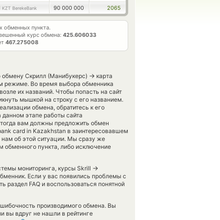
1
90 000 000
2065
KZT BerekeBank
 обменных пункта.
вешенный курс обмена:
425.606033
ет
467.275008
→
о обмену Скрилл (Манибукерс)
карта
ом режиме. Во время выбора обменника
возле их названий. Чтобы попасть на сайт
икнуть мышкой на строку с его названием.
еализации обмена, обратитесь к его
а данном этапе работы сайта
 тогда вам должны предложить обмен
 bank card in Kazakhstan в заинтересовавшем
 нам об этой ситуации. Мы сразу же
 обменного пункта, либо исключение
→
темы мониторинга, курсы Skrill
обменник. Если у вас появились проблемы с
ть раздел FAQ и воспользоваться понятной
зошибочность производимого обмена. Вы
ли вы вдруг не нашли в рейтинге