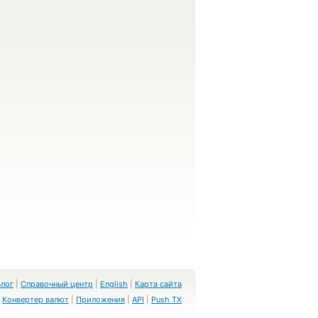
Блог
|
Справочный центр
|
English
|
Карта сайта
Конвертер валют
|
Приложения
|
API
|
Push TX