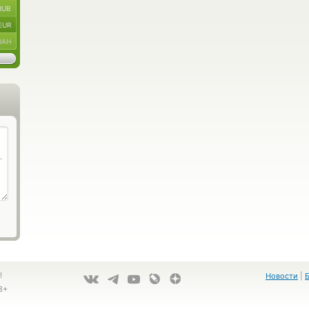
RUB
EUR
UAH
!
Новости
|
8+