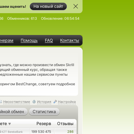
На новый сайт
шаем оценить!
66
Обменников:
613
Обновление:
06:54:54
тнерам
Помощь
FAQ
Контакты
нать, где можно произвести обмен Skrill
одящий обменный курс, обращая также
предложенные нашим сервисом пункты
торингом BestChange, советуем подробное
Несоответствие
История
Настройка
йной обмен
Статистика
аете
Резерв
Отзывы
▼
4
199 530 475
286
KZT BerekeBank