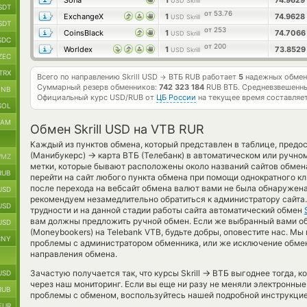
Sona
1
74.9629
USD Skrill
SDT
от 53.76
ExchangeX
1
74.9628
USD Skrill
SDT
от 253
CoinsBlack
1
74.706
USD Skrill
SDC
от 200
Worldex
1
73.852
USD Skrill
ZEC
TRX
Всего по направлению Skrill USD
ВТБ RUB работает
5
надежных обмен
→
Суммарный резерв обменников:
742 323 184
RUB ВТБ.
Средневзвешенны
BNB
Официальный курс
USD/RUB
от
ЦБ России
на текущее время составляе
SOL
RAM
Обмен Skrill USD на VTB RUR
Каждый из пунктов обмена, который представлен в таблице, предо
→
(Манибукерс)
карта ВТБ (Телебанк) в автоматическом или ручно
MZ
метки, которые бывают расположены около названий сайтов обмена
RUB
перейти на сайт любого пункта обмена при помощи однократного к
после перехода на вебсайт обмена валют вами не была обнаружен
USD
рекомендуем незамедлительно обратиться к администратору сайта
USD
трудности и на данной стадии работы сайта автоматический обмен
вам должны предложить ручной обмен. Если же выбранный вами обме
USD
(Moneybookers) на Telebank VTB, будьте добры, оповестите нас. 
CNY
проблемы с администратором обменника, или же исключение обмен
направления обмена.
→
Зачастую получается так, что курсы Skrill
ВТБ выгоднее тогда, ко
USD
через наш мониторинг. Если вы еще ни разу не меняли электронные
RUB
проблемы с обменом, воспользуйтесь нашей подробной инструкцие
EUR