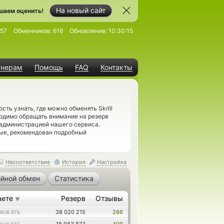
На новый сайт
шаем оценить!
57
Обменников:
616
Обновление:
10:30:15
тнерам
Помощь
FAQ
Контакты
ь узнать, где можно обменять Skrill
ходимо обращать внимание на резерв
администрацией нашего сервиса.
ые, рекомендован подробный
Несоответствие
История
Настройка
йной обмен
Статистика
аете
Резерв
Отзывы
▼
38 020 215
286
RUB ВТБ