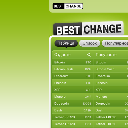
Таблица
Список
Популярно
Bitcoin
Bitcoin
BTC
Bitcoin Cash
Bitcoin Cash
BCH
Ethereum
Ethereum
ETH
Litecoin
Litecoin
LTC
XRP
XRP
XRP
Monero
Monero
XMR
Dogecoin
Dogecoin
DOGE
D
Dash
Dash
DASH
D
Tether ERC20
Tether ERC20
USDT
U
Tether TRC20
Tether TRC20
USDT
U