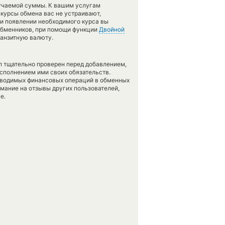
лучаемой суммы. К вашим услугам
 курсы обмена вас не устраивают,
при появлении необходимого курса вы
 обменников, при помощи функции
Двойной
ранзитную валюту.
л тщательно проверен перед добавлением,
сполнением ими своих обязательств.
оводимых финансовых операций в обменных
имание на отзывы других пользователей,
е.