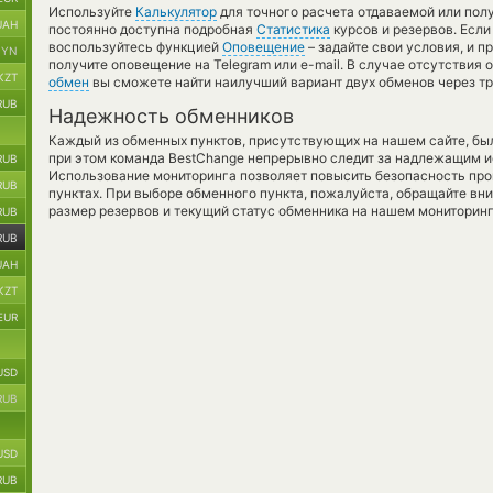
Используйте
Калькулятор
для точного расчета отдаваемой или по
UAH
постоянно доступна подробная
Статистика
курсов и резервов. Если
воспользуйтесь функцией
Оповещение
– задайте свои условия, и 
BYN
получите оповещение на Telegram или e-mail. В случае отсутствия
KZT
обмен
вы сможете найти наилучший вариант двух обменов через т
RUB
Надежность обменников
Каждый из обменных пунктов, присутствующих на нашем сайте, бы
при этом команда BestChange непрерывно следит за надлежащим и
RUB
Использование мониторинга позволяет повысить безопасность пр
RUB
пунктах. При выборе обменного пункта, пожалуйста, обращайте вн
размер резервов и текущий статус обменника на нашем мониторинг
RUB
RUB
UAH
KZT
EUR
USD
RUB
USD
RUB