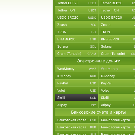
Tether BEP20
Tether BEP20
USDT
U
Tether TON
Tether TON
USDT
U
USDC ERC20
USDC ERC20
USDC
U
Zcash
Zcash
ZEC
TRON
TRON
TRX
BNB BEP20
BNB BEP20
BNB
Solana
Solana
SOL
Gram (Toncoin)
Gram (Toncoin)
GRAM
G
Электронные деньги
WebMoney
WebMoney
WMZ
W
ЮMoney
ЮMoney
RUB
PayPal
PayPal
USD
Volet
Volet
USD
Skrill
Skrill
USD
Alipay
Alipay
CNY
Банковские счета и карты
Банковская карта
Банковская карта
USD
Банковская карта
Банковская карта
RUB
Банковская карта
Банковская карта
EUR