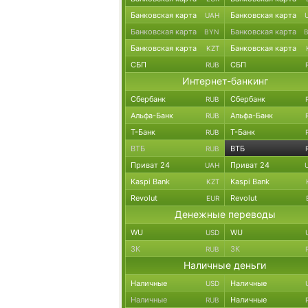
Банковская карта
Банковская карта
UAH
Банковская карта
Банковская карта
BYN
Банковская карта
Банковская карта
KZT
СБП
СБП
RUB
Интернет-банкинг
Сбербанк
Сбербанк
RUB
Альфа-Банк
Альфа-Банк
RUB
Т-Банк
Т-Банк
RUB
ВТБ
ВТБ
RUB
Приват 24
Приват 24
UAH
Kaspi Bank
Kaspi Bank
KZT
Revolut
Revolut
EUR
Денежные переводы
WU
WU
USD
ЗК
ЗК
RUB
Наличные деньги
Наличные
Наличные
USD
Наличные
Наличные
RUB