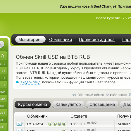
Уже видели новый BestChange? Пригла
Всего курсов:
12532
Мониторинг
Обменники
Проверка адреса
Пар
е
Обмен Skrill USD на ВТБ RUB
При помощи нашего сервиса любой пользователь имеет возможност
BTC
USD на ВТБ RUB по выгодному курсу. Определяя обменник, необ
BCH
валюты VTB RUR. Каждый пункт обмена был тщательно проверен 
Пользователям, которые посещают наш мониторинг курсов вперв
ETH
видео-гайд
, показывающий функции сайта BestChange.
LTC
XRP
Обратный обмен
Избранное
XMR
Курсы обмена
Калькулятор
Оповещение
Дво
OGE
ASH
Обменник
Отдаете
Получ
SDT
от 500
Ex-ATM24
1
74.9637
USD Skrill
SDT
от 267