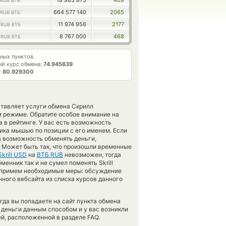
18 983 873
409
RUB ВТБ
664 577 140
2065
RUB ВТБ
6
11 974 956
2177
RUB ВТБ
9
8 767 000
468
RUB ВТБ
ных пунктов.
й курс обмена:
74.945639
т
80.929300
ставляет услуги обмена Скрилл
м режиме. Обратите особое внимание на
 в рейтинге. У вас есть возможность
лика мышью по позиции с его именем. Если
а возможность обменять деньги,
. Может быть так, что произошли временные
Skrill USD
на
ВТБ RUB
невозможен, тогда
нник так и не сумел поменять Skrill
Мы примем необходимые меры: обсуждение
ного вебсайта из списка курсов данного
гда вы попадаете на сайт пункта обмена
 деньги данным способом и у вас возникли
й, расположенной в разделе FAQ.