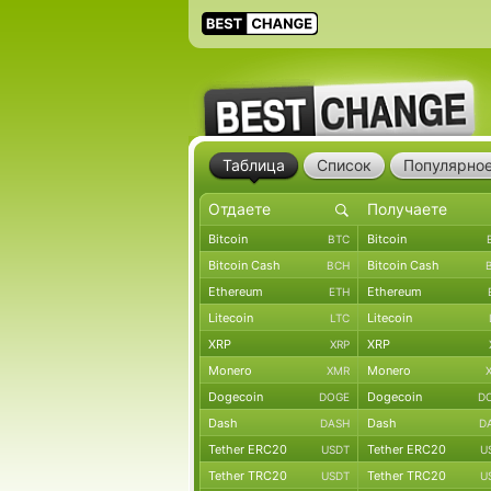
Таблица
Список
Популярно
Bitcoin
Bitcoin
BTC
Bitcoin Cash
Bitcoin Cash
BCH
Ethereum
Ethereum
ETH
Litecoin
Litecoin
LTC
XRP
XRP
XRP
Monero
Monero
XMR
Dogecoin
Dogecoin
DOGE
D
Dash
Dash
DASH
D
Tether ERC20
Tether ERC20
USDT
U
Tether TRC20
Tether TRC20
USDT
U