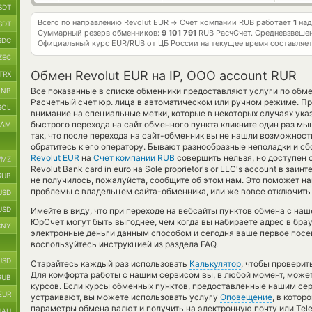
SDT
Всего по направлению Revolut EUR
Счет компании RUB работает
1
над
→
SDT
Суммарный резерв обменников:
9 101 791
RUB РасчСчет.
Средневзвешен
SDC
Официальный курс
EUR/RUB
от ЦБ России на текущее время составляе
ZEC
Обмен Revolut EUR на IP, OOO account RUR
TRX
Все показанные в списке обменники предоставляют услуги по обм
BNB
Расчетный счет юр. лица в автоматическом или ручном режиме. Пр
SOL
внимание на специальные метки, которые в некоторых случаях ука
быстрого перехода на сайт обменного пункта кликните один раз мы
RAM
так, что после перехода на сайт-обменник вы не нашли возможнос
обратитесь к его оператору. Бывают разнообразные неполадки и сб
Revolut EUR
на
Счет компании RUB
совершить нельзя, но доступен 
MZ
Revolut Bank card in euro на Sole proprietor's or LLC's account в з
RUB
не получилось, пожалуйста, сообщите об этом нам. Это поможет 
проблемы с владельцем сайта-обменника, или же вовсе отключить 
USD
USD
Имейте в виду, что при переходе на вебсайты пунктов обмена с на
ЮрСчет могут быть выгоднее, чем когда вы набираете адрес в брау
CNY
электронные деньги данным способом и сегодня ваше первое посе
воспользуйтесь инструкцией из раздела FAQ.
USD
Старайтесь каждый раз использовать
Калькулятор
, чтобы провери
Для комфорта работы с нашим сервисом вы, в любой момент, может
RUB
курсов. Если курсы обменных пунктов, предоставленные нашим сер
EUR
устраивают, вы можете использовать услугу
Оповещение
, в кото
параметры обмена валют и получить на электронную почту или Tel
UAH