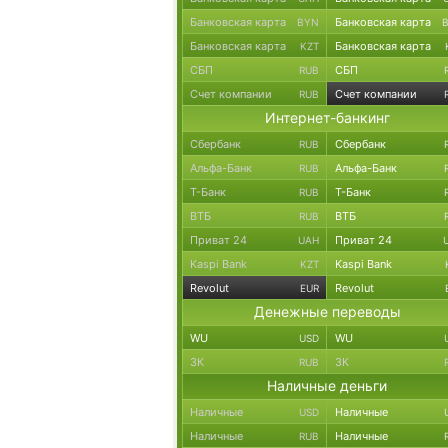
Банковская карта
Банковская карта
BYN
Банковская карта
Банковская карта
KZT
СБП
СБП
RUB
Счет компании
Счет компании
RUB
Интернет-банкинг
Сбербанк
Сбербанк
RUB
Альфа-Банк
Альфа-Банк
RUB
Т-Банк
Т-Банк
RUB
ВТБ
ВТБ
RUB
Приват 24
Приват 24
UAH
Kaspi Bank
Kaspi Bank
KZT
Revolut
Revolut
EUR
Денежные переводы
WU
WU
USD
ЗК
ЗК
RUB
Наличные деньги
Наличные
Наличные
USD
Наличные
Наличные
RUB