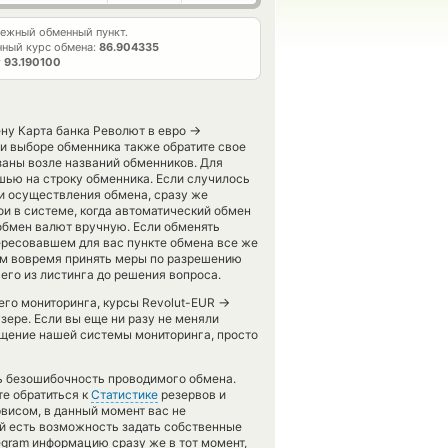
ежный обменный пункт.
ный курс обмена:
86.904335
т
93.190100
→
ену Карта банка Револют в евро
и выборе обменника также обратите свое
заны возле названий обменников. Для
шью на строку обменника. Если случилось
ти осуществления обмена, сразу же
ои в системе, когда автоматический обмен
обмен валют вручную. Если обменять
аинтересовавшем для вас пункте обмена все же
нам вовремя принять меры по разрешению
его из листинга до решения вопроса.
→
шего мониторинга, курсы Revolut-EUR
зере. Если вы еще ни разу не меняли
щение нашей системы мониторинга, просто
ть безошибочность проводимого обмена.
е обратиться к
Статистике
резервов и
висом, в данный момент вас не
рой есть возможность задать собственные
egram информацию сразу же в тот момент,