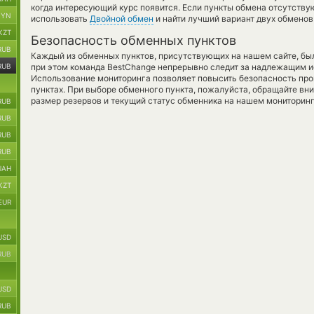
когда интересующий курс появится. Если пункты обмена отсутствую
BYN
использовать
Двойной обмен
и найти лучший вариант двух обмено
KZT
Безопасность обменных пунктов
RUB
Каждый из обменных пунктов, присутствующих на нашем сайте, бы
RUB
при этом команда BestChange непрерывно следит за надлежащим и
Использование мониторинга позволяет повысить безопасность пр
пунктах. При выборе обменного пункта, пожалуйста, обращайте вн
размер резервов и текущий статус обменника на нашем мониторинг
RUB
RUB
RUB
RUB
UAH
KZT
EUR
USD
RUB
USD
RUB