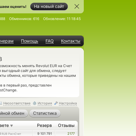
На новый сайт
шаем оценить!
888
Обменников:
616
Обновление:
11:18:45
тнерам
Помощь
FAQ
Контакты
B
озможность менять Revolut EUR на Счет
 выгодный сайт для обмена, следует
нкты обмена, которые приведены на нашем
 в первый раз, представлен
stChange.
Несоответствие
История
Настройка
йной обмен
Статистика
аете
Резерв
Отзывы
▼
3
9 101 791
2177
RUB РасчСчет