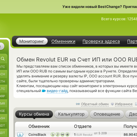
Уже видели новый BestChange? Пригла
Всего курсов:
1254
Мониторинг
Обменники
Проверка адреса
Пар
е
Обмен Revolut EUR на Счет ИП или ООО RU
Мы представляем вам список обменников, в которых вы имеете в
BTC
ИП или ООО RUB по самым выгодным курсам в Рунете. Определяя
BCH
уделять внимание и резерву валюты IP, OOO account RUR. Все пу
сайте, были тщательно проверены администраторами.
ETH
Клиентам, посещающим наш сайт мониторинга электронных курсов
LTC
специальный
видео-гайд
, показывающий все функции сайта Be
XRP
XMR
Обратный обмен
Избранное
OGE
Курсы обмена
Калькулятор
Оповещение
Дво
ASH
SDT
Обменник
Отдаете
Получ
SDT
от 5 209
CoinsBlack
1
86.904
EUR Revolut