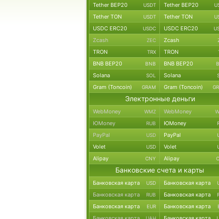
Tether BEP20
Tether BEP20
USDT
U
Tether TON
Tether TON
USDT
U
USDC ERC20
USDC ERC20
USDC
U
Zcash
Zcash
ZEC
TRON
TRON
TRX
BNB BEP20
BNB BEP20
BNB
Solana
Solana
SOL
Gram (Toncoin)
Gram (Toncoin)
GRAM
G
Электронные деньги
WebMoney
WebMoney
WMZ
W
ЮMoney
ЮMoney
RUB
PayPal
PayPal
USD
Volet
Volet
USD
Alipay
Alipay
CNY
Банковские счета и карты
Банковская карта
Банковская карта
USD
Банковская карта
Банковская карта
RUB
Банковская карта
Банковская карта
EUR
Банковская карта
Банковская карта
UAH