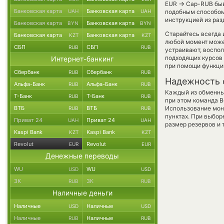
→
EUR
Cap-RUB быва
Банковская карта
Банковская карта
UAH
UAH
подобным способом 
инструкцией из раз
Банковская карта
Банковская карта
BYN
BYN
Старайтесь всегда
Банковская карта
Банковская карта
KZT
KZT
любой момент може
СБП
СБП
RUB
RUB
устраивают, воспо
подходящих курсов 
Интернет-банкинг
при помощи функц
Сбербанк
Сбербанк
RUB
RUB
Надежность 
Альфа-Банк
Альфа-Банк
RUB
RUB
Каждый из обменны
Т-Банк
Т-Банк
RUB
RUB
при этом команда 
ВТБ
ВТБ
Использование мон
RUB
RUB
пунктах. При выбор
Приват 24
Приват 24
UAH
UAH
размер резервов и 
Kaspi Bank
Kaspi Bank
KZT
KZT
Revolut
Revolut
EUR
EUR
Денежные переводы
WU
WU
USD
USD
ЗК
ЗК
RUB
RUB
Наличные деньги
Наличные
Наличные
USD
USD
Наличные
Наличные
RUB
RUB