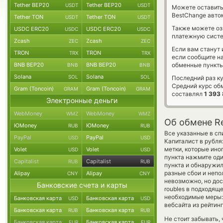
Tether BEP20
Tether BEP20
USDT
USDT
Можете оставит
BestChange авто
Tether TON
Tether TON
USDT
USDT
Также можете о
USDC ERC20
USDC ERC20
USDC
USDC
платежную систе
Zcash
Zcash
ZEC
ZEC
Если вам станут
TRON
TRON
TRX
TRX
если сообщите н
BNB BEP20
BNB BEP20
обменные пункты
BNB
BNB
Solana
Solana
SOL
SOL
Последний раз ку
Средний курс об
Gram (Toncoin)
Gram (Toncoin)
GRAM
GRAM
составлял
1 393
Электронные деньги
WebMoney
WebMoney
WMZ
WMZ
Об обмене Re
ЮMoney
ЮMoney
RUB
RUB
Все указанные в сп
PayPal
PayPal
USD
USD
Капиталист в рубл
метки, которые ино
Volet
Volet
USD
USD
пункта нажмите оди
Capitalist
Capitalist
RUB
RUB
пункта и обнаружил
разные сбои и непо
Alipay
Alipay
CNY
CNY
невозможно, но дост
Банковские счета и карты
roubles в подходящ
необходимые меры:
Банковская карта
Банковская карта
USD
USD
вебсайта из рейтин
Банковская карта
Банковская карта
RUB
RUB
Не стоит забывать,
Банковская карта
Банковская карта
EUR
EUR