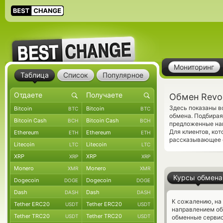
Мониторинг
Таблица
Список
Популярное
Обмен Revol
Здесь показаны в
Bitcoin
Bitcoin
BTC
BTC
обмена. Подбирая 
Bitcoin Cash
Bitcoin Cash
BCH
BCH
предложенные наш
Для клиентов, ко
Ethereum
Ethereum
ETH
ETH
рассказывающее о
Litecoin
Litecoin
LTC
LTC
XRP
XRP
XRP
XRP
Monero
Monero
XMR
XMR
Курсы обмена
Dogecoin
Dogecoin
DOGE
DOGE
Dash
Dash
DASH
DASH
К сожалению, на
Tether ERC20
Tether ERC20
USDT
USDT
направлением об
Tether TRC20
Tether TRC20
USDT
USDT
обменные сервис